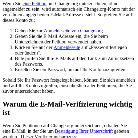
Wenn
Sie
eine
Petition
auf
Change
.
org
unterzeichnen
,
ohne
angemeldet
zu
sein
,
wird
automatisch
ein
Change
.
org
-
Konto
mit
der
von
Ihnen
angegebenen
E
-
Mail
-
Adresse
erstellt
.
So
greifen
Sie
auf
dieses
Konto
zu
:
Gehen
Sie
zur
Anmeldeseite
von
Change
.
org
.
Geben
Sie
die
E
-
Mail
-
Adresse
ein
,
die
Sie
beim
Unterzeichnen
der
Petition
verwendet
haben
.
Klicken
Sie
auf
der
Anmeldeseite
auf
„
Passwort
festlegen
oder
ä
ndern
“
.
Bitte
pr
ü
fen
Sie
Ihre
E
-
Mails
auf
den
Link
zum
Zur
ü
cksetzen
des
Passworts
.
Erstellen
Sie
ein
Passwort
,
um
auf
Ihr
Konto
zuzugreifen
.
Sobald
Sie
Ihr
Passwort
festgelegt
haben
,
k
ö
nnen
Sie
sich
anmelden
und
auf
Ihr
Konto
zugreifen
,
einschlie
ß
lich
aller
Petitionen
,
die
Sie
zuvor
unterzeichnet
haben
.
Warum
die
E
-
Mail
-
Verifizierung
wichtig
ist
Wenn
Sie
Petitionen
auf
Change
.
org
unterzeichnen
,
erhalten
Sie
eine
E
-
Mail
,
in
der
Sie
um
Best
ä
tigung
Ihrer
Unterschrift
gebeten
werden
.
Dieser
Verifizierungsprozess
: