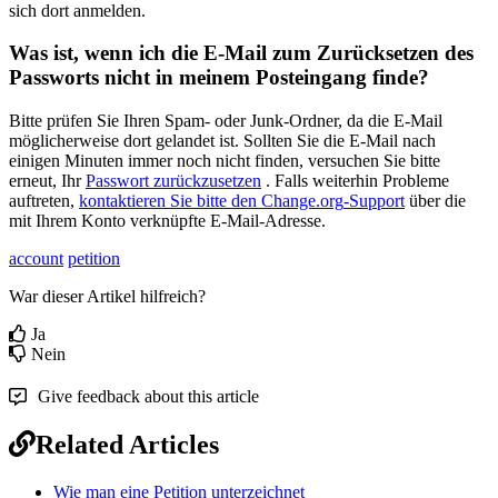
sich
dort
anmelden
.
Was
ist
,
wenn
ich
die
E
-
Mail
zum
Zur
ü
cksetzen
des
Passworts
nicht
in
meinem
Posteingang
finde
?
Bitte
pr
ü
fen
Sie
Ihren
Spam
-
oder
Junk
-
Ordner
,
da
die
E
-
Mail
m
ö
glicherweise
dort
gelandet
ist
.
Sollten
Sie
die
E
-
Mail
nach
einigen
Minuten
immer
noch
nicht
finden
,
versuchen
Sie
bitte
erneut
,
Ihr
Passwort
zur
ü
ckzusetzen
.
Falls
weiterhin
Probleme
auftreten
,
kontaktieren
Sie
bitte
den
Change
.
org
-
Support
ü
ber
die
mit
Ihrem
Konto
verkn
ü
pfte
E
-
Mail
-
Adresse
.
account
petition
War dieser Artikel hilfreich?
Ja
Nein
Give feedback about this article
Related Articles
Wie man eine Petition unterzeichnet