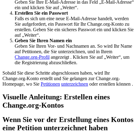
Geben
Sie
Ihre
E
-
Mail
-
Adresse
in
das
Feld
„
E
-
Mail
-
Adresse
“
ein
und
klicken
Sie
auf
„
Weiter
“
.
Erstellen
Sie
ein
Passwort
Falls
es
sich
um
eine
neue
E
-
Mail
-
Adresse
handelt
,
werden
Sie
aufgefordert
,
ein
Passwort
f
ü
r
Ihr
Change
.
org
-
Konto
zu
erstellen
.
Geben
Sie
ein
sicheres
Passwort
ein
und
klicken
Sie
auf
„
Weiter
“
.
Geben
Sie
Ihren
Namen
ein
Geben
Sie
Ihren
Vor
-
und
Nachnamen
an
.
So
wird
Ihr
Name
auf
Petitionen
,
die
Sie
unterzeichnen
,
und
in
Ihrem
Change
.
org
-
Profil
angezeigt
.
Klicken
Sie
auf
„
Weiter
“
,
um
die
Registrierung
abzuschlie
ß
en
.
Sobald
Sie
diese
Schritte
abgeschlossen
haben
,
wird
Ihr
Change
.
org
-
Konto
erstellt
und
Sie
gelangen
zur
Change
.
org
-
Homepage
,
wo
Sie
Petitionen
unterzeichnen
oder
erstellen
k
ö
nnen
.
Visuelle
Anleitung
:
Erstellen
eines
Change
.
org
-
Kontos
Wenn
Sie
vor
der
Erstellung
eines
Kontos
eine
Petition
unterzeichnet
haben