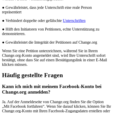
●
Gew
ä
hrleistet
,
dass
jede
Unterschrift
eine
reale
Person
repr
ä
sentiert
●
Verhindert
doppelte
oder
gef
ä
lschte
Unterschriften
●
Hilft
den
Initiatoren
von
Petitionen
,
echte
Unterst
ü
tzung
zu
demonstrieren
.
●
Gew
ä
hrleistet
die
Integrit
ä
t
der
Petitionen
auf
Change
.
org
Wenn
Sie
eine
Petition
unterzeichnen
,
w
ä
hrend
Sie
in
Ihrem
Change
.
org
-
Konto
angemeldet
sind
,
wird
Ihre
Unterschrift
sofort
best
ä
tigt
,
ohne
dass
Sie
auf
einen
Best
ä
tigungslink
in
einer
E
-
Mail
klicken
m
ü
ssen
.
H
ä
ufig
gestellte
Fragen
Kann
ich
mich
mit
meinem
Facebook
-
Konto
bei
Change
.
org
anmelden
?
Ja
.
Auf
der
Anmeldeseite
von
Change
.
org
finden
Sie
die
Option
„
Mit
Facebook
fortfahren
“
.
Wenn
Sie
darauf
klicken
,
k
ö
nnen
Sie
Ihr
Change
.
org
-
Konto
mit
Ihren
Facebook
-
Zugangsdaten
erstellen
oder