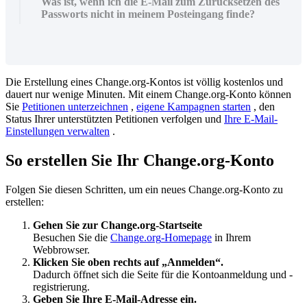
Was ist, wenn ich die E-Mail zum Zurücksetzen des
Passworts nicht in meinem Posteingang finde?
Die
Erstellung
eines
Change
.
org
-
Kontos
ist
v
ö
llig
kostenlos
und
dauert
nur
wenige
Minuten
.
Mit
einem
Change
.
org
-
Konto
k
ö
nnen
Sie
Petitionen
unterzeichnen
,
eigene
Kampagnen
starten
,
den
Status
Ihrer
unterst
ü
tzten
Petitionen
verfolgen
und
Ihre
E
-
Mail
-
Einstellungen
verwalten
.
So
erstellen
Sie
Ihr
Change
.
org
-
Konto
Folgen
Sie
diesen
Schritten
,
um
ein
neues
Change
.
org
-
Konto
zu
erstellen
:
Gehen
Sie
zur
Change
.
org
-
Startseite
Besuchen
Sie
die
Change
.
org
-
Homepage
in
Ihrem
Webbrowser
.
Klicken
Sie
oben
rechts
auf
„
Anmelden
“
.
Dadurch
ö
ffnet
sich
die
Seite
f
ü
r
die
Kontoanmeldung
und
-
registrierung
.
Geben
Sie
Ihre
E
-
Mail
-
Adresse
ein
.