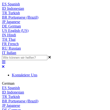
ES
Spanish
ID
Indonesian
TR
Turkish
BR
Portuguese (Brazil)
JP
Japanese
DE
German
US
English (US)
IN
Hindi
TH
Thai
FR
French
RU
Russian
IT
Italian
Kontaktiere Uns
German
ES
Spanish
ID
Indonesian
TR
Turkish
BR
Portuguese (Brazil)
JP
Japanese
DE
German