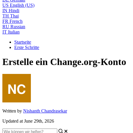
US
English (US)
IN
Hindi
TH
Thai
FR
French
RU
Russian
IT
Italian
Startseite
Erste Schritte
Erstelle ein Change.org-Konto
Written by
Nishanth Chandrasekar
Updated at June 29th, 2026