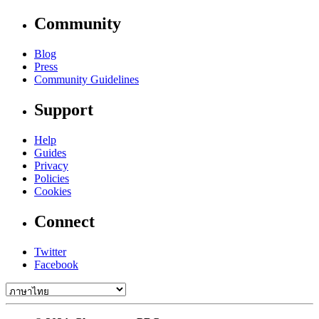
Community
Blog
Press
Community Guidelines
Support
Help
Guides
Privacy
Policies
Cookies
Connect
Twitter
Facebook