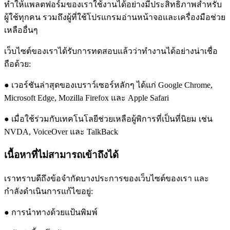
ท
ใ
ห
แ
พ
ล
ต
ฟ
อ
ร
ม
ข
อ
ง
เ
ร
า
ใ
ช
ง
า
น
ไ
ด
อ
ย
า
ง
ม
ป
ร
ะ
ส
ท
ธ
ภ
า
พ
ส
ห
ร
บ
ผ
ใ
ช
ท
ก
ค
น
ร
ว
ม
ถ
ง
ผ
ท
ใ
ช
โ
ป
ร
แ
ก
ร
ม
อ
า
น
ห
น
า
จ
อ
แ
ล
ะ
เ
ค
ร
อ
ง
ม
อ
ช
ว
ย
เ
ห
ล
อ
อ
น
ๆ
เ
ว
บ
ไ
ซ
ต
ข
อ
ง
เ
ร
า
ไ
ด
ร
บ
ก
า
ร
ท
ด
ส
อ
บ
แ
ล
ว
ว
า
ท
ง
า
น
ไ
ด
อ
ย
า
ง
น
า
เ
ช
อ
ถ
อ
ด
ว
ย
:
●
เ
ว
อ
ร
ช
น
ล
า
ส
ด
ข
อ
ง
เ
บ
ร
า
ว
เ
ซ
อ
ร
ห
ล
ก
ๆ
ไ
ด
แ
ก
Google
Chrome
,
Microsoft
Edge
,
Mozilla
Firefox
แ
ล
ะ
Apple
Safari
●
เ
ม
อ
ใ
ช
ร
ว
ม
ก
บ
เ
ท
ค
โ
น
โ
ล
ย
ช
ว
ย
เ
ห
ล
อ
ผ
พ
ก
า
ร
ท
เ
ป
น
ท
น
ย
ม
เ
ช
น
NVDA
,
VoiceOver
แ
ล
ะ
TalkBack
เ
น
อ
ห
า
ท
ไ
ม
ส
า
ม
า
ร
ถ
เ
ข
า
ถ
ง
ไ
ด
เ
ร
า
ท
ร
า
บ
ด
ถ
ง
ข
อ
จ
ก
ด
บ
า
ง
ป
ร
ะ
ก
า
ร
ข
อ
ง
เ
ว
บ
ไ
ซ
ต
ข
อ
ง
เ
ร
า
แ
ล
ะ
ก
ล
ง
ด
เ
น
น
ก
า
ร
แ
ก
ไ
ข
อ
ย
:
●
ก
า
ร
น
ท
า
ง
ด
ว
ย
แ
ป
น
พ
ม
พ