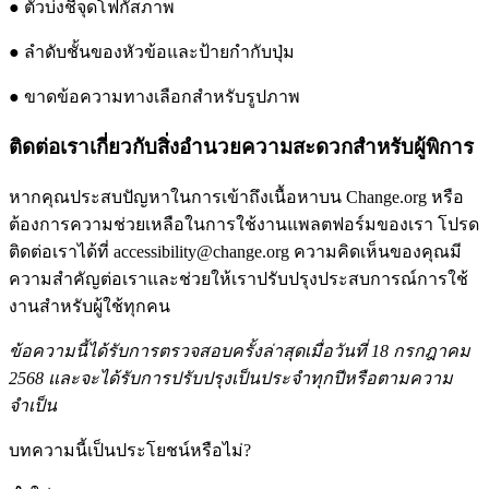
●
ต
ว
บ
ง
ช
จ
ด
โ
ฟ
ก
ส
ภ
า
พ
●
ล
ด
บ
ช
น
ข
อ
ง
ห
ว
ข
อ
แ
ล
ะ
ป
า
ย
ก
ก
บ
ป
ม
●
ข
า
ด
ข
อ
ค
ว
า
ม
ท
า
ง
เ
ล
อ
ก
ส
ห
ร
บ
ร
ป
ภ
า
พ
ต
ด
ต
อ
เ
ร
า
เ
ก
ย
ว
ก
บ
ส
ง
อ
น
ว
ย
ค
ว
า
ม
ส
ะ
ด
ว
ก
ส
ห
ร
บ
ผ
พ
ก
า
ร
ห
า
ก
ค
ณ
ป
ร
ะ
ส
บ
ป
ญ
ห
า
ใ
น
ก
า
ร
เ
ข
า
ถ
ง
เ
น
อ
ห
า
บ
น
Change
.
org
ห
ร
อ
ต
อ
ง
ก
า
ร
ค
ว
า
ม
ช
ว
ย
เ
ห
ล
อ
ใ
น
ก
า
ร
ใ
ช
ง
า
น
แ
พ
ล
ต
ฟ
อ
ร
ม
ข
อ
ง
เ
ร
า
โ
ป
ร
ด
ต
ด
ต
อ
เ
ร
า
ไ
ด
ท
accessibility
@
change
.
org
ค
ว
า
ม
ค
ด
เ
ห
น
ข
อ
ง
ค
ณ
ม
ค
ว
า
ม
ส
ค
ญ
ต
อ
เ
ร
า
แ
ล
ะ
ช
ว
ย
ใ
ห
เ
ร
า
ป
ร
บ
ป
ร
ง
ป
ร
ะ
ส
บ
ก
า
ร
ณ
ก
า
ร
ใ
ช
ง
า
น
ส
ห
ร
บ
ผ
ใ
ช
ท
ก
ค
น
ข
อ
ค
ว
า
ม
น
ไ
ด
ร
บ
ก
า
ร
ต
ร
ว
จ
ส
อ
บ
ค
ร
ง
ล
า
ส
ด
เ
ม
อ
ว
น
ท
18
ก
ร
ก
ฎ
า
ค
ม
2568
แ
ล
ะ
จ
ะ
ไ
ด
ร
บ
ก
า
ร
ป
ร
บ
ป
ร
ง
เ
ป
น
ป
ร
ะ
จ
ท
ก
ป
ห
ร
อ
ต
า
ม
ค
ว
า
ม
จ
เ
ป
น
บทความนี้เป็นประโยชน์หรือไม่?