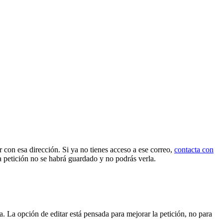
r
con
esa
direcci
ó
n
.
Si
ya
no
tienes
acceso
a
ese
correo
,
contacta
con
a
petici
ó
n
no
se
habr
á
guardado
y
no
podr
á
s
verla
.
da
.
La
opci
ó
n
de
editar
est
á
pensada
para
mejorar
la
petici
ó
n
,
no
para