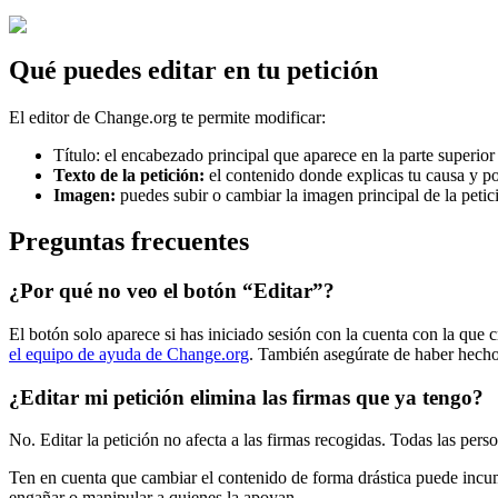
Qu
é
puedes
editar
en
tu
petici
ó
n
El
editor
de
Change
.
org
te
permite
modificar
:
T
í
tulo
:
el
encabezado
principal
que
aparece
en
la
parte
superior
Texto
de
la
petici
ó
n
:
el
contenido
donde
explicas
tu
causa
y
po
Imagen
:
puedes
subir
o
cambiar
la
imagen
principal
de
la
petic
Preguntas
frecuentes
¿
Por
qu
é
no
veo
el
bot
ó
n
“
Editar
”
?
El
bot
ó
n
solo
aparece
si
has
iniciado
sesi
ó
n
con
la
cuenta
con
la
que
c
el
equipo
de
ayuda
de
Change
.
org
.
Tambi
é
n
aseg
ú
rate
de
haber
hech
¿
Editar
mi
petici
ó
n
elimina
las
firmas
que
ya
tengo
?
No
.
Editar
la
petici
ó
n
no
afecta
a
las
firmas
recogidas
.
Todas
las
pers
Ten
en
cuenta
que
cambiar
el
contenido
de
forma
dr
á
stica
puede
incu
enga
ñ
ar
o
manipular
a
quienes
la
apoyan
.