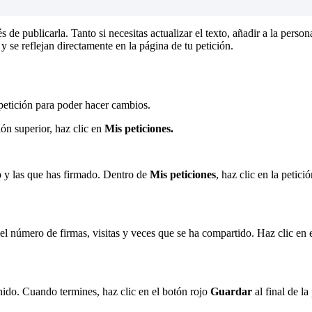
é
s
de
publicarla
.
Tanto
si
necesitas
actualizar
el
texto
,
a
ñ
adir
a
la
person
y
se
reflejan
directamente
en
la
p
á
gina
de
tu
petici
ó
n
.
petici
ó
n
para
poder
hacer
cambios
.
i
ó
n
superior
,
haz
clic
en
Mis
peticiones
.
o
y
las
que
has
firmado
.
Dentro
de
Mis
peticiones
,
haz
clic
en
la
petici
ó
el
n
ú
mero
de
firmas
,
visitas
y
veces
que
se
ha
compartido
.
Haz
clic
en
nido
.
Cuando
termines
,
haz
clic
en
el
bot
ó
n
rojo
Guardar
al
final
de
la