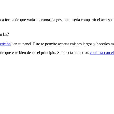
ica
forma
de
que
varias
personas
la
gestionen
ser
í
a
compartir
el
acceso
arla
?
etici
ó
n
”
en
tu
panel
.
Esto
te
permite
acortar
enlaces
largos
y
hacerlos
m
de
que
est
é
bien
desde
el
principio
.
Si
detectas
un
error
,
contacta
con
el