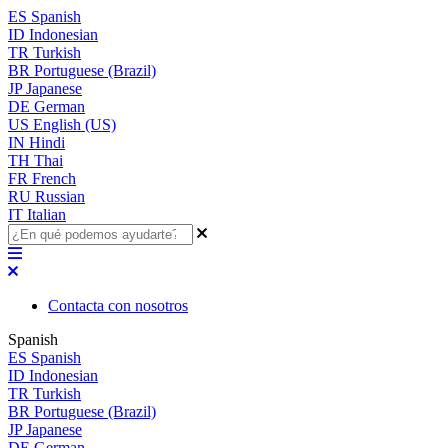
ES
Spanish
ID
Indonesian
TR
Turkish
BR
Portuguese (Brazil)
JP
Japanese
DE
German
US
English (US)
IN
Hindi
TH
Thai
FR
French
RU
Russian
IT
Italian
Contacta con nosotros
Spanish
ES
Spanish
ID
Indonesian
TR
Turkish
BR
Portuguese (Brazil)
JP
Japanese
DE
German