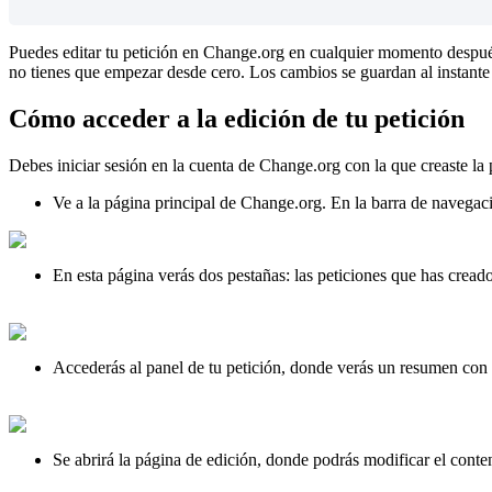
Puedes
editar
tu
petici
ó
n
en
Change
.
org
en
cualquier
momento
despu
no
tienes
que
empezar
desde
cero
.
Los
cambios
se
guardan
al
instante
C
ó
mo
acceder
a
la
edici
ó
n
de
tu
petici
ó
n
Debes
iniciar
sesi
ó
n
en
la
cuenta
de
Change
.
org
con
la
que
creaste
la
Ve
a
la
p
á
gina
principal
de
Change
.
org
.
En
la
barra
de
navegac
En
esta
p
á
gina
ver
á
s
dos
pesta
ñ
as
:
las
peticiones
que
has
cread
Acceder
á
s
al
panel
de
tu
petici
ó
n
,
donde
ver
á
s
un
resumen
con
Se
abrir
á
la
p
á
gina
de
edici
ó
n
,
donde
podr
á
s
modificar
el
conte