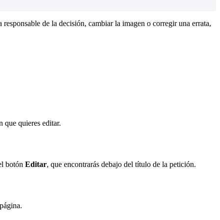
a
responsable
de
la
decisi
ó
n
,
cambiar
la
imagen
o
corregir
una
errata
,
n
que
quieres
editar
.
el
bot
ó
n
Editar
,
que
encontrar
á
s
debajo
del
t
í
tulo
de
la
petici
ó
n
.
p
á
gina
.