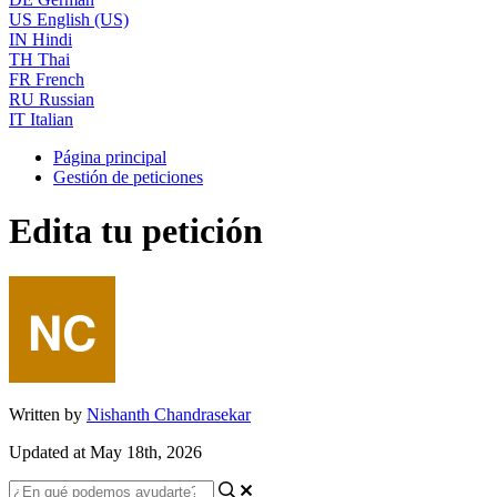
US
English (US)
IN
Hindi
TH
Thai
FR
French
RU
Russian
IT
Italian
Página principal
Gestión de peticiones
Edita tu petición
Written by
Nishanth Chandrasekar
Updated at May 18th, 2026