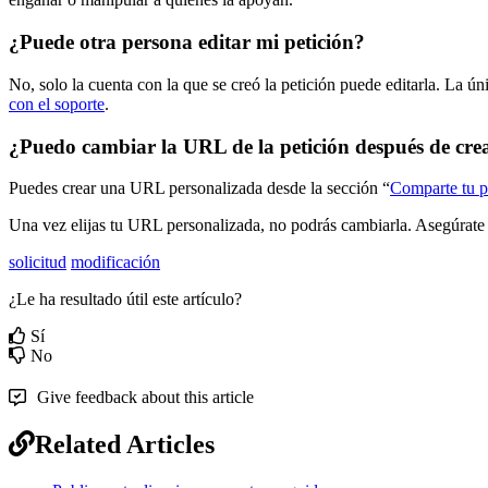
¿
Puede
otra
persona
editar
mi
petici
ó
n
?
No
,
solo
la
cuenta
con
la
que
se
cre
ó
la
petici
ó
n
puede
editarla
.
La
ú
n
con
el
soporte
.
¿
Puedo
cambiar
la
URL
de
la
petici
ó
n
despu
é
s
de
cre
Puedes
crear
una
URL
personalizada
desde
la
secci
ó
n
“
Comparte
tu
p
Una
vez
elijas
tu
URL
personalizada
,
no
podr
á
s
cambiarla
.
Aseg
ú
rate
solicitud
modificación
¿Le ha resultado útil este artículo?
Sí
No
Give feedback about this article
Related Articles