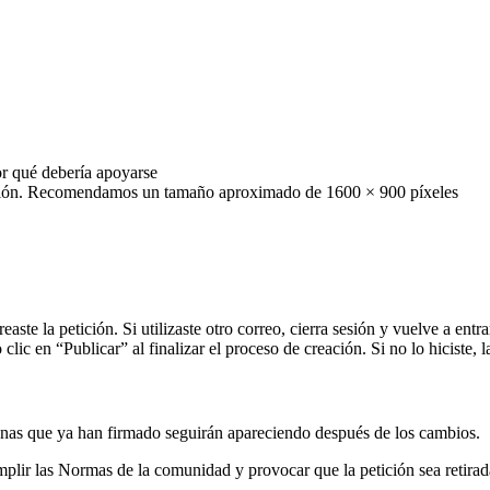
r
qu
é
deber
í
a
apoyarse
i
ó
n
.
Recomendamos
un
tama
ñ
o
aproximado
de
1600
×
900
p
í
xeles
reaste
la
petici
ó
n
.
Si
utilizaste
otro
correo
,
cierra
sesi
ó
n
y
vuelve
a
entra
o
clic
en
“
Publicar
”
al
finalizar
el
proceso
de
creaci
ó
n
.
Si
no
lo
hiciste
,
l
onas
que
ya
han
firmado
seguir
á
n
apareciendo
despu
é
s
de
los
cambios
.
mplir
las
Normas
de
la
comunidad
y
provocar
que
la
petici
ó
n
sea
retira