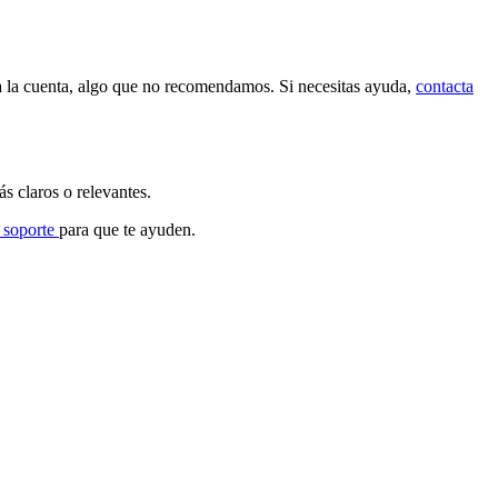
a
la
cuenta
,
algo
que
no
recomendamos
.
Si
necesitas
ayuda
,
contacta
á
s
claros
o
relevantes
.
soporte
para
que
te
ayuden
.