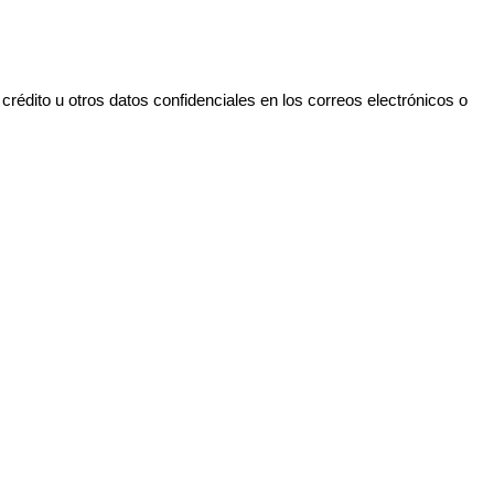
cr
é
dito
u
otros
datos
confidenciales
en
los
correos
electr
ó
nicos
o