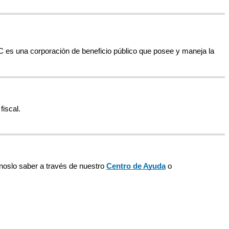
C
es
una
corporaci
ó
n
de
beneficio
p
ú
blico
que
posee
y
maneja
la
fiscal
.
noslo
saber
a
trav
é
s
de
nuestro
Centro
de
Ayuda
o