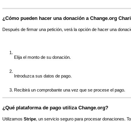
¿
C
ó
mo
pueden
hacer
una
donaci
ó
n
a
Change
.
org
Chari
Despu
é
s
de
firmar
una
petici
ó
n
,
ver
á
la
opci
ó
n
de
hacer
una
donaci
Elija
el
monto
de
su
donaci
ó
n
.
Introduzca
sus
datos
de
pago
.
Recibir
á
un
comprobante
una
vez
que
se
procese
el
pago
.
¿
Qu
é
plataforma
de
pago
utiliza
Change
.
org
?
Utilizamos
Stripe
,
un
servicio
seguro
para
procesar
donaciones
.
T