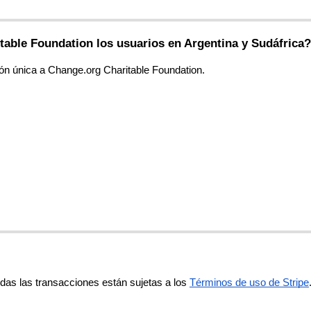
table
Foundation
los
usuarios
en
Argentina
y
Sud
á
frica
?
ó
n
ú
nica
a
Change
.
org
Charitable
Foundation
.
odas
las
transacciones
est
á
n
sujetas
a
los
T
é
rminos
de
uso
de
Stripe