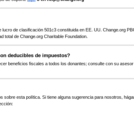
e
lucro
de
clasificaci
ó
n
501c3
constituida
en
EE
.
UU
.
Change
.
org
PB
ad
total
de
Change
.
org
Charitable
Foundation
.
son
deducibles
de
impuestos
?
ecer
beneficios
fiscales
a
todos
los
donantes
;
consulte
con
su
asesor
os
sobre
esta
pol
í
tica
.
Si
tiene
alguna
sugerencia
para
nosotros
,
h
á
ga
ecci
ó
n
: