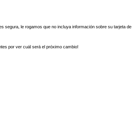
es
segura
,
le
rogamos
que
no
incluya
informaci
ó
n
sobre
su
tarjeta
de
ntes
por
ver
cu
á
l
ser
á
el
pr
ó
ximo
cambio
!