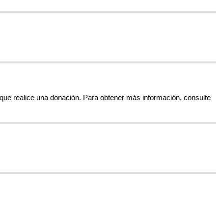
que
realice
una
donaci
ó
n
.
Para
obtener
m
á
s
informaci
ó
n
,
consulte