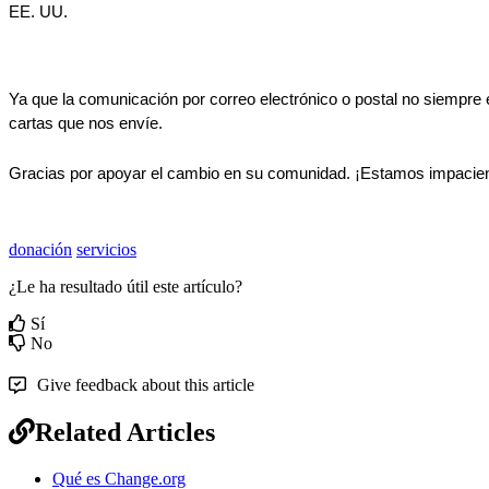
EE
.
UU
.
Ya
que
la
comunicaci
ó
n
por
correo
electr
ó
nico
o
postal
no
siempre
cartas
que
nos
env
í
e
.
Gracias
por
apoyar
el
cambio
en
su
comunidad
.
¡
Estamos
impacie
donación
servicios
¿Le ha resultado útil este artículo?
Sí
No
Give feedback about this article
Related Articles
Qué es Change.org