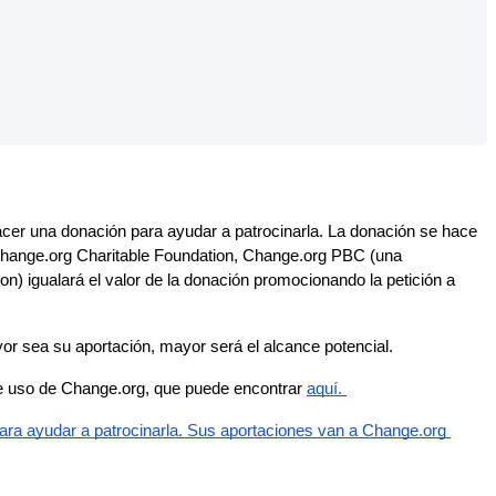
acer
una
donaci
ó
n
para
ayudar
a
patrocinarla
.
La
donaci
ó
n
se
hace
hange
.
org
Charitable
Foundation
,
Change
.
org
PBC
(
una
ion
)
igualar
á
el
valor
de
la
donaci
ó
n
promocionando
la
petici
ó
n
a
or
sea
su
aportaci
ó
n
,
mayor
ser
á
el
alcance
potencial
.
e
uso
de
Change
.
org
,
que
puede
encontrar
aqu
í
.
ara
ayudar
a
patrocinarla
.
Sus
aportaciones
van
a
Change
.
org