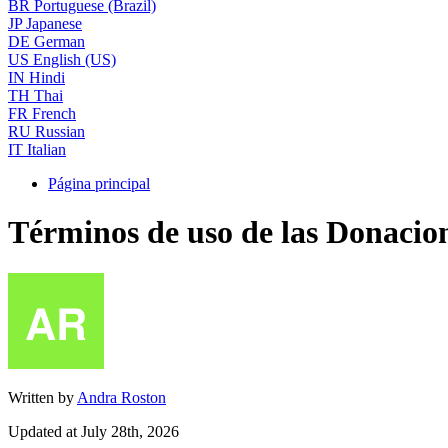
BR
Portuguese (Brazil)
JP
Japanese
DE
German
US
English (US)
IN
Hindi
TH
Thai
FR
French
RU
Russian
IT
Italian
Página principal
Términos de uso de las Donacio
Written by
Andra Roston
Updated at July 28th, 2026