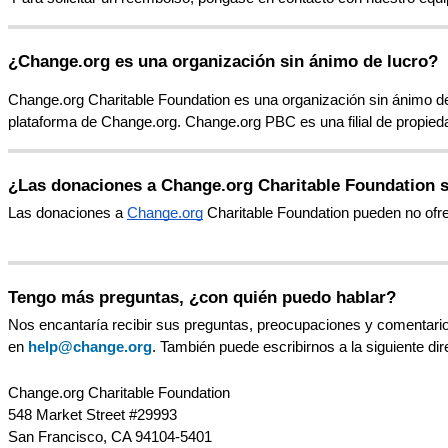
¿
Change
.
org
es
una
organizaci
ó
n
sin
á
nimo
de
lucro
?
Change
.
org
Charitable
Foundation
es
una
organizaci
ó
n
sin
á
nimo
d
plataforma
de
Change
.
org
.
Change
.
org
PBC
es
una
filial
de
propied
¿
Las
donaciones
a
Change
.
org
Charitable
Foundation
Las
donaciones
a
Change
.
org
Charitable
Foundation
pueden
no
ofr
Tengo
m
á
s
preguntas
,
¿
con
qui
é
n
puedo
hablar
?
Nos
encantar
í
a
recibir
sus
preguntas
,
preocupaciones
y
comentari
en
help
@
change
.
org
.
Tambi
é
n
puede
escribirnos
a
la
siguiente
dir
Change
.
org
Charitable
Foundation
548
Market
Street
#
29993
San
Francisco
,
CA
94104
-
5401