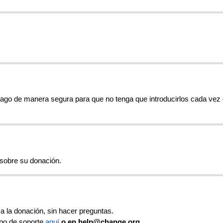
ago
de
manera
segura
para
que
no
tenga
que
introducirlos
cada
vez
sobre
su
donaci
ó
n
.
a
la
donaci
ó
n
,
sin
hacer
preguntas
.
po
de
soporte
aqu
í
o
en
help
@
change
.
org