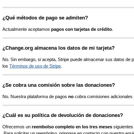
¿
Qu
é
m
é
todos
de
pago
se
admiten
?
Actualmente
aceptamos
pagos
con
tarjetas
de
cr
é
dito
.
¿
Change
.
org
almacena
los
datos
de
mi
tarjeta
?
No
.
Sin
embargo
,
si
acepta
,
Stripe
puede
almacenar
sus
datos
de
p
los
T
é
rminos
de
uso
de
Stripe
.
¿
Se
cobra
una
comisi
ó
n
sobre
las
donaciones
?
No
.
Nuestra
plataforma
de
pagos
no
cobra
comisiones
adicionales
¿
Cu
á
l
es
su
pol
í
tica
de
devoluci
ó
n
de
donaciones
?
Ofrecemos
un
reembolso
completo
en
los
tres
meses
siguientes
Para
solicitar
un
reembolso
,
p
ó
ngase
en
contacto
con
nuestro
equi