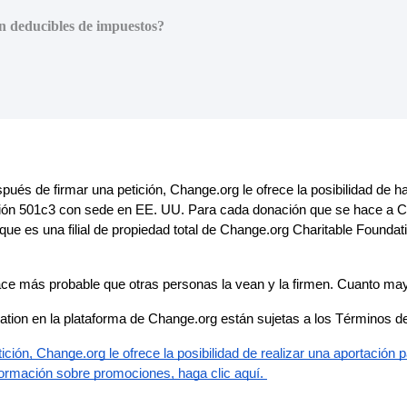
n deducibles de impuestos?
spu
é
s
de
firmar
una
petici
ó
n
,
Change
.
org
le
ofrece
la
posibilidad
de
h
i
ó
n
501c3
con
sede
en
EE
.
UU
.
Para
cada
donaci
ó
n
que
se
hace
a
C
que
es
una
filial
de
propiedad
total
de
Change
.
org
Charitable
Foundat
ace
m
á
s
probable
que
otras
personas
la
vean
y
la
firmen
.
Cuanto
may
ation
en
la
plataforma
de
Change
.
org
est
á
n
sujetas
a
los
T
é
rminos
d
ici
ó
n
,
Change
.
org
le
ofrece
la
posibilidad
de
realizar
una
aportaci
ó
n
p
formaci
ó
n
sobre
promociones
,
haga
clic
aqu
í
.