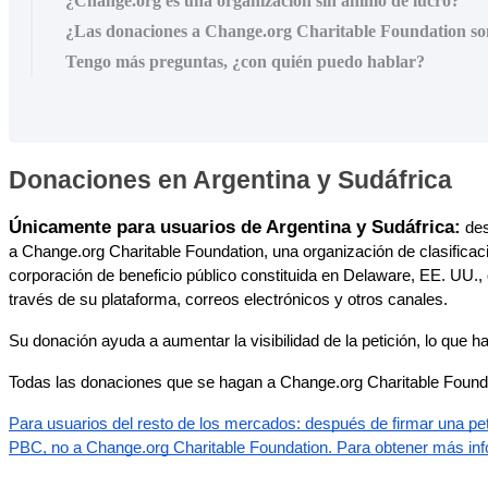
¿Change.org es una organización sin ánimo de lucro?
¿Las donaciones a Change.org Charitable Foundation so
Tengo más preguntas, ¿con quién puedo hablar?
Donaciones
en
Argentina
y
Sud
á
frica
Ú
nicamente
para
usuarios
de
Argentina
y
Sud
á
frica
:
de
a
Change
.
org
Charitable
Foundation
,
una
organizaci
ó
n
de
clasificac
corporaci
ó
n
de
beneficio
p
ú
blico
constituida
en
Delaware
,
EE
.
UU
.
,
trav
é
s
de
su
plataforma
,
correos
electr
ó
nicos
y
otros
canales
.
Su
donaci
ó
n
ayuda
a
aumentar
la
visibilidad
de
la
petici
ó
n
,
lo
que
h
Todas
las
donaciones
que
se
hagan
a
Change
.
org
Charitable
Found
Para
usuarios
del
resto
de
los
mercados
:
despu
é
s
de
firmar
una
pet
PBC
,
no
a
Change
.
org
Charitable
Foundation
.
Para
obtener
m
á
s
in