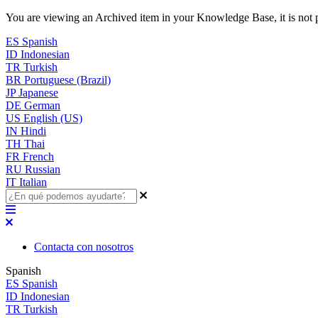
You are viewing an Archived item in your Knowledge Base, it is not p
ES
Spanish
ID
Indonesian
TR
Turkish
BR
Portuguese (Brazil)
JP
Japanese
DE
German
US
English (US)
IN
Hindi
TH
Thai
FR
French
RU
Russian
IT
Italian
Contacta con nosotros
Spanish
ES
Spanish
ID
Indonesian
TR
Turkish