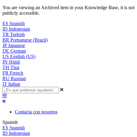
You are viewing an Archived item in your Knowledge Base, it is not
publicly accessible.
ES
Spanish
ID
Indonesian
TR
Turkish
BR
Portuguese (Brazil)
JP
Japanese
DE
German
US
English (US)
IN
Hindi
TH
Thai
FR
French
RU
Russian
IT
Italian
Contacta con nosotros
Spanish
ES
Spanish
ID
Indonesian