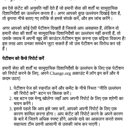
ह
म
ऐ
स
क
ट
ट
क
अ
न
म
त
न
ह
द
त
ह
ज
ह
म
र
स
व
क
श
र
य
स
म
द
य
क
द
श
न
र
श
क
उ
ल
ल
घ
न
क
र
त
ह
।
अ
ग
र
आ
प
क
क
छ
उ
ल
ल
घ
न
द
ख
ई
द
त
ह
,
त
क
प
य
न
च
ब
त
ए
ग
ए
त
र
क
स
ह
म
स
स
प
र
क
र
,
औ
र
ह
म
ज
च
क
र
ग
।
अ
ग
र
आ
प
क
क
ई
ऐ
स
प
ट
श
न
द
ख
त
ह
ज
स
स
आ
प
अ
स
ह
म
त
ह
,
ल
क
न
व
ह
म
र
स
व
क
श
र
य
स
म
द
य
क
द
श
न
र
श
क
उ
ल
ल
घ
न
न
ह
क
र
त
ह
,
त
उ
स
क
ज
व
ब
म
अ
प
न
ख
द
क
क
उ
ट
र
-
प
ट
श
न
श
र
क
र
न
ए
क
ब
ढ
य
व
क
ल
प
ह
!
इ
स
त
र
ह
आ
प
उ
न
क
स
म
र
न
ज
ट
स
क
त
ह
ज
उ
स
प
ट
श
न
क
व
र
ध
क
र
र
ह
ह
।
प
ट
श
न
क
क
स
र
प
र
क
र
ह
म
र
स
व
क
श
र
य
स
म
द
य
क
द
श
न
र
श
क
उ
ल
ल
घ
न
क
ल
ए
ए
क
प
ट
श
न
क
र
प
र
क
र
न
क
ल
ए
,
अ
प
न
Change
.
org
अ
क
उ
ट
म
ल
ग
इ
न
क
र
औ
र
य
क
द
म
उ
ठ
ए
:
प
ट
श
न
प
ज
क
स
क
र
ल
क
र
औ
र
क
म
ट
क
न
च
स
त
"
न
त
उ
ल
ल
घ
न
क
र
प
र
क
र
"
ब
ट
न
प
र
क
क
क
र
।
य
ह
ब
ट
न
ए
क
म
न
य
ख
ल
ग
ज
ह
आ
प
अ
प
न
र
प
र
क
ल
ए
ए
क
श
र
ण
क
च
य
न
क
र
ग
।
इ
स
स
प
ह
ल
क
आ
प
इ
स
ज
म
क
र
,
आ
प
क
अ
प
न
र
प
र
क
ल
ए
ए
क
क
र
ण
श
म
ल
क
र
न
ह
ग
।
आ
प
क
ट
ट
क
र
प
र
क
र
न
क
अ
प
न
क
र
ण
क
ब
र
म
ज
त
न
अ
ध
क
स
प
ष
ट
ह
ग
,
आ
प
क
द
व
क
आ
क
ल
न
क
र
त
स
म
य
स
ह
य
त
ट
म
उ
त
न
आ
स
न
स
उ
स
क
ज
च
क
र
प
ए
ग
।