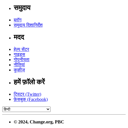
समुदाय
ब्लॉग
समुदाय दिशानिर्देश
मदद
हेल्प सेंटर
गाइड्स
गोपनीयता
नीतियां
कुकीज़
हमें फ़ाॅलो करें
ट्विटर (Twitter)
फ़ेसबुक (Facebook)
© 2024, Change.org, PBC