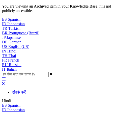
You are viewing an Archived item in your Knowledge Base, it is not
publicly accessible.
ES
Spanish
ID
Indonesian
TR
Turkish
BR
Portuguese (Brazil)
JP
Japanese
DE
German
US
English (US)
IN
Hindi
TH
Thai
FR
French
RU
Russian
IT
Italian
संपर्क करें
Hindi
ES
Spanish
ID
Indonesian