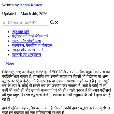
Written by
Andra Roston
Updated at March 4th, 2026
शुरुआत करें
पेटीशन को कैसे मैनेज करें
खाता और गोपनीयता
प्रमोशन, मेंबरशिप व योगदान
साइन और समर्थन करें
कानूनी एवं अनुपालन
+ More
Change
.
org
प
र
म
ज
द
क
ट
ट
ह
म
र
500
म
ल
य
न
स
अ
ध
क
य
ज
र
क
र
य
क
प
र
त
न
ध
त
व
क
र
त
ह
,
ह
ल
क
ह
म
अ
प
न
स
इ
ट
प
र
क
स
भ
प
ट
श
न
य
अ
न
य
य
ज
र
-
ज
न
र
ट
ड
क
ट
ट
क
फ
क
ट
-
च
क
य
उ
स
क
स
म
र
न
न
ह
क
र
त
ह
।
ए
क
ख
ल
म
च
क
र
प
म
,
क
ई
भ
ह
म
र
म
च
क
उ
प
य
ग
क
र
स
क
त
ह
,
च
ह
व
क
ई
भ
ह
,
क
ह
भ
र
ह
त
ह
औ
र
उ
न
क
म
न
य
त
ए
ज
भ
ह
।
य
ह
क
र
ण
ह
क
आ
प
प
ट
श
न
क
ए
क
ब
ह
त
व
स
त
त
श
र
ख
ल
द
ख
ग
,
क
य
क
व
स
भ
स
म
द
य
क
ल
ग
द
र
ब
न
ई
ग
ई
ह
!
ह
म
र
भ
म
क
य
ह
स
न
श
त
क
र
न
ह
क
प
ल
ट
फ
र
ह
म
र
य
ज
र
क
ल
ए
स
र
क
त
र
ह
त
ह
ए
ब
द
ल
व
क
ए
क
श
क
श
ल
म
ध
य
म
ह
।