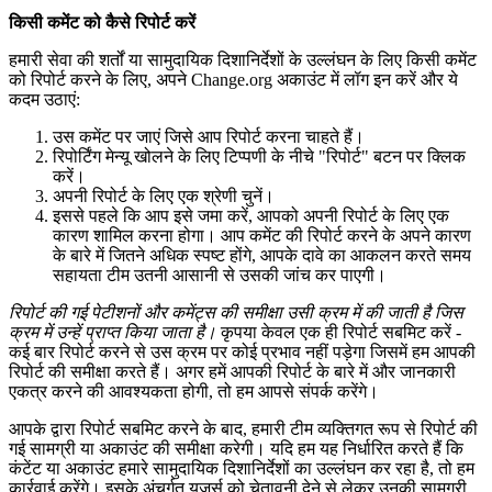
क
स
क
म
ट
क
क
स
र
प
र
क
र
ह
म
र
स
व
क
श
र
य
स
म
द
य
क
द
श
न
र
श
क
उ
ल
ल
घ
न
क
ल
ए
क
स
क
म
ट
क
र
प
र
क
र
न
क
ल
ए
,
अ
प
न
Change
.
org
अ
क
उ
ट
म
ल
ग
इ
न
क
र
औ
र
य
क
द
म
उ
ठ
ए
:
उ
स
क
म
ट
प
र
ज
ए
ज
स
आ
प
र
प
र
क
र
न
च
ह
त
ह
।
र
प
र
ग
म
न
य
ख
ल
न
क
ल
ए
ट
प
प
ण
क
न
च
"
र
प
र
"
ब
ट
न
प
र
क
क
क
र
।
अ
प
न
र
प
र
क
ल
ए
ए
क
श
र
ण
च
न
।
इ
स
स
प
ह
ल
क
आ
प
इ
स
ज
म
क
र
,
आ
प
क
अ
प
न
र
प
र
क
ल
ए
ए
क
क
र
ण
श
म
ल
क
र
न
ह
ग
।
आ
प
क
म
ट
क
र
प
र
क
र
न
क
अ
प
न
क
र
ण
क
ब
र
म
ज
त
न
अ
ध
क
स
प
ष
ट
ह
ग
,
आ
प
क
द
व
क
आ
क
ल
न
क
र
त
स
म
य
स
ह
य
त
ट
म
उ
त
न
आ
स
न
स
उ
स
क
ज
च
क
र
प
ए
ग
।
र
प
र
क
ग
ई
प
ट
श
न
औ
र
क
म
ट
स
क
स
म
क
उ
स
क
र
म
म
क
ज
त
ह
ज
स
क
र
म
म
उ
न
ह
प
र
प
त
क
य
ज
त
ह
।
क
प
य
क
व
ल
ए
क
ह
र
प
र
स
ब
म
ट
क
र
-
क
ई
ब
र
र
प
र
क
र
न
स
उ
स
क
र
म
प
र
क
ई
प
र
भ
व
न
ह
प
ड
ग
ज
स
म
ह
म
आ
प
क
र
प
र
क
स
म
क
क
र
त
ह
।
अ
ग
र
ह
म
आ
प
क
र
प
र
क
ब
र
म
औ
र
ज
न
क
र
ए
क
त
र
क
र
न
क
आ
व
श
य
क
त
ह
ग
,
त
ह
म
आ
प
स
स
प
र
क
र
ग
।
आ
प
क
द
र
र
प
र
स
ब
म
ट
क
र
न
क
ब
द
,
ह
म
र
ट
म
व
य
क
ग
त
र
प
स
र
प
र
क
ग
ई
स
म
ग
र
य
अ
क
उ
ट
क
स
म
क
क
र
ग
।
य
द
ह
म
य
ह
न
र
र
त
क
र
त
ह
क
क
ट
ट
य
अ
क
उ
ट
ह
म
र
स
म
द
य
क
द
श
न
र
श
क
उ
ल
ल
घ
न
क
र
र
ह
ह
,
त
ह
म
क
र
व
ई
क
र
ग
।
इ
स
क
अ
च
र
त
य
ज
र
क
च
त
व
न
द
न
स
ल
क
र
उ
न
क
स
म
ग
र