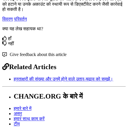
क
ह
ट
न
य
उ
न
क
अ
क
उ
ट
क
स
थ
य
र
प
स
ड
ए
क
ट
व
ट
क
र
न
ज
स
क
र
व
ई
ह
स
क
त
ह
।
विवरण
परिवर्तन
क्या यह लेख सहायक था?
हाँ
नहीं
Give feedback about this article
Related Articles
हस्ताक्षरों की संख्या और उनमें होने वाले उतार-चढ़ाव को समझें।
CHANGE.ORG के बारे में
हमारे बारे में
असर
हमार॓ साथ काम करें
टीम