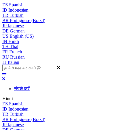
ES
Spanish
ID
Indonesian
TR
Turkish
BR
Portuguese (Brazil)
JP
Japanese
DE
German
US
English (US)
IN
Hindi
TH
Thai
FR
French
RU
Russian
IT
Italian
संपर्क करें
Hindi
ES
Spanish
ID
Indonesian
TR
Turkish
BR
Portuguese (Brazil)
JP
Japanese
DE
German