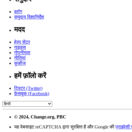
ब्लॉग
समुदाय दिशानिर्देश
मदद
हेल्प सेंटर
गाइड्स
गोपनीयता
नीतियां
कुकीज़
हमें फ़ाॅलो करें
ट्विटर (Twitter)
फ़ेसबुक (Facebook)
© 2024, Change.org, PBC
यह वेबसाइट reCAPTCHA द्वारा सुरक्षित है और Google की
प्राइवेसी