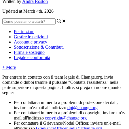
Written by
Andra Roston
Updated at March 4th, 2026
Per iniziare
Gestire le petizioni
Account e privacy
Sottoscrizione & Contributi
Firma e sostegno
Legale e conformità
+ More
Per
entrare
in
contatto
con
il
team
legale
di
Change
.
org
,
invia
domande
o
dubbi
tramite
il
pulsante
"
Contatta
l
'
assistenza
"
nella
parte
superiore
di
questa
pagina
.
Inoltre
,
si
prega
di
notare
quanto
segue
:
Per
contattarci
in
merito
a
problemi
di
protezione
dei
dati
,
inviare
un
'
e
-
mail
all
'
indirizzo
dpt
@
change
.
org
Per
contattarci
in
merito
a
problemi
di
copyright
,
inviare
un
'
e
-
mail
all
'
indirizzo
copyright
@
change
.
org
Per
contattare
il
Grievance
/
Nodal
Officer
,
inviare
un
'
e
-
mail
all
'
indirizzo
GrievanceOfficer
.
india
@
change
.
org