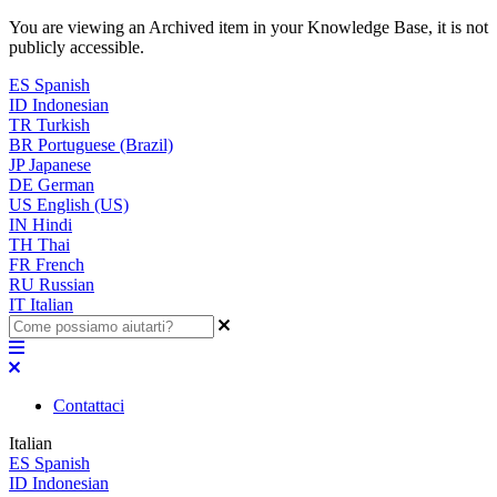
You are viewing an Archived item in your Knowledge Base, it is not
publicly accessible.
ES
Spanish
ID
Indonesian
TR
Turkish
BR
Portuguese (Brazil)
JP
Japanese
DE
German
US
English (US)
IN
Hindi
TH
Thai
FR
French
RU
Russian
IT
Italian
Contattaci
Italian
ES
Spanish
ID
Indonesian