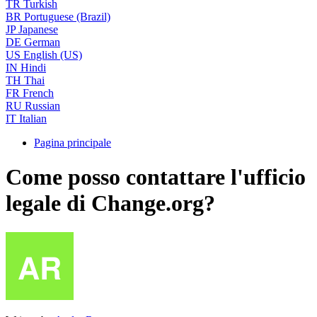
TR
Turkish
BR
Portuguese (Brazil)
JP
Japanese
DE
German
US
English (US)
IN
Hindi
TH
Thai
FR
French
RU
Russian
IT
Italian
Pagina principale
Come posso contattare l'ufficio
legale di Change.org?