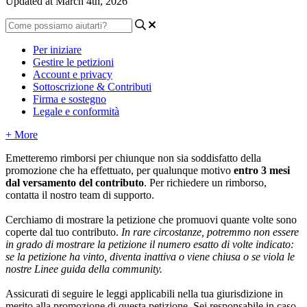
Updated at March 4th, 2026
Per iniziare
Gestire le petizioni
Account e privacy
Sottoscrizione & Contributi
Firma e sostegno
Legale e conformità
+ More
Emetteremo
rimborsi
per
chiunque
non
sia
soddisfatto
della
promozione
che
ha
effettuato
,
per
qualunque
motivo
entro
3
mesi
dal
versamento
del
contributo
.
Per
richiedere
un
rimborso
,
contatta
il
nostro
team
di
supporto
.
Cerchiamo
di
mostrare
la
petizione
che
promuovi
quante
volte
sono
coperte
dal
tuo
contributo
.
In
rare
circostanze
,
potremmo
non
essere
in
grado
di
mostrare
la
petizione
il
numero
esatto
di
volte
indicato
:
se
la
petizione
ha
vinto
,
diventa
inattiva
o
viene
chiusa
o
se
viola
le
nostre
Linee
guida
della
community
.
Assicurati
di
seguire
le
leggi
applicabili
nella
tua
giurisdizione
in
merito
alla
promozione
di
questa
petizione
.
Sei
responsabile
in
caso