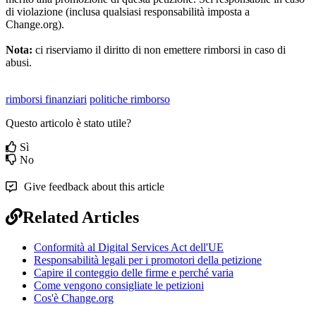
di
violazione
(
inclusa
qualsiasi
responsabilit
à
imposta
a
Change
.
org
)
.
Nota
:
ci
riserviamo
il
diritto
di
non
emettere
rimborsi
in
caso
di
abusi
.
rimborsi finanziari
politiche rimborso
Questo articolo è stato utile?
Sì
No
Give feedback about this article
Related Articles
Conformità al Digital Services Act dell'UE
Responsabilità legali per i promotori della petizione
Capire il conteggio delle firme e perché varia
Come vengono consigliate le petizioni
Cos'è Change.org