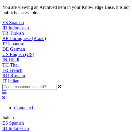
You are viewing an Archived item in your Knowledge Base, it is not
publicly accessible.
ES
Spanish
ID
Indonesian
TR
Turkish
BR
Portuguese (Brazil)
JP
Japanese
DE
German
US
English (US)
IN
Hindi
TH
Thai
FR
French
RU
Russian
IT
Italian
Contattaci
Italian
ES
Spanish
ID
Indonesian