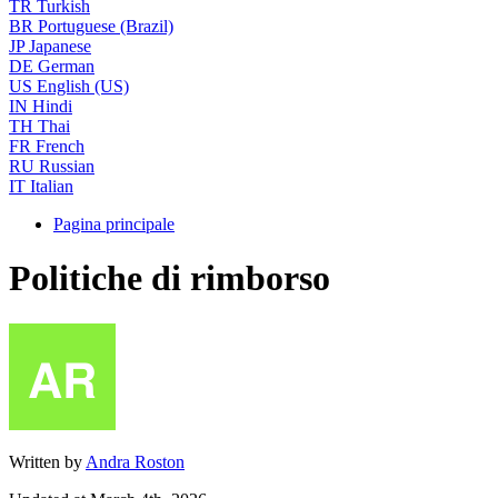
TR
Turkish
BR
Portuguese (Brazil)
JP
Japanese
DE
German
US
English (US)
IN
Hindi
TH
Thai
FR
French
RU
Russian
IT
Italian
Pagina principale
Politiche di rimborso
Written by
Andra Roston