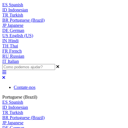
ES
Spanish
ID
Indonesian
TR
Turkish
BR
Portuguese (Brazil)
JP
Japanese
DE
German
US
English (US)
IN
Hindi
TH
Thai
FR
French
RU
Russian
IT
Italian
Contate-nos
Portuguese (Brazil)
ES
Spanish
ID
Indonesian
TR
Turkish
BR
Portuguese (Brazil)
JP
Japanese
DE
German