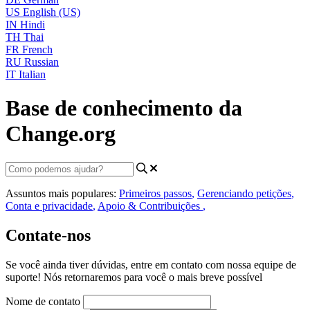
US
English (US)
IN
Hindi
TH
Thai
FR
French
RU
Russian
IT
Italian
Base de conhecimento da
Change.org
Assuntos mais populares:
Primeiros passos
,
Gerenciando petições
,
Conta e privacidade
,
Apoio & Contribuições
,
Contate-nos
Se você ainda tiver dúvidas, entre em contato com nossa equipe de
suporte! Nós retornaremos para você o mais breve possível
Nome de contato