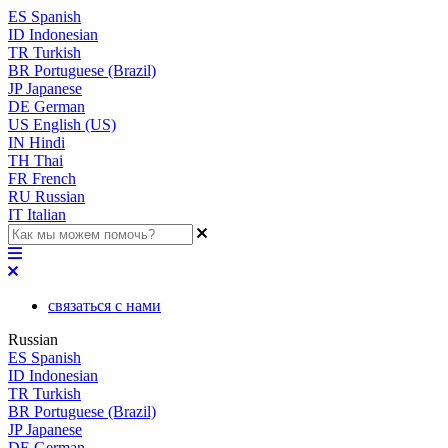
ES
Spanish
ID
Indonesian
TR
Turkish
BR
Portuguese (Brazil)
JP
Japanese
DE
German
US
English (US)
IN
Hindi
TH
Thai
FR
French
RU
Russian
IT
Italian
связаться с нами
Russian
ES
Spanish
ID
Indonesian
TR
Turkish
BR
Portuguese (Brazil)
JP
Japanese
DE
German