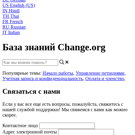
US
English (US)
IN
Hindi
TH
Thai
FR
French
RU
Russian
IT
Italian
База знаний Change.org
Популярные темы:
Начало работы
,
Управление петициями
,
Учетная запись и конфиденциальность
,
Оплата и членство
,
Связаться с нами
Если у вас все еще есть вопросы, пожалуйста, свяжитесь с
нашей службой поддержки! Мы свяжемся с вами как можно
скорее.
Контактное лицо
Адрес электронной почты