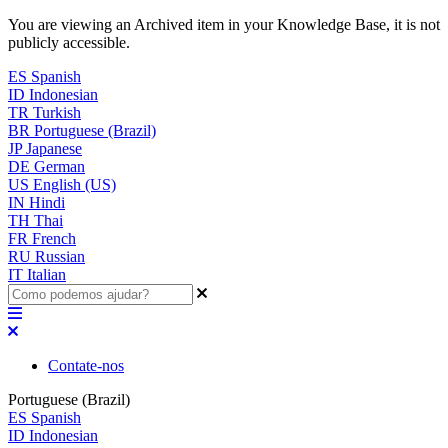
You are viewing an Archived item in your Knowledge Base, it is not
publicly accessible.
ES
Spanish
ID
Indonesian
TR
Turkish
BR
Portuguese (Brazil)
JP
Japanese
DE
German
US
English (US)
IN
Hindi
TH
Thai
FR
French
RU
Russian
IT
Italian
Contate-nos
Portuguese (Brazil)
ES
Spanish
ID
Indonesian