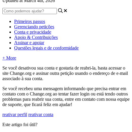
Updated at March 4th, 2026
Primeiros passos
Gerenciando petições
Conta e privacidade
Apoio & Contribuições
Assinar e apoiar
Questões legais e de conformidade
+ More
Se
voc
ê
desativou
sua
conta
e
gostaria
de
reabri
-
la
,
basta
acessar
o
site
Change
.
org
e
assinar
outra
peti
ç
ã
o
usando
o
endere
ç
o
de
e
-
mail
associado
à
sua
conta
.
Se
voc
ê
recebeu
uma
mensagem
informando
que
precisa
entrar
em
contato
com
o
Change
.
org
ao
tentar
fazer
login
ou
est
á
tendo
outros
problemas
para
reabrir
sua
conta
,
entre
em
contato
com
nossa
equipe
de
suporte
,
que
ficar
á
feliz
em
ajudar
!
reativar perfil
reativar conta
Este artigo foi útil?