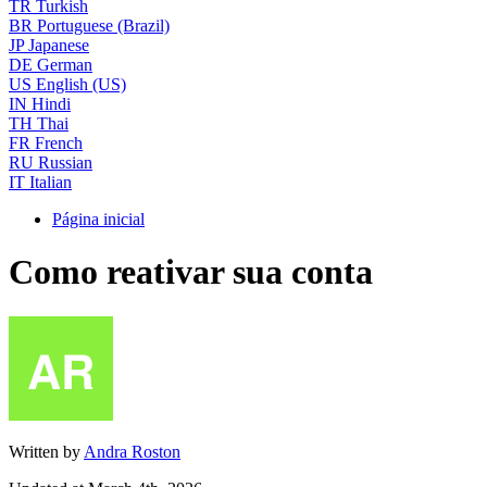
TR
Turkish
BR
Portuguese (Brazil)
JP
Japanese
DE
German
US
English (US)
IN
Hindi
TH
Thai
FR
French
RU
Russian
IT
Italian
Página inicial
Como reativar sua conta
Written by
Andra Roston