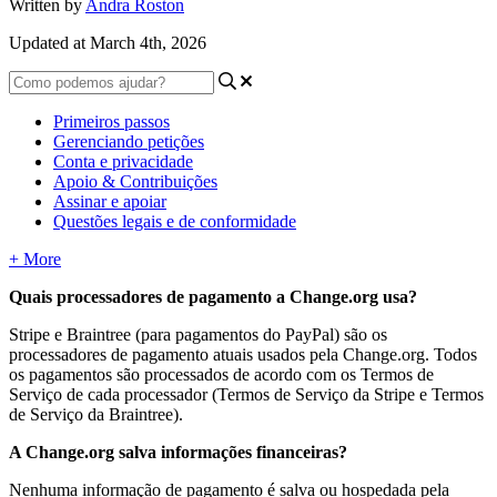
Written by
Andra Roston
Updated at March 4th, 2026
Primeiros passos
Gerenciando petições
Conta e privacidade
Apoio & Contribuições
Assinar e apoiar
Questões legais e de conformidade
+ More
Quais
processadores
de
pagamento
a
Change
.
org
usa
?
Stripe
e
Braintree
(
para
pagamentos
do
PayPal
)
s
ã
o
os
processadores
de
pagamento
atuais
usados
pela
Change
.
org
.
Todos
os
pagamentos
s
ã
o
processados
de
acordo
com
os
Termos
de
Servi
ç
o
de
cada
processador
(
Termos
de
Servi
ç
o
da
Stripe
e
Termos
de
Servi
ç
o
da
Braintree
)
.
A
Change
.
org
salva
informa
ç
õ
es
financeiras
?
Nenhuma
informa
ç
ã
o
de
pagamento
é
salva
ou
hospedada
pela