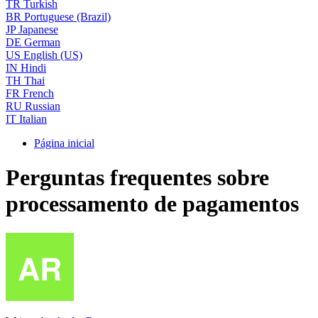
TR
Turkish
BR
Portuguese (Brazil)
JP
Japanese
DE
German
US
English (US)
IN
Hindi
TH
Thai
FR
French
RU
Russian
IT
Italian
Página inicial
Perguntas frequentes sobre
processamento de pagamentos