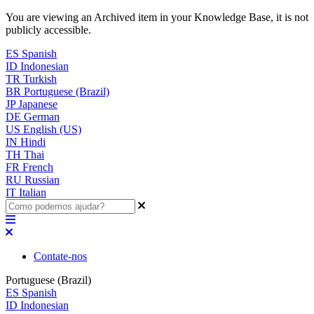
You are viewing an Archived item in your Knowledge Base, it is not
publicly accessible.
ES
Spanish
ID
Indonesian
TR
Turkish
BR
Portuguese (Brazil)
JP
Japanese
DE
German
US
English (US)
IN
Hindi
TH
Thai
FR
French
RU
Russian
IT
Italian
Contate-nos
Portuguese (Brazil)
ES
Spanish
ID
Indonesian