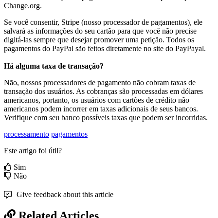
Change
.
org
.
Se
voc
ê
consentir
,
Stripe
(
nosso
processador
de
pagamentos
)
,
ele
salvar
á
as
informa
ç
õ
es
do
seu
cart
ã
o
para
que
voc
ê
n
ã
o
precise
digit
á
-
las
sempre
que
desejar
promover
uma
peti
ç
ã
o
.
Todos
os
pagamentos
do
PayPal
s
ã
o
feitos
diretamente
no
site
do
PayPayal
.
H
á
alguma
taxa
de
transa
ç
ã
o
?
N
ã
o
,
nossos
processadores
de
pagamento
n
ã
o
cobram
taxas
de
transa
ç
ã
o
dos
usu
á
rios
.
As
cobran
ç
as
s
ã
o
processadas
em
d
ó
lares
americanos
,
portanto
,
os
usu
á
rios
com
cart
õ
es
de
cr
é
dito
n
ã
o
americanos
podem
incorrer
em
taxas
adicionais
de
seus
bancos
.
Verifique
com
seu
banco
poss
í
veis
taxas
que
podem
ser
incorridas
.
processamento
pagamentos
Este artigo foi útil?
Sim
Não
Give feedback about this article
Related Articles