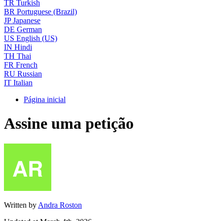
TR
Turkish
BR
Portuguese (Brazil)
JP
Japanese
DE
German
US
English (US)
IN
Hindi
TH
Thai
FR
French
RU
Russian
IT
Italian
Página inicial
Assine uma petição
Written by
Andra Roston