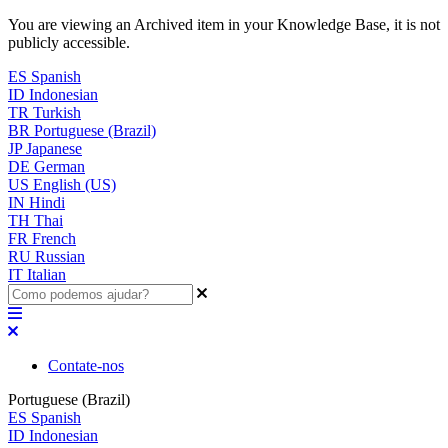
You are viewing an Archived item in your Knowledge Base, it is not
publicly accessible.
ES
Spanish
ID
Indonesian
TR
Turkish
BR
Portuguese (Brazil)
JP
Japanese
DE
German
US
English (US)
IN
Hindi
TH
Thai
FR
French
RU
Russian
IT
Italian
Contate-nos
Portuguese (Brazil)
ES
Spanish
ID
Indonesian