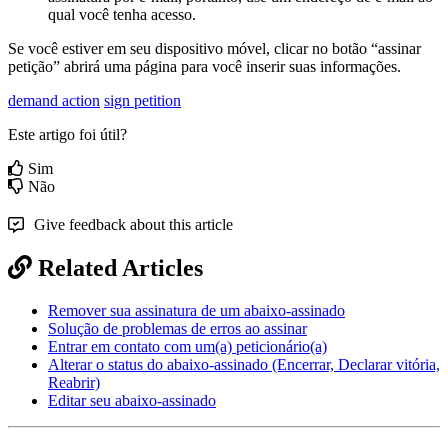
qual
voc
ê
tenha
acesso
.
Se
voc
ê
estiver
em
seu
dispositivo
m
ó
vel
,
clicar
no
bot
ã
o
“
assinar
peti
ç
ã
o
”
abrir
á
uma
p
á
gina
para
voc
ê
inserir
suas
informa
ç
õ
es
.
demand action
sign petition
Este artigo foi útil?
Sim
Não
Give feedback about this article
Related Articles
Remover sua assinatura de um abaixo-assinado
Solução de problemas de erros ao assinar
Entrar em contato com um(a) peticionário(a)
Alterar o status do abaixo-assinado (Encerrar, Declarar vitória,
Reabrir)
Editar seu abaixo-assinado