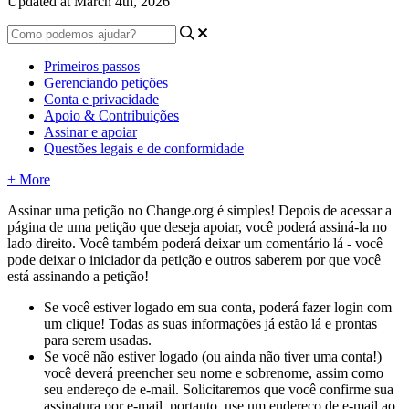
Updated at March 4th, 2026
Primeiros passos
Gerenciando petições
Conta e privacidade
Apoio & Contribuições
Assinar e apoiar
Questões legais e de conformidade
+ More
Assinar
uma
peti
ç
ã
o
no
Change
.
org
é
simples
!
Depois
de
acessar
a
p
á
gina
de
uma
peti
ç
ã
o
que
deseja
apoiar
,
voc
ê
poder
á
assin
á
-
la
no
lado
direito
.
Voc
ê
tamb
é
m
poder
á
deixar
um
coment
á
rio
l
á
-
voc
ê
pode
deixar
o
iniciador
da
peti
ç
ã
o
e
outros
saberem
por
que
voc
ê
est
á
assinando
a
peti
ç
ã
o
!
Se
voc
ê
estiver
logado
em
sua
conta
,
poder
á
fazer
login
com
um
clique
!
Todas
as
suas
informa
ç
õ
es
j
á
est
ã
o
l
á
e
prontas
para
serem
usadas
.
Se
voc
ê
n
ã
o
estiver
logado
(
ou
ainda
n
ã
o
tiver
uma
conta
!
)
voc
ê
dever
á
preencher
seu
nome
e
sobrenome
,
assim
como
seu
endere
ç
o
de
e
-
mail
.
Solicitaremos
que
voc
ê
confirme
sua
assinatura
por
e
-
mail
,
portanto
,
use
um
endere
ç
o
de
e
-
mail
ao