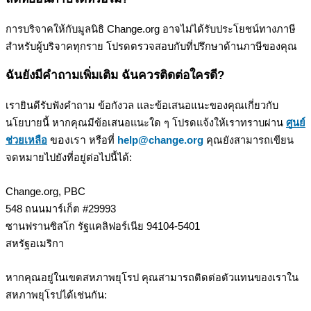
ก
า
ร
บ
ร
จ
า
ค
ใ
ห
ก
บ
ม
ล
น
ธ
Change
.
org
อ
า
จ
ไ
ม
ไ
ด
ร
บ
ป
ร
ะ
โ
ย
ช
น
ท
า
ง
ภ
า
ษ
ส
ห
ร
บ
ผ
บ
ร
จ
า
ค
ท
ก
ร
า
ย
โ
ป
ร
ด
ต
ร
ว
จ
ส
อ
บ
ก
บ
ท
ป
ร
ก
ษ
า
ด
า
น
ภ
า
ษ
ข
อ
ง
ค
ณ
ฉ
น
ย
ง
ม
ค
ถ
า
ม
เ
พ
ม
เ
ต
ม
ฉ
น
ค
ว
ร
ต
ด
ต
อ
ใ
ค
ร
ด
?
เ
ร
า
ย
น
ด
ร
บ
ฟ
ง
ค
ถ
า
ม
ข
อ
ก
ง
ว
ล
แ
ล
ะ
ข
อ
เ
ส
น
อ
แ
น
ะ
ข
อ
ง
ค
ณ
เ
ก
ย
ว
ก
บ
น
โ
ย
บ
า
ย
น
ห
า
ก
ค
ณ
ม
ข
อ
เ
ส
น
อ
แ
น
ะ
ใ
ด
ๆ
โ
ป
ร
ด
แ
จ
ง
ใ
ห
เ
ร
า
ท
ร
า
บ
ผ
า
น
ศ
น
ย
ข
อ
ง
เ
ร
า
ช
ว
ย
เ
ห
ล
อ
ห
ร
อ
ท
help
@
change
.
org
ค
ณ
ย
ง
ส
า
ม
า
ร
ถ
เ
ข
ย
น
จ
ด
ห
ม
า
ย
ไ
ป
ย
ง
ท
อ
ย
ต
อ
ไ
ป
น
ไ
ด
:
Change
.
org
,
PBC
548
ถ
น
น
ม
า
ร
เ
ก
ต
#
29993
ซ
า
น
ฟ
ร
า
น
ซ
ส
โ
ก
ร
ฐ
แ
ค
ล
ฟ
อ
ร
เ
น
ย
94104
-
5401
ส
ห
ร
ฐ
อ
เ
ม
ร
ก
า
ห
า
ก
ค
ณ
อ
ย
ใ
น
เ
ข
ต
ส
ห
ภ
า
พ
ย
โ
ร
ป
ค
ณ
ส
า
ม
า
ร
ถ
ต
ด
ต
อ
ต
ว
แ
ท
น
ข
อ
ง
เ
ร
า
ใ
น
ส
ห
ภ
า
พ
ย
โ
ร
ป
ไ
ด
เ
ช
น
ก
น
: