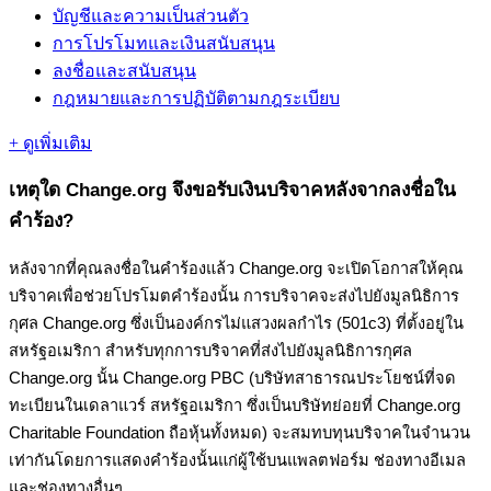
บัญชีและความเป็นส่วนตัว
การโปรโมทและเงินสนับสนุน
ลงชื่อและสนับสนุน
กฎหมายและการปฏิบัติตามกฎระเบียบ
+ ดูเพิ่มเติม
เ
ห
ต
ใ
ด
Change
.
org
จ
ง
ข
อ
ร
บ
เ
ง
น
บ
ร
จ
า
ค
ห
ล
ง
จ
า
ก
ล
ง
ช
อ
ใ
น
ค
ร
อ
ง
?
ห
ล
ง
จ
า
ก
ท
ค
ณ
ล
ง
ช
อ
ใ
น
ค
ร
อ
ง
แ
ล
ว
Change
.
org
จ
ะ
เ
ป
ด
โ
อ
ก
า
ส
ใ
ห
ค
ณ
บ
ร
จ
า
ค
เ
พ
อ
ช
ว
ย
โ
ป
ร
โ
ม
ต
ค
ร
อ
ง
น
น
ก
า
ร
บ
ร
จ
า
ค
จ
ะ
ส
ง
ไ
ป
ย
ง
ม
ล
น
ธ
ก
า
ร
ก
ศ
ล
Change
.
org
ซ
ง
เ
ป
น
อ
ง
ค
ก
ร
ไ
ม
แ
ส
ว
ง
ผ
ล
ก
ไ
ร
(
501c3
)
ท
ต
ง
อ
ย
ใ
น
ส
ห
ร
ฐ
อ
เ
ม
ร
ก
า
ส
ห
ร
บ
ท
ก
ก
า
ร
บ
ร
จ
า
ค
ท
ส
ง
ไ
ป
ย
ง
ม
ล
น
ธ
ก
า
ร
ก
ศ
ล
Change
.
org
น
น
Change
.
org
PBC
(
บ
ร
ษ
ท
ส
า
ธ
า
ร
ณ
ป
ร
ะ
โ
ย
ช
น
ท
จ
ด
ท
ะ
เ
บ
ย
น
ใ
น
เ
ด
ล
า
แ
ว
ร
ส
ห
ร
ฐ
อ
เ
ม
ร
ก
า
ซ
ง
เ
ป
น
บ
ร
ษ
ท
ย
อ
ย
ท
Change
.
org
Charitable
Foundation
ถ
อ
ห
น
ท
ง
ห
ม
ด
)
จ
ะ
ส
ม
ท
บ
ท
น
บ
ร
จ
า
ค
ใ
น
จ
น
ว
น
เ
ท
า
ก
น
โ
ด
ย
ก
า
ร
แ
ส
ด
ง
ค
ร
อ
ง
น
น
แ
ก
ผ
ใ
ช
บ
น
แ
พ
ล
ต
ฟ
อ
ร
ม
ช
อ
ง
ท
า
ง
อ
เ
ม
ล
แ
ล
ะ
ช
อ
ง
ท
า
ง
อ
น
ๆ