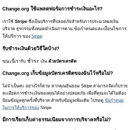
Change
.
org
ใ
ช
แ
พ
ล
ต
ฟ
อ
ร
ม
ก
า
ร
ช
ร
ะ
เ
ง
น
อ
ะ
ไ
ร
?
เ
ร
า
ใ
ช
Stripe
ซ
ง
เ
ป
น
บ
ร
ก
า
ร
ท
ป
ล
อ
ด
ภ
ย
ส
ห
ร
บ
ก
า
ร
ป
ร
ะ
ม
ว
ล
ผ
ล
เ
ง
น
ข
อ
ก
ห
น
ด
แ
ล
ะ
เ
ง
อ
น
ไ
ข
ก
า
ร
บ
ร
จ
า
ค
ธ
ร
ก
ร
ร
ม
ท
ง
ห
ม
ด
ด
เ
น
น
ก
า
ร
ต
า
ม
ใ
ห
บ
ร
ก
า
ร
ข
อ
ง
Stripe
ร
บ
ช
ร
ะ
เ
ง
น
ด
ว
ย
ว
ธ
ใ
ด
บ
า
ง
?
ช
ร
ะ
ข
ณ
ะ
น
เ
ร
า
ร
บ
เ
ง
น
ด
ว
ย
บ
ต
ร
เ
ค
ร
ด
ต
Change
.
org
เ
ก
บ
ข
อ
ม
ล
บ
ต
ร
เ
ค
ร
ด
ต
ข
อ
ง
ฉ
น
ไ
ว
ห
ร
อ
ไ
ม
?
ไ
ม
จ
เ
ป
น
ค
ะ
อ
ย
า
ง
ไ
ร
ก
ต
า
ม
ห
า
ก
ค
ณ
ย
น
ย
อ
ม
Stripe
ส
า
ม
า
ร
ถ
จ
ด
เ
ก
บ
ร
า
ย
ล
ะ
เ
อ
ย
ด
ก
า
ร
ช
ร
ะ
เ
ง
น
ข
อ
ง
ค
ณ
ไ
ด
อ
ย
า
ง
ป
ล
อ
ด
ภ
ย
เ
พ
อ
ท
ค
ณ
จ
ะ
ไ
ด
ไ
ม
ต
อ
ง
ป
อ
น
ข
อ
ม
ล
ท
ก
ค
ร
ง
ท
บ
ร
จ
า
ค
ส
ห
ร
บ
ข
อ
ม
ล
เ
พ
ม
เ
ต
ม
โ
ป
ร
ด
ด
ข
อ
ก
ห
น
ด
ใ
น
ก
า
ร
ใ
ห
บ
ร
ก
า
ร
ข
อ
ง
Stripe
ม
ก
า
ร
เ
ร
ย
ก
เ
ก
บ
ค
า
ธ
ร
ร
ม
เ
น
ย
ม
จ
า
ก
ก
า
ร
บ
ร
จ
า
ค
ห
ร
อ
ไ
ม
?