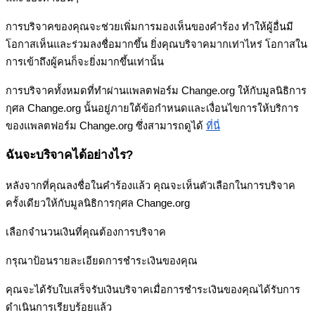
ก
า
ร
บ
ร
จ
า
ค
ข
อ
ง
ค
ณ
จ
ะ
ช
ว
ย
เ
พ
ม
ก
า
ร
ม
อ
ง
เ
ห
น
ข
อ
ง
ค
ร
อ
ง
ท
ใ
ห
ผ
อ
น
ม
โ
อ
ก
า
ส
เ
ห
น
แ
ล
ะ
ร
ว
ม
ล
ง
ช
อ
ม
า
ก
ข
น
ย
ง
ค
ณ
บ
ร
จ
า
ค
ม
า
ก
เ
ท
า
ไ
ห
ร
โ
อ
ก
า
ส
ใ
น
ก
า
ร
เ
ข
า
ถ
ง
ผ
ค
น
ก
จ
ะ
ย
ง
ม
า
ก
ข
น
เ
ท
า
น
น
ก
า
ร
บ
ร
จ
า
ค
ท
ง
ห
ม
ด
ท
ท
ผ
า
น
แ
พ
ล
ต
ฟ
อ
ร
ม
Change
.
org
ใ
ห
ก
บ
ม
ล
น
ธ
ก
า
ร
ก
ศ
ล
Change
.
org
น
น
อ
ย
ภ
า
ย
ใ
ต
ข
อ
ก
ห
น
ด
แ
ล
ะ
เ
ง
อ
น
ไ
ข
ก
า
ร
ใ
ห
บ
ร
ก
า
ร
ข
อ
ง
แ
พ
ล
ต
ฟ
อ
ร
ม
Change
.
org
ซ
ง
ส
า
ม
า
ร
ถ
ด
ไ
ด
ท
น
ฉ
น
จ
ะ
บ
ร
จ
า
ค
ไ
ด
อ
ย
า
ง
ไ
ร
?
ห
ล
ง
จ
า
ก
ท
ค
ณ
ล
ง
ช
อ
ใ
น
ค
ร
อ
ง
แ
ล
ว
ค
ณ
จ
ะ
เ
ห
น
ต
ว
เ
ล
อ
ก
ใ
น
ก
า
ร
บ
ร
จ
า
ค
ค
ร
ง
เ
ด
ย
ว
ใ
ห
ก
บ
ม
ล
น
ธ
ก
า
ร
ก
ศ
ล
Change
.
org
เ
ล
อ
ก
จ
น
ว
น
เ
ง
น
ท
ค
ณ
ต
อ
ง
ก
า
ร
บ
ร
จ
า
ค
ก
ร
ณ
า
ป
อ
น
ร
า
ย
ล
ะ
เ
อ
ย
ด
ก
า
ร
ช
ร
ะ
เ
ง
น
ข
อ
ง
ค
ณ
ค
ณ
จ
ะ
ไ
ด
ร
บ
ใ
บ
เ
ส
ร
จ
ร
บ
เ
ง
น
บ
ร
จ
า
ค
เ
ม
อ
ก
า
ร
ช
ร
ะ
เ
ง
น
ข
อ
ง
ค
ณ
ไ
ด
ร
บ
ก
า
ร
ด
เ
น
น
ก
า
ร
เ
ร
ย
บ
ร
อ
ย
แ
ล
ว