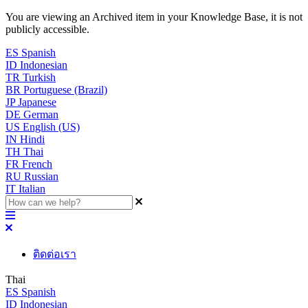
You are viewing an Archived item in your Knowledge Base, it is not
publicly accessible.
ES
Spanish
ID
Indonesian
TR
Turkish
BR
Portuguese (Brazil)
JP
Japanese
DE
German
US
English (US)
IN
Hindi
TH
Thai
FR
French
RU
Russian
IT
Italian
ติดต่อเรา
Thai
ES
Spanish
ID
Indonesian