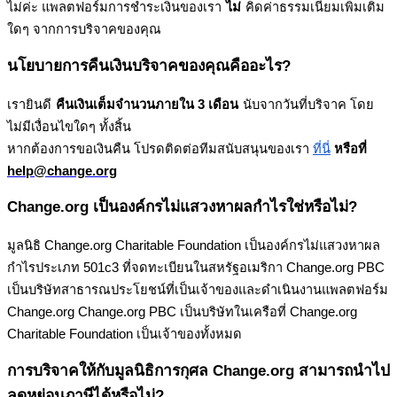
ไ
ม
ค
ะ
แ
พ
ล
ต
ฟ
อ
ร
ม
ก
า
ร
ช
ร
ะ
เ
ง
น
ข
อ
ง
เ
ร
า
ไ
ม
ค
ด
ค
า
ธ
ร
ร
ม
เ
น
ย
ม
เ
พ
ม
เ
ต
ม
ใ
ด
ๆ
จ
า
ก
ก
า
ร
บ
ร
จ
า
ค
ข
อ
ง
ค
ณ
น
โ
ย
บ
า
ย
ก
า
ร
ค
น
เ
ง
น
บ
ร
จ
า
ค
ข
อ
ง
ค
ณ
ค
อ
อ
ะ
ไ
ร
?
เ
ร
า
ย
น
ด
ค
น
เ
ง
น
เ
ต
ม
จ
น
ว
น
ภ
า
ย
ใ
น
3
เ
ด
อ
น
น
บ
จ
า
ก
ว
น
ท
บ
ร
จ
า
ค
โ
ด
ย
ไ
ม
ม
เ
ง
อ
น
ไ
ข
ใ
ด
ๆ
ท
ง
ส
น
ห
า
ก
ต
อ
ง
ก
า
ร
ข
อ
เ
ง
น
ค
น
โ
ป
ร
ด
ต
ด
ต
อ
ท
ม
ส
น
บ
ส
น
น
ข
อ
ง
เ
ร
า
ท
น
ห
ร
อ
ท
help
@
change
.
org
Change
.
org
เ
ป
น
อ
ง
ค
ก
ร
ไ
ม
แ
ส
ว
ง
ห
า
ผ
ล
ก
ไ
ร
ใ
ช
ห
ร
อ
ไ
ม
?
ม
ล
น
ธ
Change
.
org
Charitable
Foundation
เ
ป
น
อ
ง
ค
ก
ร
ไ
ม
แ
ส
ว
ง
ห
า
ผ
ล
ก
ไ
ร
ป
ร
ะ
เ
ภ
ท
501c3
ท
จ
ด
ท
ะ
เ
บ
ย
น
ใ
น
ส
ห
ร
ฐ
อ
เ
ม
ร
ก
า
Change
.
org
PBC
เ
ป
น
บ
ร
ษ
ท
ส
า
ธ
า
ร
ณ
ป
ร
ะ
โ
ย
ช
น
ท
เ
ป
น
เ
จ
า
ข
อ
ง
แ
ล
ะ
ด
เ
น
น
ง
า
น
แ
พ
ล
ต
ฟ
อ
ร
ม
Change
.
org
Change
.
org
PBC
เ
ป
น
บ
ร
ษ
ท
ใ
น
เ
ค
ร
อ
ท
Change
.
org
Charitable
Foundation
เ
ป
น
เ
จ
า
ข
อ
ง
ท
ง
ห
ม
ด
ก
า
ร
บ
ร
จ
า
ค
ใ
ห
ก
บ
ม
ล
น
ธ
ก
า
ร
ก
ศ
ล
Change
.
org
ส
า
ม
า
ร
ถ
น
ไ
ป
ล
ด
ห
ย
อ
น
ภ
า
ษ
ไ
ด
ห
ร
อ
ไ
ม
?