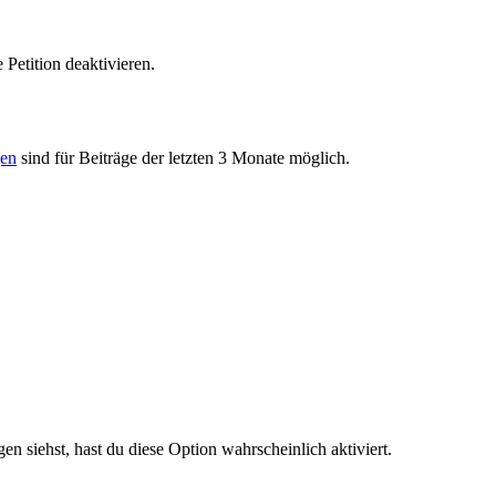
e
Petition
deaktivieren
.
gen
sind
f
ü
r
Beitr
ä
ge
der
letzten
3
Monate
m
ö
glich
.
gen
siehst
,
hast
du
diese
Option
wahrscheinlich
aktiviert
.