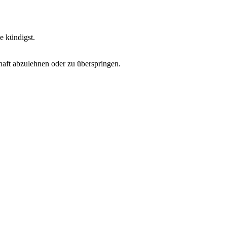
ie
k
ü
ndigst
.
haft
abzulehnen
oder
zu
ü
berspringen
.