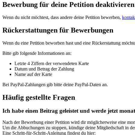
Bewerbung
f
ü
r
deine
Petition
deaktivieren
Wenn
du
nicht
m
ö
chtest
,
dass
andere
deine
Petition
bewerben
,
kontak
R
ü
ckerstattungen
f
ü
r
Bewerbungen
Wenn
du
eine
Petition
beworben
hast
und
eine
R
ü
ckerstattung
m
ö
chte
Bitte
gib
folgende
Informationen
an
:
Letzte
4
Ziffern
der
verwendeten
Karte
Datum
und
Betrag
der
Zahlung
Name
auf
der
Karte
Bei
PayPal
-
Zahlungen
gib
bitte
deine
PayPal
-
Daten
an
.
H
ä
ufig
gestellte
Fragen
Ich
habe
einen
Beitrag
geleistet
und
werde
jetzt
monat
Nach
der
Bewerbung
einer
Petition
wird
dir
m
ö
glicherweise
eine
mon
Um
die
Abbuchungen
zu
stoppen
,
k
ü
ndige
deine
Mitgliedschaft
in
de
Eine
Schritt
-
f
ü
r
-
Schritt
-
Anleitung
findest
du
hier
: