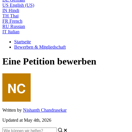
US
English (US)
IN
Hindi
TH
Thai
FR
French
RU
Russian
IT
Italian
Startseite
Bewerben & Mitgliedschaft
Eine Petition bewerben
Written by
Nishanth Chandrasekar
Updated at May 4th, 2026