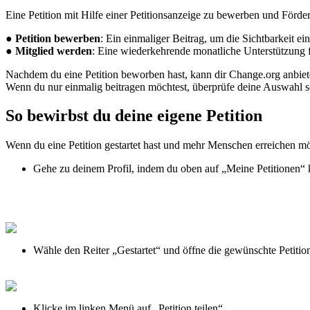
Eine
Petition
mit
Hilfe
einer
Petitionsanzeige
zu
bewerben
und
F
ö
rde
●
Petition
bewerben
:
Ein
einmaliger
Beitrag
,
um
die
Sichtbarkeit
ein
●
Mitglied
werden
:
Eine
wiederkehrende
monatliche
Unterst
ü
tzung
Nachdem
du
eine
Petition
beworben
hast
,
kann
dir
Change
.
org
anbie
Wenn
du
nur
einmalig
beitragen
m
ö
chtest
,
ü
berpr
ü
fe
deine
Auswahl
s
So
bewirbst
du
deine
eigene
Petition
Wenn
du
eine
Petition
gestartet
hast
und
mehr
Menschen
erreichen
m
Gehe
zu
deinem
Profil
,
indem
du
oben
auf
„
Meine
Petitionen
“
W
ä
hle
den
Reiter
„
Gestartet
“
und
ö
ffne
die
gew
ü
nschte
Petitio
Klicke
im
linken
Men
ü
auf
„
Petition
teilen
“