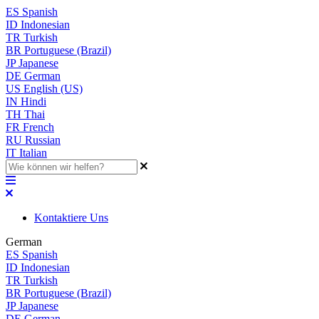
ES
Spanish
ID
Indonesian
TR
Turkish
BR
Portuguese (Brazil)
JP
Japanese
DE
German
US
English (US)
IN
Hindi
TH
Thai
FR
French
RU
Russian
IT
Italian
Kontaktiere Uns
German
ES
Spanish
ID
Indonesian
TR
Turkish
BR
Portuguese (Brazil)
JP
Japanese
DE
German