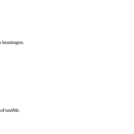
u
beantragen
.
oFundMe
.