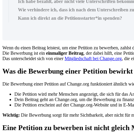
Ich habe bezahlt, aber nicht viele Unterschriften beko
Wie verhindere ich, dass ich nach dem Unterschreiben 
Kann ich direkt an die Petitionsstarter*in spenden?
Wenn
du
einen
Beitrag
leistest
,
um
eine
Petition
zu
bewerben
,
zahlst
Die
Bewerbung
ist
ein
einmaliger
Beitrag
,
der
dabei
hilft
,
eine
Petiti
Das
unterscheidet
sich
von
einer
Mitgliedschaft
bei
Change
.
org
,
die
e
Was
die
Bewerbung
einer
Petition
bewirkt
Die
Bewerbung
einer
Petition
auf
Change
.
org
funktioniert
ä
hnlich
wi
Die
Petition
wird
mehr
Menschen
angezeigt
,
die
sich
f
ü
r
das
An
Dein
Beitrag
geht
an
Change
.
org
,
um
die
Bewerbung
zu
finanz
Die
Petition
erscheint
auf
der
Change
.
org
-
Website
und
in
E
-
Mai
Wichtig
:
Die
Bewerbung
sorgt
f
ü
r
mehr
Sichtbarkeit
,
aber
nicht
f
ü
r
m
Eine
Petition
zu
bewerben
ist
nicht
gleich