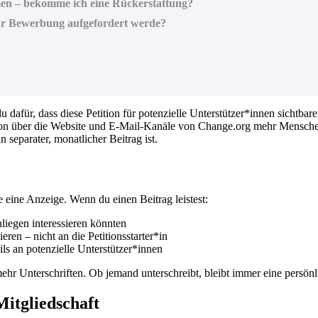
mmen – bekomme ich eine Rückerstattung?
zur Bewerbung aufgefordert werde?
du
daf
ü
r
,
dass
diese
Petition
f
ü
r
potenzielle
Unterst
ü
tzer
*
innen
sichtbare
on
ü
ber
die
Website
und
E
-
Mail
-
Kan
ä
le
von
Change
.
org
mehr
Mensch
in
separater
,
monatlicher
Beitrag
ist
.
e
eine
Anzeige
.
Wenn
du
einen
Beitrag
leistest
:
liegen
interessieren
k
ö
nnten
ieren
–
nicht
an
die
Petitionsstarter
*
in
ls
an
potenzielle
Unterst
ü
tzer
*
innen
ehr
Unterschriften
.
Ob
jemand
unterschreibt
,
bleibt
immer
eine
pers
ö
nl
Mitgliedschaft