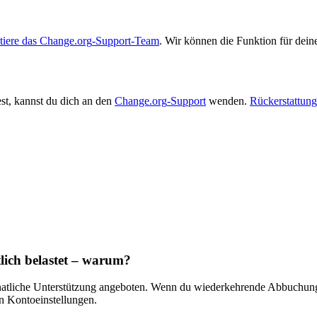
tiere
das
Change
.
org
-
Support
-
Team
.
Wir
k
ö
nnen
die
Funktion
f
ü
r
dein
st
,
kannst
du
dich
an
den
Change
.
org
-
Support
wenden
.
R
ü
ckerstattun
lich
belastet
–
warum
?
atliche
Unterst
ü
tzung
angeboten
.
Wenn
du
wiederkehrende
Abbuchun
n
Kontoeinstellungen
.