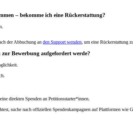
ommen
–
bekomme
ich
eine
R
ü
ckerstattung
?
n
.
ach
der
Abbuchung
an
den
Support
wenden
,
um
eine
R
ü
ckerstattung
z
n
zur
Bewerbung
aufgefordert
werde
?
ö
glichkeit
.
ch
.
eine
direkten
Spenden
an
Petitionsstarter
*
innen
.
htest
,
suche
nach
offiziellen
Spendenkampagnen
auf
Plattformen
wie
G