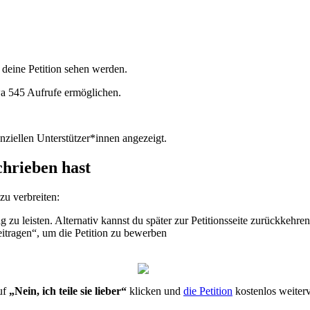
deine
Petition
sehen
werden
.
wa
545
Aufrufe
erm
ö
glichen
.
nziellen
Unterst
ü
tzer
*
innen
angezeigt
.
chrieben
hast
zu
verbreiten
:
ag
zu
leisten
.
Alternativ
kannst
du
sp
ä
ter
zur
Petitionsseite
zur
ü
ckkehren
eitragen
“
,
um
die
Petition
zu
bewerben
uf
„
Nein
,
ich
teile
sie
lieber
“
klicken
und
die
Petition
kostenlos
weiterv