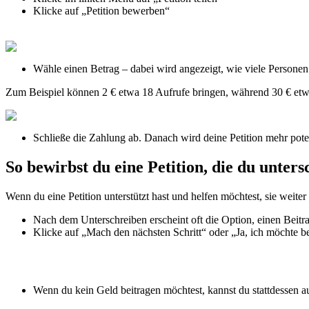
Klicke
auf
„
Petition
bewerben
“
W
ä
hle
einen
Betrag
–
dabei
wird
angezeigt
,
wie
viele
Personen
Zum
Beispiel
k
ö
nnen
2
€
etwa
18
Aufrufe
bringen
,
w
ä
hrend
30
€
et
Schlie
ß
e
die
Zahlung
ab
.
Danach
wird
deine
Petition
mehr
pote
So
bewirbst
du
eine
Petition
,
die
du
unters
Wenn
du
eine
Petition
unterst
ü
tzt
hast
und
helfen
m
ö
chtest
,
sie
weiter
Nach
dem
Unterschreiben
erscheint
oft
die
Option
,
einen
Beitr
Klicke
auf
„
Mach
den
n
ä
chsten
Schritt
“
oder
„
Ja
,
ich
m
ö
chte
b
Wenn
du
kein
Geld
beitragen
m
ö
chtest
,
kannst
du
stattdessen
a