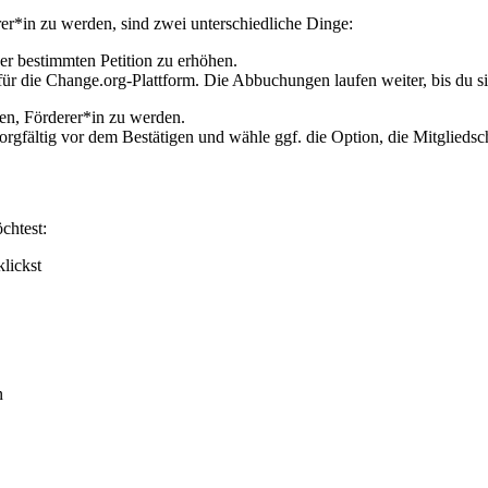
rer
*
in
zu
werden
,
sind
zwei
unterschiedliche
Dinge
:
er
bestimmten
Petition
zu
erh
ö
hen
.
f
ü
r
die
Change
.
org
-
Plattform
.
Die
Abbuchungen
laufen
weiter
,
bis
du
s
ten
,
F
ö
rderer
*
in
zu
werden
.
orgf
ä
ltig
vor
dem
Best
ä
tigen
und
w
ä
hle
ggf
.
die
Option
,
die
Mitgliedsc
ö
chtest
:
klickst
n