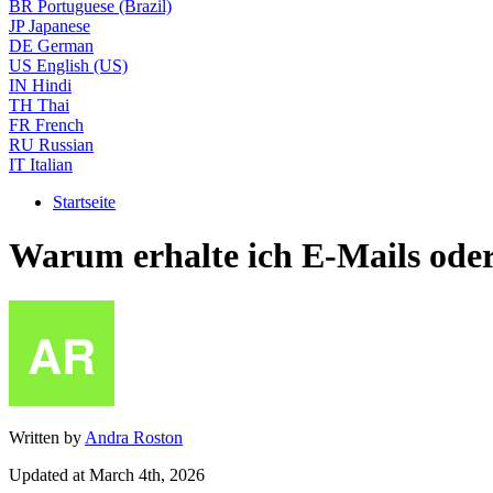
BR
Portuguese (Brazil)
JP
Japanese
DE
German
US
English (US)
IN
Hindi
TH
Thai
FR
French
RU
Russian
IT
Italian
Startseite
Warum erhalte ich E-Mails oder
Written by
Andra Roston
Updated at March 4th, 2026