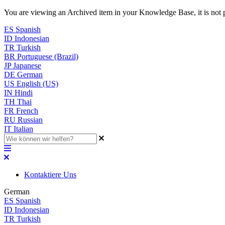
You are viewing an Archived item in your Knowledge Base, it is not p
ES
Spanish
ID
Indonesian
TR
Turkish
BR
Portuguese (Brazil)
JP
Japanese
DE
German
US
English (US)
IN
Hindi
TH
Thai
FR
French
RU
Russian
IT
Italian
Kontaktiere Uns
German
ES
Spanish
ID
Indonesian
TR
Turkish