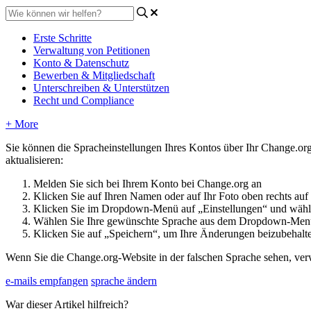
Erste Schritte
Verwaltung von Petitionen
Konto & Datenschutz
Bewerben & Mitgliedschaft
Unterschreiben & Unterstützen
Recht und Compliance
+ More
Sie
k
ö
nnen
die
Spracheinstellungen
Ihres
Kontos
ü
ber
Ihr
Change
.
or
aktualisieren
:
Melden
Sie
sich
bei
Ihrem
Konto
bei
Change
.
org
an
Klicken
Sie
auf
Ihren
Namen
oder
auf
Ihr
Foto
oben
rechts
auf
Klicken
Sie
im
Dropdown
-
Men
ü
auf
„
Einstellungen
“
und
w
ä
h
W
ä
hlen
Sie
Ihre
gew
ü
nschte
Sprache
aus
dem
Dropdown
-
Men
Klicken
Sie
auf
„
Speichern
“
,
um
Ihre
Ä
nderungen
beizubehalt
Wenn
Sie
die
Change
.
org
-
Website
in
der
falschen
Sprache
sehen
,
ver
e-mails empfangen
sprache ändern
War dieser Artikel hilfreich?