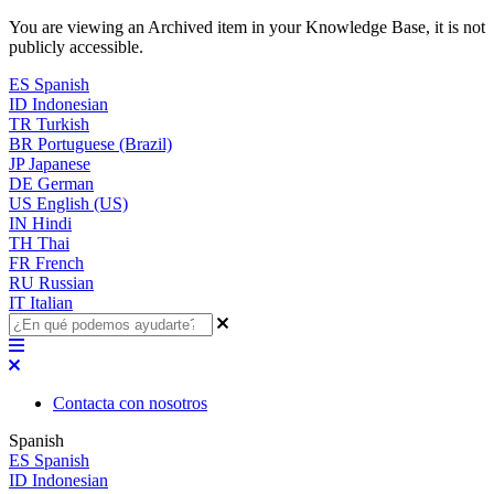
You are viewing an Archived item in your Knowledge Base, it is not
publicly accessible.
ES
Spanish
ID
Indonesian
TR
Turkish
BR
Portuguese (Brazil)
JP
Japanese
DE
German
US
English (US)
IN
Hindi
TH
Thai
FR
French
RU
Russian
IT
Italian
Contacta con nosotros
Spanish
ES
Spanish
ID
Indonesian