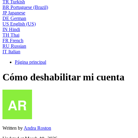
TR
Turkish
BR
Portuguese (Brazil)
JP
Japanese
DE
German
US
English (US)
IN
Hindi
TH
Thai
FR
French
RU
Russian
IT
Italian
Página principal
Cómo deshabilitar mi cuenta
Written by
Andra Roston