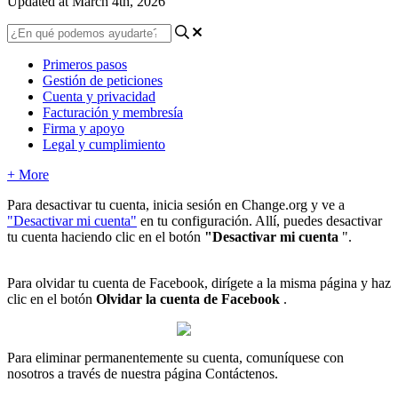
Updated at March 4th, 2026
Primeros pasos
Gestión de peticiones
Cuenta y privacidad
Facturación y membresía
Firma y apoyo
Legal y cumplimiento
+ More
Para
desactivar
tu
cuenta
,
inicia
sesi
ó
n
en
Change
.
org
y
ve
a
"
Desactivar
mi
cuenta
"
en
tu
configuraci
ó
n
.
All
í
,
puedes
desactivar
tu
cuenta
haciendo
clic
en
el
bot
ó
n
"
Desactivar
mi
cuenta
"
.
Para
olvidar
tu
cuenta
de
Facebook
,
dir
í
gete
a
la
misma
p
á
gina
y
haz
clic
en
el
bot
ó
n
Olvidar
la
cuenta
de
Facebook
.
Para
eliminar
permanentemente
su
cuenta
,
comun
í
quese
con
nosotros
a
trav
é
s
de
nuestra
p
á
gina
Cont
á
ctenos
.