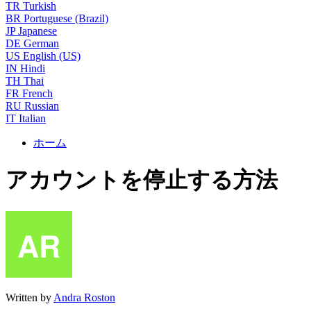
TR
Turkish
BR
Portuguese (Brazil)
JP
Japanese
DE
German
US
English (US)
IN
Hindi
TH
Thai
FR
French
RU
Russian
IT
Italian
ホーム
アカウントを停止する方法
Written by
Andra Roston