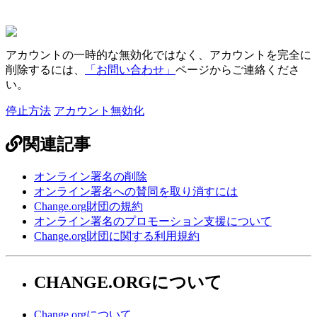
ア
カ
ウ
ン
ト
の
一
時
的
な
無
効
化
で
は
な
く
、
ア
カ
ウ
ン
ト
を
完
全
に
削
除
す
る
に
は
、
「
お
問
い
合
わ
せ
」
ペ
ー
ジ
か
ら
ご
連
絡
く
だ
さ
い
。
停止方法
アカウント無効化
関連記事
オンライン署名の削除
オンライン署名への賛同を取り消すには
Change.org財団の規約
オンライン署名のプロモーション支援について
Change.org財団に関する利用規約
CHANGE.ORGについて
Change.orgについて