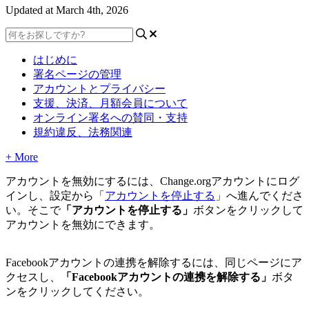
Updated at March 4th, 2026
はじめに
署名ページの管理
アカウントとプライバシー
支援、決済、月額会員について
オンライン署名への賛同・支持
規約違反、法務関連
+ More
ア
カ
ウ
ン
ト
を
無
効
に
す
る
に
は
、
Change
.
org
ア
カ
ウ
ン
ト
に
ロ
グ
イ
ン
し
、
設
定
か
ら
「
ア
カ
ウ
ン
ト
を
停
止
す
る
」
へ
進
ん
で
く
だ
さ
い
。
そ
こ
で
「
ア
カ
ウ
ン
ト
を
停
止
す
る
」
ボ
タ
ン
を
ク
リ
ッ
ク
し
て
ア
カ
ウ
ン
ト
を
無
効
に
で
き
ま
す
。
Facebook
ア
カ
ウ
ン
ト
の
連
携
を
解
除
す
る
に
は
、
同
じ
ペ
ー
ジ
に
ア
ク
セ
ス
し
、
「
Facebook
ア
カ
ウ
ン
ト
の
連
携
を
解
除
す
る
」
ボ
タ
ン
を
ク
リ
ッ
ク
し
て
く
だ
さ
い
。