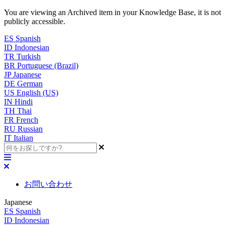
You are viewing an Archived item in your Knowledge Base, it is not
publicly accessible.
ES
Spanish
ID
Indonesian
TR
Turkish
BR
Portuguese (Brazil)
JP
Japanese
DE
German
US
English (US)
IN
Hindi
TH
Thai
FR
French
RU
Russian
IT
Italian
お問い合わせ
Japanese
ES
Spanish
ID
Indonesian