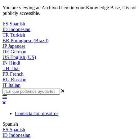
You are viewing an Archived item in your Knowledge Base, it is not
publicly accessible.
ES
Spanish
ID
Indonesian
TR
Turkish
BR
Portuguese (Brazil)
JP
Japanese
DE
German
US
English (US)
IN
Hindi
TH
Thai
FR
French
RU
Russian
IT
Italian
Contacta con nosotros
Spanish
ES
Spanish
ID
Indonesian