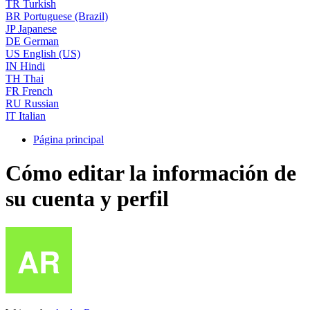
TR
Turkish
BR
Portuguese (Brazil)
JP
Japanese
DE
German
US
English (US)
IN
Hindi
TH
Thai
FR
French
RU
Russian
IT
Italian
Página principal
Cómo editar la información de
su cuenta y perfil