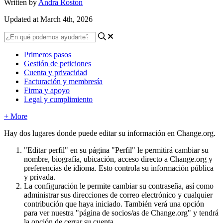
Written by
Andra Roston
Updated at March 4th, 2026
Primeros pasos
Gestión de peticiones
Cuenta y privacidad
Facturación y membresía
Firma y apoyo
Legal y cumplimiento
+ More
Hay
dos
lugares
donde
puede
editar
su
informaci
ó
n
en
Change
.
org
.
"
Editar
perfil
"
en
su
p
á
gina
"
Perfil
"
le
permitir
á
cambiar
su
nombre
,
biograf
í
a
,
ubicaci
ó
n
,
acceso
directo
a
Change
.
org
y
preferencias
de
idioma
.
Esto
controla
su
informaci
ó
n
p
ú
blica
y
privada
.
La
configuraci
ó
n
le
permite
cambiar
su
contrase
ñ
a
,
as
í
como
administrar
sus
direcciones
de
correo
electr
ó
nico
y
cualquier
contribuci
ó
n
que
haya
iniciado
.
Tambi
é
n
ver
á
una
opci
ó
n
para
ver
nuestra
"
p
á
gina
de
socios
/
as
de
Change
.
org
"
y
tendr
á
la
opci
ó
n
de
cerrar
su
cuenta
.