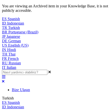
You are viewing an Archived item in your Knowledge Base, it is not
publicly accessible.
ES
Spanish
ID
Indonesian
TR
Turkish
BR
Portuguese (Brazil)
JP
Japanese
DE
German
US
English (US)
IN
Hindi
TH
Thai
FR
French
RU
Russian
IT
Italian
Bize Ulaşın
Turkish
ES
Spanish
ID
Indonesian