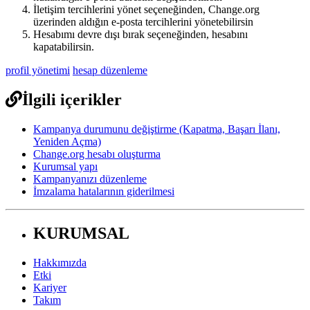
İ
leti
ş
im
tercihlerini
y
ö
net
se
ç
ene
ğ
inden
,
Change
.
org
ü
zerinden
ald
ı
ğ
ı
n
e
-
posta
tercihlerini
y
ö
netebilirsin
Hesab
ı
m
ı
devre
d
ı
ş
ı
b
ı
rak
se
ç
ene
ğ
inden
,
hesab
ı
n
ı
kapatabilirsin
.
profil yönetimi
hesap düzenleme
İlgili içerikler
Kampanya durumunu değiştirme (Kapatma, Başarı İlanı,
Yeniden Açma)
Change.org hesabı oluşturma
Kurumsal yapı
Kampanyanızı düzenleme
İmzalama hatalarının giderilmesi
KURUMSAL
Hakkımızda
Etki
Kariyer
Takım