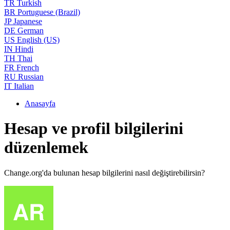
TR
Turkish
BR
Portuguese (Brazil)
JP
Japanese
DE
German
US
English (US)
IN
Hindi
TH
Thai
FR
French
RU
Russian
IT
Italian
Anasayfa
Hesap ve profil bilgilerini
düzenlemek
Change.org'da bulunan hesap bilgilerini nasıl değiştirebilirsin?