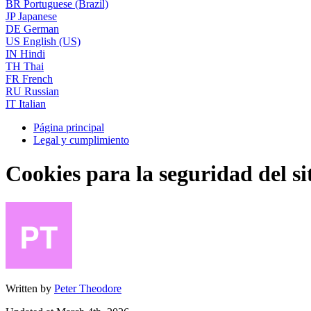
BR
Portuguese (Brazil)
JP
Japanese
DE
German
US
English (US)
IN
Hindi
TH
Thai
FR
French
RU
Russian
IT
Italian
Página principal
Legal y cumplimiento
Cookies para la seguridad del si
Written by
Peter Theodore