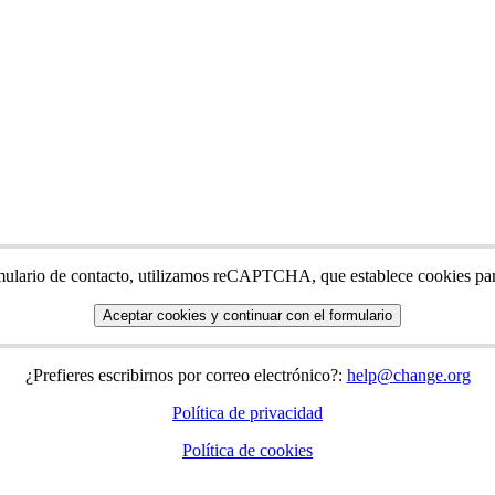
mulario
de
contacto
,
utilizamos
reCAPTCHA
,
que
establece
cookies
pa
Aceptar
cookies
y
continuar
con
el
formulario
¿
Prefieres
escribirnos
por
correo
electr
ó
nico
?
:
help
@
change
.
org
Pol
í
tica
de
privacidad
Pol
í
tica
de
cookies