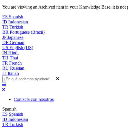
You are viewing an Archived item in your Knowledge Base, it is not p
ES
Spanish
ID
Indonesian
TR
Turkish
BR
Portuguese (Brazil)
JP
Japanese
DE
German
US
English (US)
IN
Hindi
TH
Thai
FR
French
RU
Russian
IT
Italian
Contacta con nosotros
Spanish
ES
Spanish
ID
Indonesian
TR
Turkish