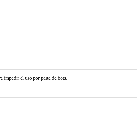
ra
impedir
el
uso
por
parte
de
bots
.