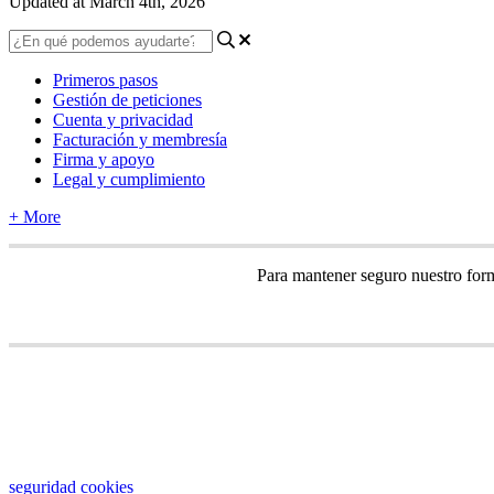
Updated at March 4th, 2026
Primeros pasos
Gestión de peticiones
Cuenta y privacidad
Facturación y membresía
Firma y apoyo
Legal y cumplimiento
+ More
Para
mantener
seguro
nuestro
for
seguridad
cookies