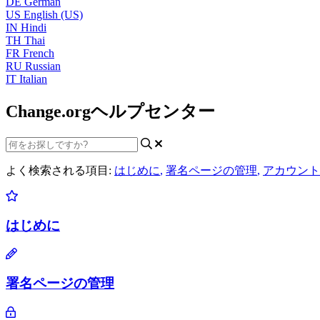
DE
German
US
English (US)
IN
Hindi
TH
Thai
FR
French
RU
Russian
IT
Italian
Change.orgヘルプセンター
よく検索される項目:
はじめに
,
署名ページの管理
,
アカウント
はじめに
署名ページの管理