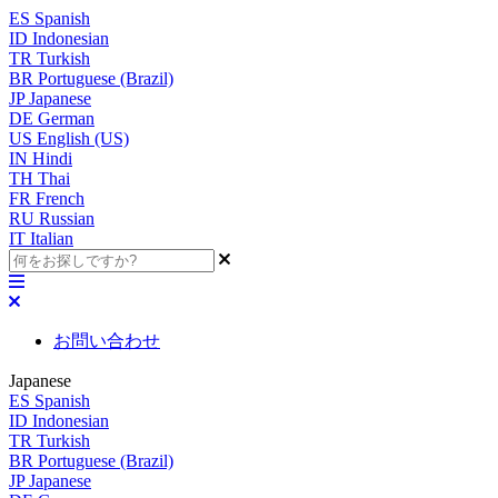
ES
Spanish
ID
Indonesian
TR
Turkish
BR
Portuguese (Brazil)
JP
Japanese
DE
German
US
English (US)
IN
Hindi
TH
Thai
FR
French
RU
Russian
IT
Italian
お問い合わせ
Japanese
ES
Spanish
ID
Indonesian
TR
Turkish
BR
Portuguese (Brazil)
JP
Japanese