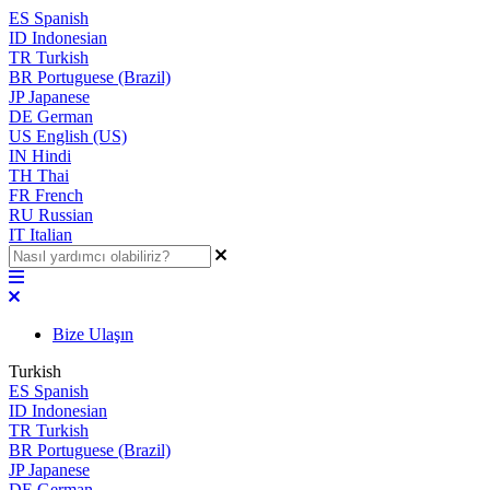
ES
Spanish
ID
Indonesian
TR
Turkish
BR
Portuguese (Brazil)
JP
Japanese
DE
German
US
English (US)
IN
Hindi
TH
Thai
FR
French
RU
Russian
IT
Italian
Bize Ulaşın
Turkish
ES
Spanish
ID
Indonesian
TR
Turkish
BR
Portuguese (Brazil)
JP
Japanese
DE
German