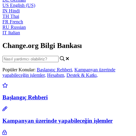
US
English (US)
IN
Hindi
TH
Thai
FR
French
RU
Russian
IT
Italian
Change.org Bilgi Bankası
Popüler Konular:
Başlangıç Rehberi
,
Kampanyan üzerinde
yapabileceğin işlemler
,
Hesabım
,
Destek & Katkı
,
Başlangıç Rehberi
Kampanyan üzerinde yapabileceğin işlemler