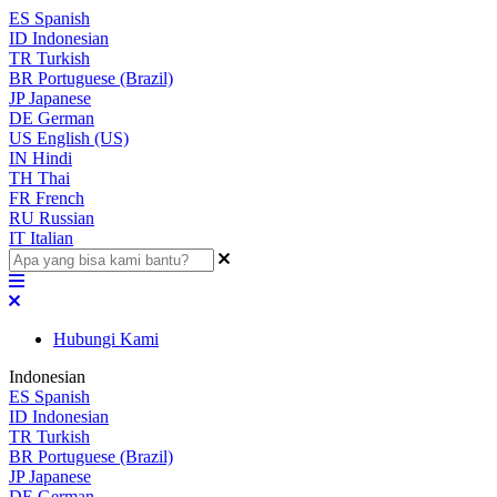
ES
Spanish
ID
Indonesian
TR
Turkish
BR
Portuguese (Brazil)
JP
Japanese
DE
German
US
English (US)
IN
Hindi
TH
Thai
FR
French
RU
Russian
IT
Italian
Hubungi Kami
Indonesian
ES
Spanish
ID
Indonesian
TR
Turkish
BR
Portuguese (Brazil)
JP
Japanese
DE
German