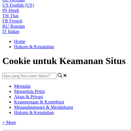
US
English (US)
IN
Hindi
TH
Thai
FR
French
RU
Russian
IT
Italian
Home
Hukum & Kepatuhan
Cookie untuk Keamanan Situs
Memulai
Mengelola Petisi
Akun & Privasi
Keanggotaan & Kontribusi
Menandatangani & Mendukung
Hukum & Kepatuhan
+ More