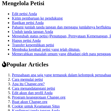
Mengelola Petisi
Edit petisi Anda
Kirim pembaruan ke pendukung
Bagikan petisi Anda
Pahami jumlah tanda tangan dan mengapa jumlahnya berfluktua
Unduh tanda tangan Anda
Mengubah status petisi (Penutupan, Pernyataan Kemenangan,
Hapus petisi Anda
Transfer kepemilikan petisi
Membuka kembali petisi yang telah ditutup.
Memecahkan masalah umum yang dihadapi oleh para penggagas
Popular Articles
Perusahaan apa saja yang termasuk dalam kelompok perusaha
Cara memulai petisi
Apa itu Change.org?
Cara menandatangani petisi
Edit akun dan profil Anda
Program keanggotaan Change.org
Buat akun Change.org
Cookie untuk Keamanan Situs
Konfirmasi tanda tangan Anda