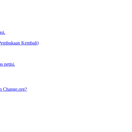
si.
 Pembukaan Kembali)
 petisi.
an Change.org?