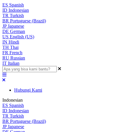
ES
Spanish
ID
Indonesian
TR
Turkish
BR
Portuguese (Brazil)
JP
Japanese
DE
German
US
English (US)
IN
Hindi
TH
Thai
FR
French
RU
Russian
IT
Italian
Hubungi Kami
Indonesian
ES
Spanish
ID
Indonesian
TR
Turkish
BR
Portuguese (Brazil)
JP
Japanese
DE
German