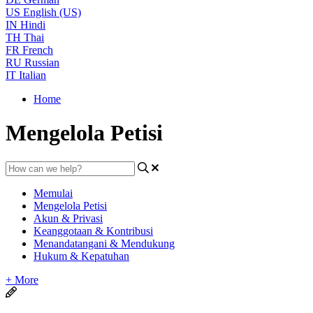
US
English (US)
IN
Hindi
TH
Thai
FR
French
RU
Russian
IT
Italian
Home
Mengelola Petisi
Memulai
Mengelola Petisi
Akun & Privasi
Keanggotaan & Kontribusi
Menandatangani & Mendukung
Hukum & Kepatuhan
+ More