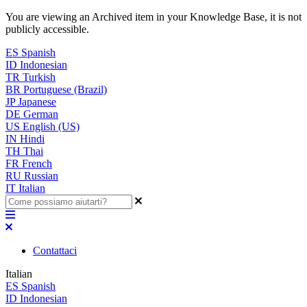
You are viewing an Archived item in your Knowledge Base, it is not
publicly accessible.
ES
Spanish
ID
Indonesian
TR
Turkish
BR
Portuguese (Brazil)
JP
Japanese
DE
German
US
English (US)
IN
Hindi
TH
Thai
FR
French
RU
Russian
IT
Italian
Contattaci
Italian
ES
Spanish
ID
Indonesian