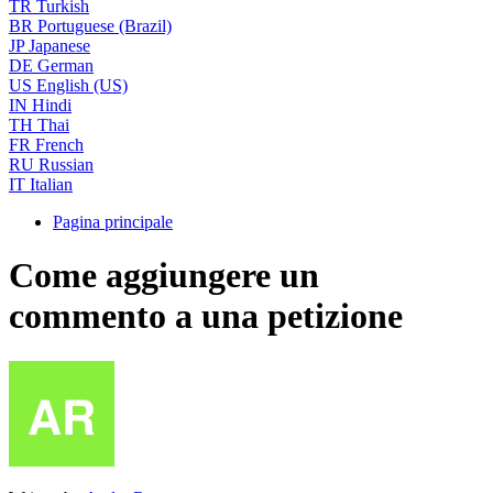
TR
Turkish
BR
Portuguese (Brazil)
JP
Japanese
DE
German
US
English (US)
IN
Hindi
TH
Thai
FR
French
RU
Russian
IT
Italian
Pagina principale
Come aggiungere un
commento a una petizione