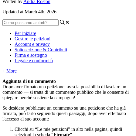
Written by
Andra Roston
Updated at March 4th, 2026
Per iniziare
Gestire le petizioni
Account e privacy
Sottoscrizione & Contributi
Firma e sostegno
Legale e conformità
+ More
Aggiunta
di
un
commento
Dopo
aver
firmato
una
petizione
,
avr
à
la
possibilit
à
di
lasciare
un
commento
—
si
tratta
di
un
commento
pubblico
che
le
consente
di
spiegare
perch
é
sostiene
la
campagna
!
Se
desidera
pubblicare
un
commento
su
una
petizione
che
ha
gi
à
firmato
,
pu
ò
farlo
seguendo
questi
passaggi
,
dopo
aver
effettuato
l
'
accesso
al
suo
account
:
Clicchi
su
“
Le
mie
petizioni
”
in
alto
nella
pagina
,
quindi
selezioni
la
scheda
“
Firmate
”
.