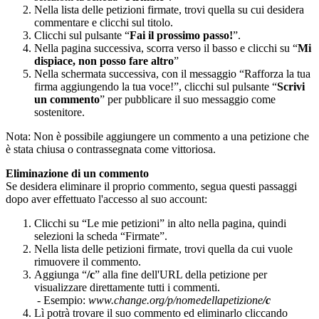
Nella
lista
delle
petizioni
firmate
,
trovi
quella
su
cui
desidera
commentare
e
clicchi
sul
titolo
.
Clicchi
sul
pulsante
“
Fai
il
prossimo
passo
!
”
.
Nella
pagina
successiva
,
scorra
verso
il
basso
e
clicchi
su
“
Mi
dispiace
,
non
posso
fare
altro
”
Nella
schermata
successiva
,
con
il
messaggio
“
Rafforza
la
tua
firma
aggiungendo
la
tua
voce
!
”
,
clicchi
sul
pulsante
“
Scrivi
un
commento
”
per
pubblicare
il
suo
messaggio
come
sostenitore
.
Nota
:
Non
è
possibile
aggiungere
un
commento
a
una
petizione
che
è
stata
chiusa
o
contrassegnata
come
vittoriosa
.
Eliminazione
di
un
commento
Se
desidera
eliminare
il
proprio
commento
,
segua
questi
passaggi
dopo
aver
effettuato
l
'
accesso
al
suo
account
:
Clicchi
su
“
Le
mie
petizioni
”
in
alto
nella
pagina
,
quindi
selezioni
la
scheda
“
Firmate
”
.
Nella
lista
delle
petizioni
firmate
,
trovi
quella
da
cui
vuole
rimuovere
il
commento
.
Aggiunga
“
/
c
”
alla
fine
dell
'
URL
della
petizione
per
visualizzare
direttamente
tutti
i
commenti
.
-
Esempio
:
www
.
change
.
org
/
p
/
nomedellapetizione
/
c
L
ì
potr
à
trovare
il
suo
commento
ed
eliminarlo
cliccando