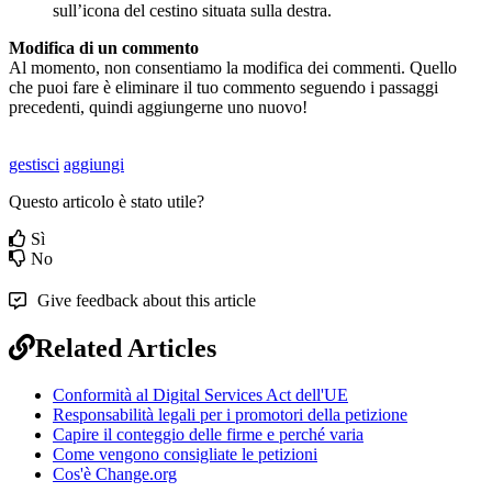
sull
’
icona
del
cestino
situata
sulla
destra
.
Modifica
di
un
commento
Al
momento
,
non
consentiamo
la
modifica
dei
commenti
.
Quello
che
puoi
fare
è
eliminare
il
tuo
commento
seguendo
i
passaggi
precedenti
,
quindi
aggiungerne
uno
nuovo
!
gestisci
aggiungi
Questo articolo è stato utile?
Sì
No
Give feedback about this article
Related Articles
Conformità al Digital Services Act dell'UE
Responsabilità legali per i promotori della petizione
Capire il conteggio delle firme e perché varia
Come vengono consigliate le petizioni
Cos'è Change.org