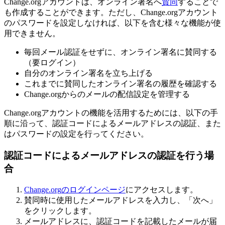
Change
.
org
ア
カ
ウ
ン
ト
は
、
オ
ン
ラ
イ
ン
署
名
へ
賛
同
す
る
こ
と
で
も
作
成
す
る
こ
と
が
で
き
ま
す
。
た
だ
し
、
Change
.
org
ア
カ
ウ
ン
ト
の
パ
ス
ワ
ー
ド
を
設
定
し
な
け
れ
ば
、
以
下
を
含
む
様
々
な
機
能
が
使
用
で
き
ま
せ
ん
。
毎
回
メ
ー
ル
認
証
を
せ
ず
に
、
オ
ン
ラ
イ
ン
署
名
に
賛
同
す
る
（
要
ロ
グ
イ
ン
）
自
分
の
オ
ン
ラ
イ
ン
署
名
を
立
ち
上
げ
る
こ
れ
ま
で
に
賛
同
し
た
オ
ン
ラ
イ
ン
署
名
の
履
歴
を
確
認
す
る
Change
.
org
か
ら
の
メ
ー
ル
の
配
信
設
定
を
管
理
す
る
Change
.
org
ア
カ
ウ
ン
ト
の
機
能
を
活
用
す
る
た
め
に
は
、
以
下
の
手
順
に
沿
っ
て
、
認
証
コ
ー
ド
に
よ
る
メ
ー
ル
ア
ド
レ
ス
の
認
証
、
ま
た
は
パ
ス
ワ
ー
ド
の
設
定
を
行
っ
て
く
だ
さ
い
。
認
証
コ
ー
ド
に
よ
る
メ
ー
ル
ア
ド
レ
ス
の
認
証
を
行
う
場
合
Change
.
org
の
ロ
グ
イ
ン
ペ
ー
ジ
に
ア
ク
セ
ス
し
ま
す
。
賛
同
時
に
使
用
し
た
メ
ー
ル
ア
ド
レ
ス
を
入
力
し
、
「
次
へ
」
を
ク
リ
ッ
ク
し
ま
す
。
メ
ー
ル
ア
ド
レ
ス
に
、
認
証
コ
ー
ド
を
記
載
し
た
メ
ー
ル
が
届