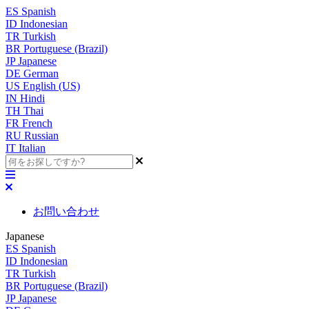
ES
Spanish
ID
Indonesian
TR
Turkish
BR
Portuguese (Brazil)
JP
Japanese
DE
German
US
English (US)
IN
Hindi
TH
Thai
FR
French
RU
Russian
IT
Italian
お問い合わせ
Japanese
ES
Spanish
ID
Indonesian
TR
Turkish
BR
Portuguese (Brazil)
JP
Japanese