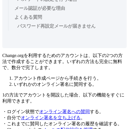
メール認証が必要な理由
よくある質問
パスワード再設定メールが届きません
Change
.
org
を
利
用
す
る
た
め
の
ア
カ
ウ
ン
ト
は
、
以
下
の
2
つ
の
方
法
で
作
成
す
る
こ
と
が
で
き
ま
す
。
い
ず
れ
の
方
法
も
完
全
に
無
料
で
、
数
分
で
完
了
し
ま
す
。
ア
カ
ウ
ン
ト
作
成
ペ
ー
ジ
か
ら
手
続
き
を
行
う
。
い
ず
れ
か
の
オ
ン
ラ
イ
ン
署
名
に
賛
同
す
る
。
1
の
方
法
で
ア
カ
ウ
ン
ト
を
開
設
し
た
場
合
、
以
下
の
機
能
を
す
ぐ
に
利
用
で
き
ま
す
。
・
ロ
グ
イ
ン
状
態
で
オ
ン
ラ
イ
ン
署
名
へ
の
賛
同
す
る
。
・
自
分
で
オ
ン
ラ
イ
ン
署
名
を
立
ち
上
げ
る
。
・
こ
れ
ま
で
に
賛
同
し
た
オ
ン
ラ
イ
ン
署
名
の
履
歴
を
確
認
す
る
。