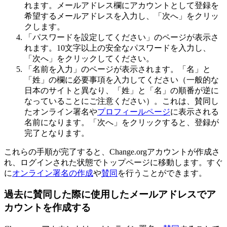
れ
ま
す
。
メ
ー
ル
ア
ド
レ
ス
欄
に
ア
カ
ウ
ン
ト
と
し
て
登
録
を
希
望
す
る
メ
ー
ル
ア
ド
レ
ス
を
入
力
し
、
「
次
へ
」
を
ク
リ
ッ
ク
し
ま
す
。
「
パ
ス
ワ
ー
ド
を
設
定
し
て
く
だ
さ
い
」
の
ペ
ー
ジ
が
表
示
さ
れ
ま
す
。
10
文
字
以
上
の
安
全
な
パ
ス
ワ
ー
ド
を
入
力
し
、
「
次
へ
」
を
ク
リ
ッ
ク
し
て
く
だ
さ
い
。
「
名
前
を
入
力
」
の
ペ
ー
ジ
が
表
示
さ
れ
ま
す
。
「
名
」
と
「
姓
」
の
欄
に
必
要
事
項
を
入
力
し
て
く
だ
さ
い
（
一
般
的
な
日
本
の
サ
イ
ト
と
異
な
り
、
「
姓
」
と
「
名
」
の
順
番
が
逆
に
な
っ
て
い
る
こ
と
に
ご
注
意
く
だ
さ
い
）
。
こ
れ
は
、
賛
同
し
た
オ
ン
ラ
イ
ン
署
名
や
プ
ロ
フ
ィ
ー
ル
ペ
ー
ジ
に
表
示
さ
れ
る
名
前
に
な
り
ま
す
。
「
次
へ
」
を
ク
リ
ッ
ク
す
る
と
、
登
録
が
完
了
と
な
り
ま
す
。
こ
れ
ら
の
手
順
が
完
了
す
る
と
、
Change
.
org
ア
カ
ウ
ン
ト
が
作
成
さ
れ
、
ロ
グ
イ
ン
さ
れ
た
状
態
で
ト
ッ
プ
ペ
ー
ジ
に
移
動
し
ま
す
。
す
ぐ
に
オ
ン
ラ
イ
ン
署
名
の
作
成
や
賛
同
を
行
う
こ
と
が
で
き
ま
す
。
過
去
に
賛
同
し
た
際
に
使
用
し
た
メ
ー
ル
ア
ド
レ
ス
で
ア
カ
ウ
ン
ト
を
作
成
す
る