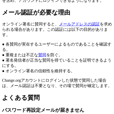
を
含
め
、
ア
カ
ウ
ン
ト
に
ロ
グ
イ
ン
で
き
る
よ
う
に
な
り
ま
す
。
メ
ー
ル
認
証
が
必
要
な
理
由
オ
ン
ラ
イ
ン
署
名
に
賛
同
す
る
と
、
メ
ー
ル
ア
ド
レ
ス
の
認
証
を
求
め
ら
れ
る
場
合
が
あ
り
ま
す
。
こ
の
認
証
に
は
以
下
の
目
的
が
あ
り
ま
す
。
●
各
賛
同
が
実
在
す
る
ユ
ー
ザ
ー
に
よ
る
も
の
で
あ
る
こ
と
を
確
認
す
る
。
●
重
複
ま
た
は
不
正
な
賛
同
を
防
ぐ
。
●
署
名
発
信
者
が
正
当
な
賛
同
を
得
て
い
る
こ
と
を
証
明
で
き
る
よ
う
に
す
る
。
●
オ
ン
ラ
イ
ン
署
名
の
信
頼
性
を
維
持
す
る
。
Change
.
org
ア
カ
ウ
ン
ト
に
ロ
グ
イ
ン
し
た
状
態
で
賛
同
し
た
場
合
は
、
メ
ー
ル
認
証
は
不
要
と
な
り
、
そ
の
場
で
賛
同
が
確
定
し
ま
す
。
よ
く
あ
る
質
問
パ
ス
ワ
ー
ド
再
設
定
メ
ー
ル
が
届
き
ま
せ
ん