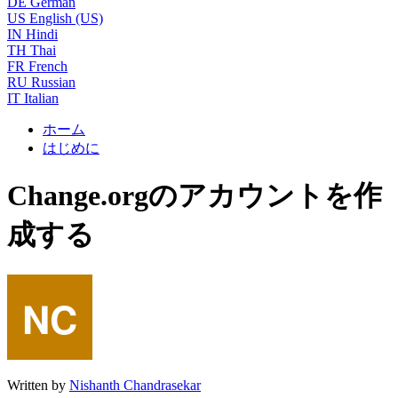
DE
German
US
English (US)
IN
Hindi
TH
Thai
FR
French
RU
Russian
IT
Italian
ホーム
はじめに
Change.orgのアカウントを作
成する
Written by
Nishanth Chandrasekar