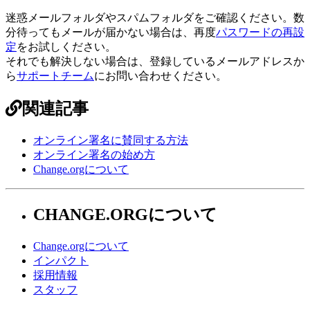
迷
惑
メ
ー
ル
フ
ォ
ル
ダ
や
ス
パ
ム
フ
ォ
ル
ダ
を
ご
確
認
く
だ
さ
い
。
数
分
待
っ
て
も
メ
ー
ル
が
届
か
な
い
場
合
は
、
再
度
パ
ス
ワ
ー
ド
の
再
設
定
を
お
試
し
く
だ
さ
い
。
そ
れ
で
も
解
決
し
な
い
場
合
は
、
登
録
し
て
い
る
メ
ー
ル
ア
ド
レ
ス
か
ら
サ
ポ
ー
ト
チ
ー
ム
に
お
問
い
合
わ
せ
く
だ
さ
い
。
関連記事
オンライン署名に賛同する方法
オンライン署名の始め方
Change.orgについて
CHANGE.ORGについて
Change.orgについて
インパクト
採用情報
スタッフ