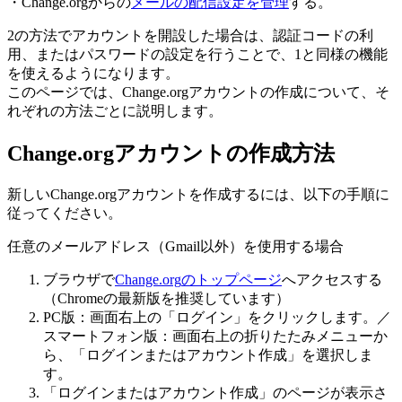
・
Change
.
org
か
ら
の
メ
ー
ル
の
配
信
設
定
を
管
理
す
る
。
2
の
方
法
で
ア
カ
ウ
ン
ト
を
開
設
し
た
場
合
は
、
認
証
コ
ー
ド
の
利
用
、
ま
た
は
パ
ス
ワ
ー
ド
の
設
定
を
行
う
こ
と
で
、
1
と
同
様
の
機
能
を
使
え
る
よ
う
に
な
り
ま
す
。
こ
の
ペ
ー
ジ
で
は
、
Change
.
org
ア
カ
ウ
ン
ト
の
作
成
に
つ
い
て
、
そ
れ
ぞ
れ
の
方
法
ご
と
に
説
明
し
ま
す
。
Change
.
org
ア
カ
ウ
ン
ト
の
作
成
方
法
新
し
い
Change
.
org
ア
カ
ウ
ン
ト
を
作
成
す
る
に
は
、
以
下
の
手
順
に
従
っ
て
く
だ
さ
い
。
任
意
の
メ
ー
ル
ア
ド
レ
ス
（
Gmail
以
外
）
を
使
用
す
る
場
合
ブ
ラ
ウ
ザ
で
Change
.
org
の
ト
ッ
プ
ペ
ー
ジ
へ
ア
ク
セ
ス
す
る
（
Chrome
の
最
新
版
を
推
奨
し
て
い
ま
す
）
PC
版
：
画
面
右
上
の
「
ロ
グ
イ
ン
」
を
ク
リ
ッ
ク
し
ま
す
。
／
ス
マ
ー
ト
フ
ォ
ン
版
：
画
面
右
上
の
折
り
た
た
み
メ
ニ
ュ
ー
か
ら
、
「
ロ
グ
イ
ン
ま
た
は
ア
カ
ウ
ン
ト
作
成
」
を
選
択
し
ま
す
。
「
ロ
グ
イ
ン
ま
た
は
ア
カ
ウ
ン
ト
作
成
」
の
ペ
ー
ジ
が
表
示
さ