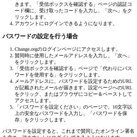
き
ま
す
。
「
受
信
ボ
ッ
ク
ス
を
確
認
す
る
」
ペ
ー
ジ
の
認
証
コ
ー
ド
欄
に
、
受
け
取
っ
た
コ
ー
ド
を
入
力
し
、
「
次
へ
」
を
ク
リ
ッ
ク
し
ま
す
。
ア
カ
ウ
ン
ト
に
ロ
グ
イ
ン
で
き
る
よ
う
に
な
り
ま
す
。
パ
ス
ワ
ー
ド
の
設
定
を
行
う
場
合
Change
.
org
の
ロ
グ
イ
ン
ペ
ー
ジ
に
ア
ク
セ
ス
し
ま
す
。
賛
同
時
に
使
用
し
た
メ
ー
ル
ア
ド
レ
ス
を
入
力
し
、
「
次
へ
」
を
ク
リ
ッ
ク
し
ま
す
。
「
受
信
ボ
ッ
ク
ス
を
確
認
す
る
」
ペ
ー
ジ
で
「
代
わ
り
に
パ
ス
ワ
ー
ド
を
使
用
す
る
」
を
ク
リ
ッ
ク
し
ま
す
。
メ
ー
ル
ア
ド
レ
ス
に
、
パ
ス
ワ
ー
ド
を
設
定
す
る
た
め
の
URL
が
記
載
さ
れ
た
メ
ー
ル
が
届
き
ま
す
。
設
定
ペ
ー
ジ
へ
の
URL
を
ク
リ
ッ
ク
、
ま
た
は
ブ
ラ
ウ
ザ
に
コ
ピ
ー
＆
ペ
ー
ス
ト
し
て
ア
ク
セ
ス
し
ま
す
。
「
パ
ス
ワ
ー
ド
を
設
定
く
だ
さ
い
」
の
ペ
ー
ジ
で
、
10
文
字
以
上
の
安
全
な
パ
ス
ワ
ー
ド
を
入
力
し
、
「
パ
ス
ワ
ー
ド
を
保
存
」
を
ク
リ
ッ
ク
し
ま
す
。
パ
ス
ワ
ー
ド
を
設
定
す
る
と
、
こ
れ
ま
で
賛
同
し
た
オ
ン
ラ
イ
ン
署
名