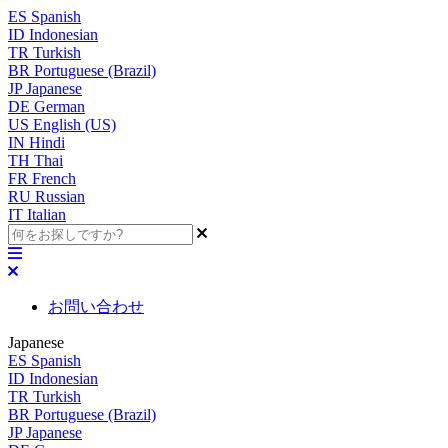
ES
Spanish
ID
Indonesian
TR
Turkish
BR
Portuguese (Brazil)
JP
Japanese
DE
German
US
English (US)
IN
Hindi
TH
Thai
FR
French
RU
Russian
IT
Italian
お問い合わせ
Japanese
ES
Spanish
ID
Indonesian
TR
Turkish
BR
Portuguese (Brazil)
JP
Japanese