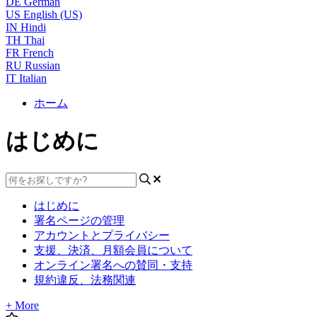
DE
German
US
English (US)
IN
Hindi
TH
Thai
FR
French
RU
Russian
IT
Italian
ホーム
はじめに
はじめに
署名ページの管理
アカウントとプライバシー
支援、決済、月額会員について
オンライン署名への賛同・支持
規約違反、法務関連
+ More