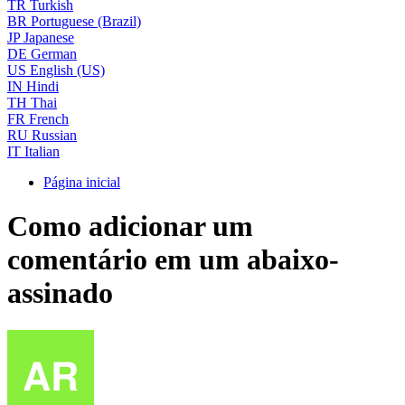
TR
Turkish
BR
Portuguese (Brazil)
JP
Japanese
DE
German
US
English (US)
IN
Hindi
TH
Thai
FR
French
RU
Russian
IT
Italian
Página inicial
Como adicionar um
comentário em um abaixo-
assinado