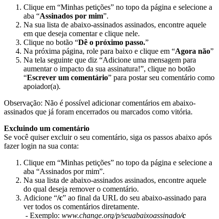
Clique
em
“
Minhas
peti
ç
õ
es
”
no
topo
da
p
á
gina
e
selecione
a
aba
“
Assinados
por
mim
”
.
Na
sua
lista
de
abaixo
-
assinados
assinados
,
encontre
aquele
em
que
deseja
comentar
e
clique
nele
.
Clique
no
bot
ã
o
“
D
ê
o
pr
ó
ximo
passo
.
”
Na
pr
ó
xima
p
á
gina
,
role
para
baixo
e
clique
em
“
Agora
n
ã
o
”
Na
tela
seguinte
que
diz
“
Adicione
uma
mensagem
para
aumentar
o
impacto
da
sua
assinatura
!
”
,
clique
no
bot
ã
o
“
Escrever
um
coment
á
rio
”
para
postar
seu
coment
á
rio
como
apoiador
(
a
)
.
Observa
ç
ã
o
:
N
ã
o
é
poss
í
vel
adicionar
coment
á
rios
em
abaixo
-
assinados
que
j
á
foram
encerrados
ou
marcados
como
vit
ó
ria
.
Excluindo
um
coment
á
rio
Se
voc
ê
quiser
excluir
o
seu
coment
á
rio
,
siga
os
passos
abaixo
ap
ó
s
fazer
login
na
sua
conta
:
Clique
em
“
Minhas
peti
ç
õ
es
”
no
topo
da
p
á
gina
e
selecione
a
aba
“
Assinados
por
mim
”
.
Na
sua
lista
de
abaixo
-
assinados
assinados
,
encontre
aquele
do
qual
deseja
remover
o
coment
á
rio
.
Adicione
“
/
c
”
ao
final
da
URL
do
seu
abaixo
-
assinado
para
ver
todos
os
coment
á
rios
diretamente
.
-
Exemplo
:
www
.
change
.
org
/
p
/
seuabaixoassinado
/
c