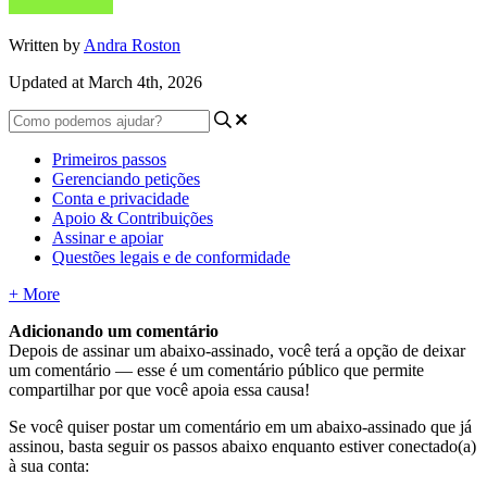
Written by
Andra Roston
Updated at March 4th, 2026
Primeiros passos
Gerenciando petições
Conta e privacidade
Apoio & Contribuições
Assinar e apoiar
Questões legais e de conformidade
+ More
Adicionando
um
coment
á
rio
Depois
de
assinar
um
abaixo
-
assinado
,
voc
ê
ter
á
a
op
ç
ã
o
de
deixar
um
coment
á
rio
—
esse
é
um
coment
á
rio
p
ú
blico
que
permite
compartilhar
por
que
voc
ê
apoia
essa
causa
!
Se
voc
ê
quiser
postar
um
coment
á
rio
em
um
abaixo
-
assinado
que
j
á
assinou
,
basta
seguir
os
passos
abaixo
enquanto
estiver
conectado
(
a
)
à
sua
conta
: