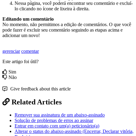
Nessa
p
á
gina
,
voc
ê
poder
á
encontrar
seu
coment
á
rio
e
exclu
í
-
lo
clicando
no
í
cone
de
lixeira
à
direita
.
Editando
um
coment
á
rio
No
momento
,
n
ã
o
permitimos
a
edi
ç
ã
o
de
coment
á
rios
.
O
que
voc
ê
pode
fazer
é
excluir
seu
coment
á
rio
seguindo
as
etapas
acima
e
adicionar
um
novo
!
gerenciar
comentar
Este artigo foi útil?
Sim
Não
Give feedback about this article
Related Articles
Remover sua assinatura de um abaixo-assinado
Solução de problemas de erros ao assinar
Entrar em contato com um(a) peticionário(a)
Alterar o status do abaixo-assinado (Encerrar, Declarar vitória,