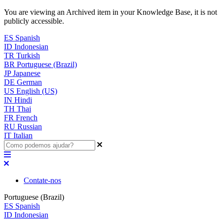
You are viewing an Archived item in your Knowledge Base, it is not
publicly accessible.
ES
Spanish
ID
Indonesian
TR
Turkish
BR
Portuguese (Brazil)
JP
Japanese
DE
German
US
English (US)
IN
Hindi
TH
Thai
FR
French
RU
Russian
IT
Italian
Contate-nos
Portuguese (Brazil)
ES
Spanish
ID
Indonesian