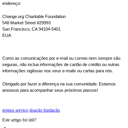
endere
ç
o
:
Change
.
org
Charitable
Foundation
548
Market
Street
#
29993
San
Francisco
,
CA
94104
-
5401
EUA
Como
as
comunica
ç
õ
es
por
e
-
mail
ou
correio
nem
sempre
s
ã
o
seguras
,
n
ã
o
inclua
informa
ç
õ
es
de
cart
ã
o
de
cr
é
dito
ou
outras
informa
ç
õ
es
sigilosas
nos
seus
e
-
mails
ou
cartas
para
n
ó
s
.
Obrigado
por
fazer
a
diferen
ç
a
na
sua
comunidade
.
Estamos
ansiosos
para
acompanhar
seus
pr
ó
ximos
passos
!
termos serviço
doação fundação
Este artigo foi útil?