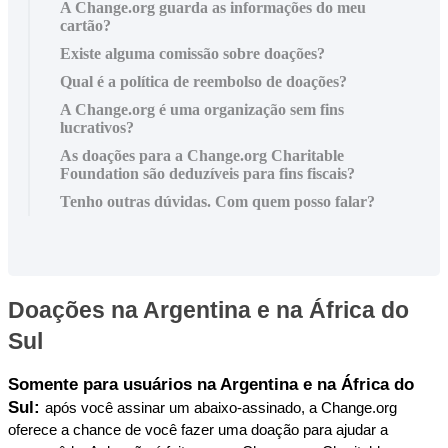
A Change.org guarda as informações do meu
cartão?
Existe alguma comissão sobre doações?
Qual é a política de reembolso de doações?
A Change.org é uma organização sem fins
lucrativos?
As doações para a Change.org Charitable
Foundation são deduzíveis para fins fiscais?
Tenho outras dúvidas. Com quem posso falar?
Doa
ç
õ
es
na
Argentina
e
na
Á
frica
do
Sul
Somente
para
usu
á
rios
na
Argentina
e
na
Á
frica
do
Sul
:
ap
ó
s
voc
ê
assinar
um
abaixo
-
assinado
,
a
Change
.
org
oferece
a
chance
de
voc
ê
fazer
uma
doa
ç
ã
o
para
ajudar
a