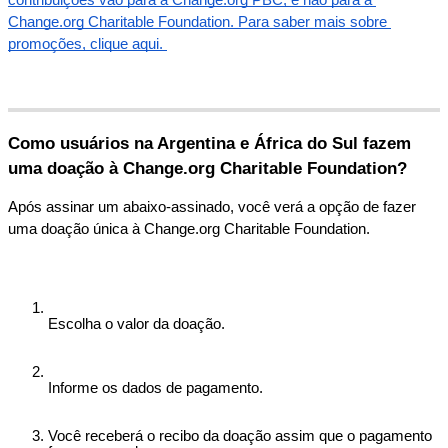
Change
.
org
Charitable
Foundation
.
Para
saber
mais
sobre
promo
ç
õ
es
,
clique
aqui
.
Como
usu
á
rios
na
Argentina
e
Á
frica
do
Sul
fazem
uma
doa
ç
ã
o
à
Change
.
org
Charitable
Foundation
?
Ap
ó
s
assinar
um
abaixo
-
assinado
,
voc
ê
ver
á
a
op
ç
ã
o
de
fazer
uma
doa
ç
ã
o
ú
nica
à
Change
.
org
Charitable
Foundation
.
Escolha
o
valor
da
doa
ç
ã
o
.
Informe
os
dados
de
pagamento
.
Voc
ê
receber
á
o
recibo
da
doa
ç
ã
o
assim
que
o
pagamento