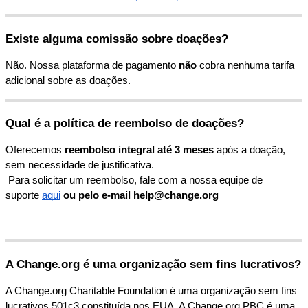
Existe
alguma
comiss
ã
o
sobre
doa
ç
õ
es
?
N
ã
o
.
Nossa
plataforma
de
pagamento
n
ã
o
cobra
nenhuma
tarifa
adicional
sobre
as
doa
ç
õ
es
.
Qual
é
a
pol
í
tica
de
reembolso
de
doa
ç
õ
es
?
Oferecemos
reembolso
integral
at
é
3
meses
ap
ó
s
a
doa
ç
ã
o
,
sem
necessidade
de
justificativa
.
Para
solicitar
um
reembolso
,
fale
com
a
nossa
equipe
de
suporte
aqui
ou
pelo
e
-
mail
help
@
change
.
org
A
Change
.
org
é
uma
organiza
ç
ã
o
sem
fins
lucrativos
?
A
Change
.
org
Charitable
Foundation
é
uma
organiza
ç
ã
o
sem
fins
lucrativos
501c3
constitu
í
da
nos
EUA
.
A
Change
.
org
PBC
é
uma