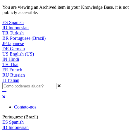
You are viewing an Archived item in your Knowledge Base, it is not
publicly accessible.
ES
Spanish
ID
Indonesian
TR
Turkish
BR
Portuguese (Brazil)
JP
Japanese
DE
German
US
English (US)
IN
Hindi
TH
Thai
FR
French
RU
Russian
IT
Italian
Contate-nos
Portuguese (Brazil)
ES
Spanish
ID
Indonesian