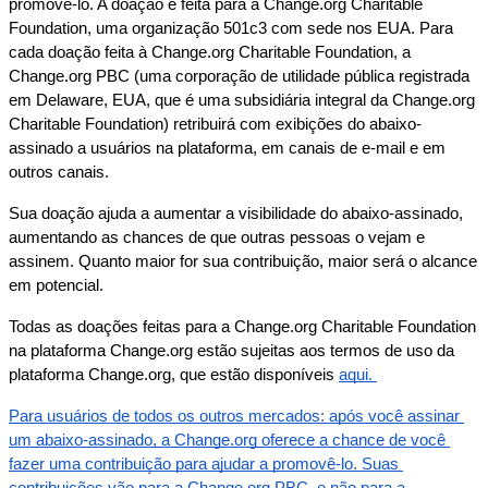
promov
ê
-
lo
.
A
doa
ç
ã
o
é
feita
para
a
Change
.
org
Charitable
Foundation
,
uma
organiza
ç
ã
o
501c3
com
sede
nos
EUA
.
Para
cada
doa
ç
ã
o
feita
à
Change
.
org
Charitable
Foundation
,
a
Change
.
org
PBC
(
uma
corpora
ç
ã
o
de
utilidade
p
ú
blica
registrada
em
Delaware
,
EUA
,
que
é
uma
subsidi
á
ria
integral
da
Change
.
org
Charitable
Foundation
)
retribuir
á
com
exibi
ç
õ
es
do
abaixo
-
assinado
a
usu
á
rios
na
plataforma
,
em
canais
de
e
-
mail
e
em
outros
canais
.
Sua
doa
ç
ã
o
ajuda
a
aumentar
a
visibilidade
do
abaixo
-
assinado
,
aumentando
as
chances
de
que
outras
pessoas
o
vejam
e
assinem
.
Quanto
maior
for
sua
contribui
ç
ã
o
,
maior
ser
á
o
alcance
em
potencial
.
Todas
as
doa
ç
õ
es
feitas
para
a
Change
.
org
Charitable
Foundation
na
plataforma
Change
.
org
est
ã
o
sujeitas
aos
termos
de
uso
da
plataforma
Change
.
org
,
que
est
ã
o
dispon
í
veis
aqui
.
Para
usu
á
rios
de
todos
os
outros
mercados
:
ap
ó
s
voc
ê
assinar
um
abaixo
-
assinado
,
a
Change
.
org
oferece
a
chance
de
voc
ê
fazer
uma
contribui
ç
ã
o
para
ajudar
a
promov
ê
-
lo
.
Suas
contribui
ç
õ
es
v
ã
o
para
a
Change
.
org
PBC
,
e
n
ã
o
para
a