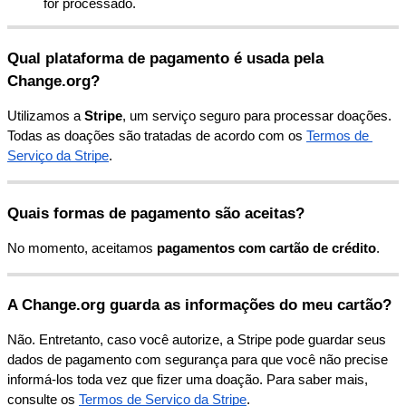
for
processado
.
Qual
plataforma
de
pagamento
é
usada
pela
Change
.
org
?
Utilizamos
a
Stripe
,
um
servi
ç
o
seguro
para
processar
doa
ç
õ
es
.
Todas
as
doa
ç
õ
es
s
ã
o
tratadas
de
acordo
com
os
Termos
de
Servi
ç
o
da
Stripe
.
Quais
formas
de
pagamento
s
ã
o
aceitas
?
No
momento
,
aceitamos
pagamentos
com
cart
ã
o
de
cr
é
dito
.
A
Change
.
org
guarda
as
informa
ç
õ
es
do
meu
cart
ã
o
?
N
ã
o
.
Entretanto
,
caso
voc
ê
autorize
,
a
Stripe
pode
guardar
seus
dados
de
pagamento
com
seguran
ç
a
para
que
voc
ê
n
ã
o
precise
inform
á
-
los
toda
vez
que
fizer
uma
doa
ç
ã
o
.
Para
saber
mais
,
consulte
os
Termos
de
Servi
ç
o
da
Stripe
.