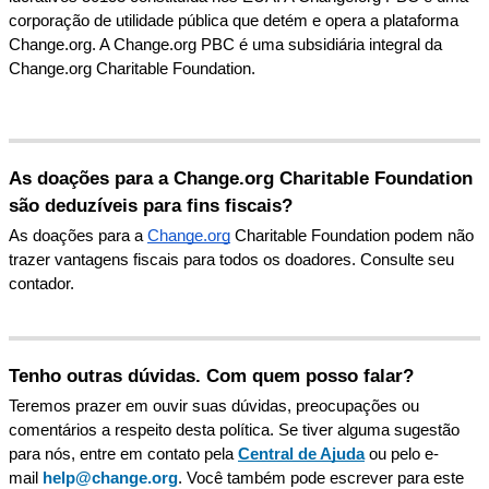
corpora
ç
ã
o
de
utilidade
p
ú
blica
que
det
é
m
e
opera
a
plataforma
Change
.
org
.
A
Change
.
org
PBC
é
uma
subsidi
á
ria
integral
da
Change
.
org
Charitable
Foundation
.
As
doa
ç
õ
es
para
a
Change
.
org
Charitable
Foundation
s
ã
o
deduz
í
veis
para
fins
fiscais
?
As
doa
ç
õ
es
para
a
Change
.
org
Charitable
Foundation
podem
n
ã
o
trazer
vantagens
fiscais
para
todos
os
doadores
.
Consulte
seu
contador
.
Tenho
outras
d
ú
vidas
.
Com
quem
posso
falar
?
Teremos
prazer
em
ouvir
suas
d
ú
vidas
,
preocupa
ç
õ
es
ou
coment
á
rios
a
respeito
desta
pol
í
tica
.
Se
tiver
alguma
sugest
ã
o
para
n
ó
s
,
entre
em
contato
pela
Central
de
Ajuda
ou
pelo
e
-
mail
help
@
change
.
org
.
Voc
ê
tamb
é
m
pode
escrever
para
este