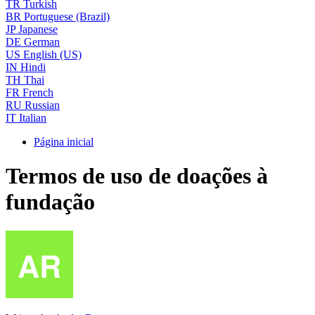
TR
Turkish
BR
Portuguese (Brazil)
JP
Japanese
DE
German
US
English (US)
IN
Hindi
TH
Thai
FR
French
RU
Russian
IT
Italian
Página inicial
Termos de uso de doações à
fundação