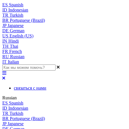
ES
Spanish
ID
Indonesian
TR
Turkish
BR
Portuguese (Brazil)
JP
Japanese
DE
German
US
English (US)
IN
Hindi
TH
Thai
FR
French
RU
Russian
IT
Italian
связаться с нами
Russian
ES
Spanish
ID
Indonesian
TR
Turkish
BR
Portuguese (Brazil)
JP
Japanese
DE
German