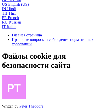
US
English (US)
IN
Hindi
TH
Thai
FR
French
RU
Russian
IT
Italian
Главная страница
Правовые вопросы и соблюдение нормативных
требований
Файлы cookie для
безопасности сайта
Written by
Peter Theodore