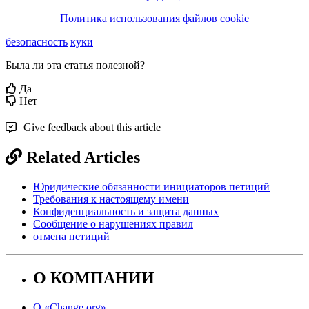
П
о
л
и
т
и
к
а
и
с
п
о
л
ь
з
о
в
а
н
и
я
ф
а
й
л
о
в
cookie
безопасность
куки
Была ли эта статья полезной?
Да
Нет
Give feedback about this article
Related Articles
Юридические обязанности инициаторов петиций
Требования к настоящему имени
Конфиденциальность и защита данных
Сообщение о нарушениях правил
отмена петиций
О КОМПАНИИ
О «Change.org»