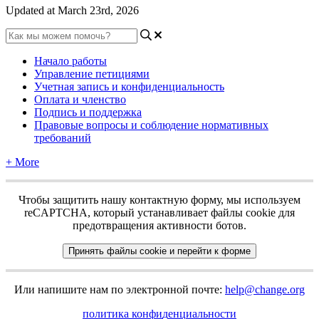
Updated at March 23rd, 2026
Начало работы
Управление петициями
Учетная запись и конфиденциальность
Оплата и членство
Подпись и поддержка
Правовые вопросы и соблюдение нормативных
требований
+ More
Ч
т
о
б
ы
з
а
щ
и
т
и
т
ь
н
а
ш
у
к
о
н
т
а
к
т
н
у
ю
ф
о
р
м
у
,
м
ы
и
с
п
о
л
ь
з
у
е
м
reCAPTCHA
,
к
о
т
о
р
ы
й
у
с
т
а
н
а
в
л
и
в
а
е
т
ф
а
й
л
ы
cookie
д
л
я
п
р
е
д
о
т
в
р
а
щ
е
н
и
я
а
к
т
и
в
н
о
с
т
и
б
о
т
о
в
.
П
р
и
н
я
т
ь
ф
а
й
л
ы
cookie
и
п
е
р
е
й
т
и
к
ф
о
р
м
е
И
л
и
н
а
п
и
ш
и
т
е
н
а
м
п
о
э
л
е
к
т
р
о
н
н
о
й
п
о
ч
т
е
:
help
@
change
.
org
п
о
л
и
т
и
к
а
к
о
н
ф
и
д
е
н
ц
и
а
л
ь
н
о
с
т
и