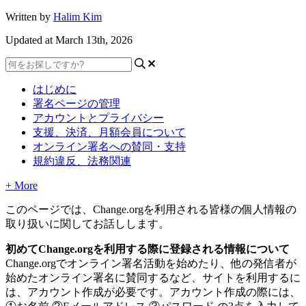
Written by
Halim Kim
Updated at March 13th, 2026
はじめに
署名ページの管理
アカウントとプライバシー
支援、決済、月額会員について
オンライン署名への賛同・支持
規約違反、法務関連
+ More
こ
の
ペ
ー
ジ
で
は
、
Change
.
org
を
利
用
さ
れ
る
皆
様
の
個
人
情
報
の
取
り
扱
い
に
関
し
て
お
話
し
し
ま
す
。
初
め
て
Change
.
org
を
利
用
す
る
際
に
登
録
さ
れ
る
情
報
に
つ
い
て
Change
.
org
で
オ
ン
ラ
イ
ン
署
名
活
動
を
始
め
た
り
、
他
の
発
信
者
が
始
め
た
オ
ン
ラ
イ
ン
署
名
に
賛
同
す
る
な
ど
、
サ
イ
ト
を
利
用
す
る
に
は
、
ア
カ
ウ
ン
ト
作
成
が
必
要
で
す
。
ア
カ
ウ
ン
ト
作
成
の
際
に
は
、