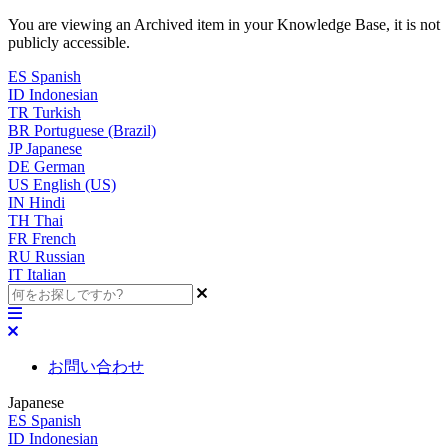
You are viewing an Archived item in your Knowledge Base, it is not
publicly accessible.
ES
Spanish
ID
Indonesian
TR
Turkish
BR
Portuguese (Brazil)
JP
Japanese
DE
German
US
English (US)
IN
Hindi
TH
Thai
FR
French
RU
Russian
IT
Italian
お問い合わせ
Japanese
ES
Spanish
ID
Indonesian