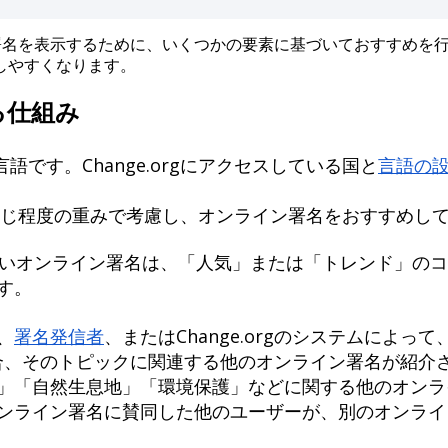
署
名
を
表
示
す
る
た
め
に
、
い
く
つ
か
の
要
素
に
基
づ
い
て
お
す
す
め
を
し
や
す
く
な
り
ま
す
。
る
仕
組
み
言
語
で
す
。
Change
.
org
に
ア
ク
セ
ス
し
て
い
る
国
と
言
語
の
じ
程
度
の
重
み
で
考
慮
し
、
オ
ン
ラ
イ
ン
署
名
を
お
す
す
め
し
い
オ
ン
ラ
イ
ン
署
名
は
、
「
人
気
」
ま
た
は
「
ト
レ
ン
ド
」
の
コ
す
。
、
署
名
発
信
者
、
ま
た
は
Change
.
org
の
シ
ス
テ
ム
に
よ
っ
て
合
、
そ
の
ト
ピ
ッ
ク
に
関
連
す
る
他
の
オ
ン
ラ
イ
ン
署
名
が
紹
介
」
「
自
然
生
息
地
」
「
環
境
保
護
」
な
ど
に
関
す
る
他
の
オ
ン
ラ
ン
ラ
イ
ン
署
名
に
賛
同
し
た
他
の
ユ
ー
ザ
ー
が
、
別
の
オ
ン
ラ
イ