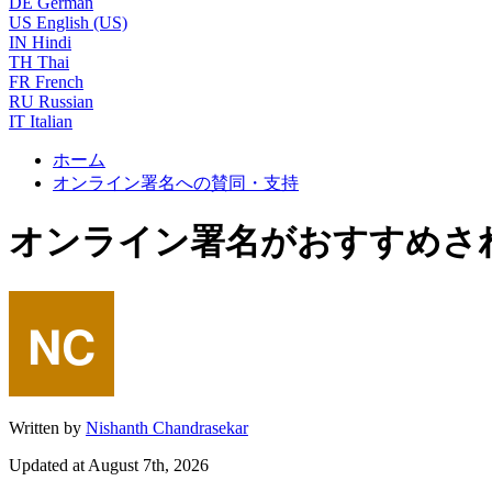
DE
German
US
English (US)
IN
Hindi
TH
Thai
FR
French
RU
Russian
IT
Italian
ホーム
オンライン署名への賛同・支持
オンライン署名がおすすめさ
Written by
Nishanth Chandrasekar
Updated at August 7th, 2026