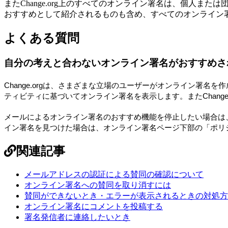
ま
た
Change
.
org
上
の
す
べ
て
の
オ
ン
ラ
イ
ン
署
名
は
、
個
人
ま
た
は
お
す
す
め
と
し
て
紹
介
さ
れ
る
も
の
も
含
め
、
す
べ
て
の
オ
ン
ラ
イ
ン
よ
く
あ
る
質
問
自
分
の
考
え
と
合
わ
な
い
オ
ン
ラ
イ
ン
署
名
が
お
す
す
め
さ
Change
.
org
は
、
さ
ま
ざ
ま
な
立
場
の
ユ
ー
ザ
ー
が
オ
ン
ラ
イ
ン
署
名
を
作
テ
ィ
ビ
テ
ィ
に
基
づ
い
て
オ
ン
ラ
イ
ン
署
名
を
表
示
し
ま
す
。
ま
た
Chang
メ
ー
ル
に
よ
る
オ
ン
ラ
イ
ン
署
名
の
お
す
す
め
機
能
を
停
止
し
た
い
場
合
は
イ
ン
署
名
を
見
つ
け
た
場
合
は
、
オ
ン
ラ
イ
ン
署
名
ペ
ー
ジ
下
部
の
「
ポ
リ
関連記事
メールアドレスの認証による賛同の確認について
オンライン署名への賛同を取り消すには
賛同ができないとき・エラーが表示されるときの対処方
オンライン署名にコメントを投稿する
署名発信者に連絡したいとき