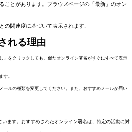
る
こ
と
が
あ
り
ま
す
。
ブ
ラ
ウ
ズ
ペ
ー
ジ
の
「
最
新
」
の
オ
ン
と
の
関
連
度
に
基
づ
い
て
表
示
さ
れ
ま
す
。
さ
れ
る
理
由
し
」
を
ク
リ
ッ
ク
し
て
も
、
似
た
オ
ン
ラ
イ
ン
署
名
が
す
ぐ
に
す
べ
て
表
示
ま
す
。
メ
ー
ル
の
種
類
を
変
更
し
て
く
だ
さ
い
。
ま
た
、
お
す
す
め
メ
ー
ル
が
届
い
て
い
ま
す
。
お
す
す
め
さ
れ
た
オ
ン
ラ
イ
ン
署
名
は
、
特
定
の
活
動
に
対