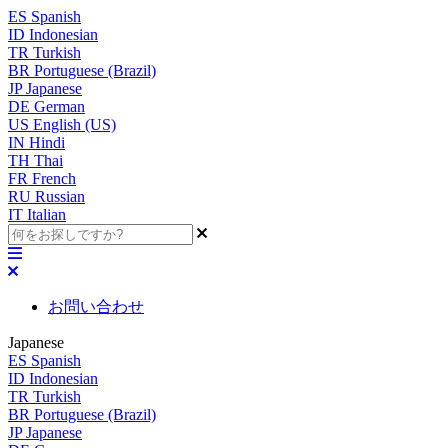
ES
Spanish
ID
Indonesian
TR
Turkish
BR
Portuguese (Brazil)
JP
Japanese
DE
German
US
English (US)
IN
Hindi
TH
Thai
FR
French
RU
Russian
IT
Italian
お問い合わせ
Japanese
ES
Spanish
ID
Indonesian
TR
Turkish
BR
Portuguese (Brazil)
JP
Japanese