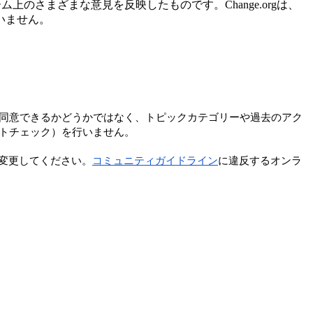
ー
ム
上
の
さ
ま
ざ
ま
な
意
見
を
反
映
し
た
も
の
で
す
。
Change
.
org
は
、
い
ま
せ
ん
。
同
意
で
き
る
か
ど
う
か
で
は
な
く
、
ト
ピ
ッ
ク
カ
テ
ゴ
リ
ー
や
過
去
の
ア
ク
ト
チ
ェ
ッ
ク
）
を
行
い
ま
せ
ん
。
変
更
し
て
く
だ
さ
い
。
コ
ミ
ュ
ニ
テ
ィ
ガ
イ
ド
ラ
イ
ン
に
違
反
す
る
オ
ン
ラ