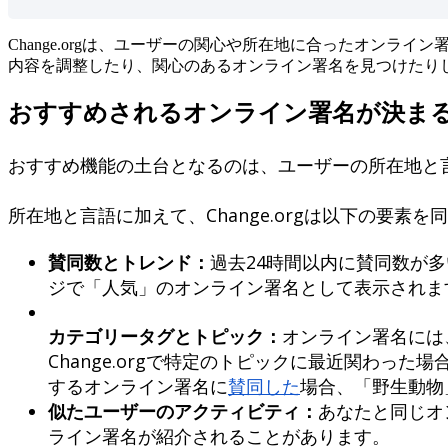
Change
.
org
は
、
ユ
ー
ザ
ー
の
関
心
や
所
在
地
に
合
っ
た
オ
ン
ラ
イ
ン
内
容
を
調
整
し
た
り
、
関
心
の
あ
る
オ
ン
ラ
イ
ン
署
名
を
見
つ
け
た
り
お
す
す
め
さ
れ
る
オ
ン
ラ
イ
ン
署
名
が
決
ま
お
す
す
め
機
能
の
土
台
と
な
る
の
は
、
ユ
ー
ザ
ー
の
所
在
地
と
所
在
地
と
言
語
に
加
え
て
、
Change
.
org
は
以
下
の
要
素
を
同
賛
同
数
と
ト
レ
ン
ド
：
過
去
24
時
間
以
内
に
賛
同
数
が
多
ジ
で
「
人
気
」
の
オ
ン
ラ
イ
ン
署
名
と
し
て
表
示
さ
れ
ま
カ
テ
ゴ
リ
ー
タ
グ
と
ト
ピ
ッ
ク
：
オ
ン
ラ
イ
ン
署
名
に
は
Change
.
org
で
特
定
の
ト
ピ
ッ
ク
に
最
近
関
わ
っ
た
場
す
る
オ
ン
ラ
イ
ン
署
名
に
賛
同
し
た
場
合
、
「
野
生
動
物
似
た
ユ
ー
ザ
ー
の
ア
ク
テ
ィ
ビ
テ
ィ
：
あ
な
た
と
同
じ
オ
ラ
イ
ン
署
名
が
紹
介
さ
れ
る
こ
と
が
あ
り
ま
す
。