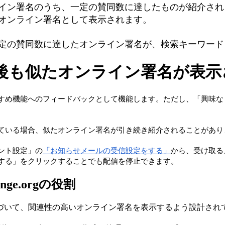
イ
ン
署
名
の
う
ち
、
一
定
の
賛
同
数
に
達
し
た
も
の
が
紹
介
さ
れ
オ
ン
ラ
イ
ン
署
名
と
し
て
表
示
さ
れ
ま
す
。
定
の
賛
同
数
に
達
し
た
オ
ン
ラ
イ
ン
署
名
が
、
検
索
キ
ー
ワ
ー
ド
後
も
似
た
オ
ン
ラ
イ
ン
署
名
が
表
示
す
め
機
能
へ
の
フ
ィ
ー
ド
バ
ッ
ク
と
し
て
機
能
し
ま
す
。
た
だ
し
、
「
興
味
な
て
い
る
場
合
、
似
た
オ
ン
ラ
イ
ン
署
名
が
引
き
続
き
紹
介
さ
れ
る
こ
と
が
あ
り
ン
ト
設
定
」
の
「
お
知
ら
せ
メ
ー
ル
の
受
信
設
定
を
す
る
」
か
ら
、
受
け
取
る
す
る
」
を
ク
リ
ッ
ク
す
る
こ
と
で
も
配
信
を
停
止
で
き
ま
す
。
nge
.
org
の
役
割
づ
い
て
、
関
連
性
の
高
い
オ
ン
ラ
イ
ン
署
名
を
表
示
す
る
よ
う
設
計
さ
れ
。