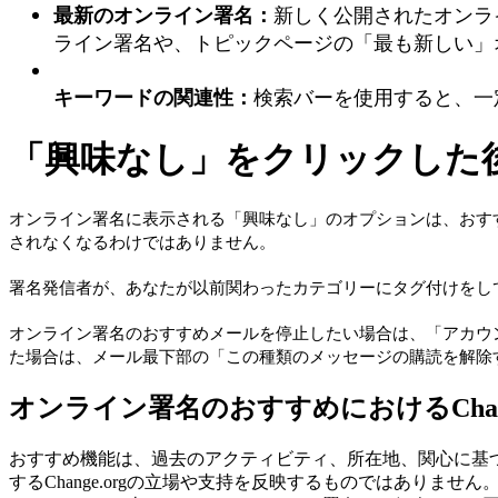
最
新
の
オ
ン
ラ
イ
ン
署
名
：
新
し
く
公
開
さ
れ
た
オ
ン
ラ
ラ
イ
ン
署
名
や
、
ト
ピ
ッ
ク
ペ
ー
ジ
の
「
最
も
新
し
い
」
キ
ー
ワ
ー
ド
の
関
連
性
：
検
索
バ
ー
を
使
用
す
る
と
、
一
「
興
味
な
し
」
を
ク
リ
ッ
ク
し
た
オ
ン
ラ
イ
ン
署
名
に
表
示
さ
れ
る
「
興
味
な
し
」
の
オ
プ
シ
ョ
ン
は
、
お
す
さ
れ
な
く
な
る
わ
け
で
は
あ
り
ま
せ
ん
。
署
名
発
信
者
が
、
あ
な
た
が
以
前
関
わ
っ
た
カ
テ
ゴ
リ
ー
に
タ
グ
付
け
を
し
オ
ン
ラ
イ
ン
署
名
の
お
す
す
め
メ
ー
ル
を
停
止
し
た
い
場
合
は
、
「
ア
カ
ウ
た
場
合
は
、
メ
ー
ル
最
下
部
の
「
こ
の
種
類
の
メ
ッ
セ
ー
ジ
の
購
読
を
解
除
オ
ン
ラ
イ
ン
署
名
の
お
す
す
め
に
お
け
る
Cha
お
す
す
め
機
能
は
、
過
去
の
ア
ク
テ
ィ
ビ
テ
ィ
、
所
在
地
、
関
心
に
基
す
る
Change
.
org
の
立
場
や
支
持
を
反
映
す
る
も
の
で
は
あ
り
ま
せ
ん