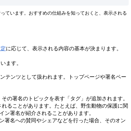
行
っ
て
い
ま
す
。
お
す
す
め
の
仕
組
み
を
知
っ
て
お
く
と
、
表
示
さ
れ
る
設
定
に
応
じ
て
、
表
示
さ
れ
る
内
容
の
基
本
が
決
ま
り
ま
す
。
て
い
ま
す
。
ン
テ
ン
ツ
と
し
て
扱
わ
れ
ま
す
。
ト
ッ
プ
ペ
ー
ジ
や
署
名
ペ
ー
、
そ
の
署
名
の
ト
ピ
ッ
ク
を
表
す
「
タ
グ
」
が
追
加
さ
れ
ま
す
。
さ
れ
る
こ
と
が
あ
り
ま
す
。
た
と
え
ば
、
野
生
動
物
の
保
護
に
関
イ
ン
署
名
が
紹
介
さ
れ
る
こ
と
が
あ
り
ま
す
。
ン
署
名
へ
の
賛
同
や
シ
ェ
ア
な
ど
を
行
っ
た
場
合
、
そ
の
オ
ン