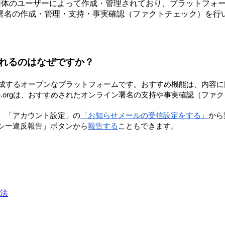
団
体
の
ユ
ー
ザ
ー
に
よ
っ
て
作
成
・
管
理
さ
れ
て
お
り
、
プ
ラ
ッ
ト
フ
ォ
署
名
の
作
成
・
管
理
・
支
持
・
事
実
確
認
（
フ
ァ
ク
ト
チ
ェ
ッ
ク
）
を
行
れ
る
の
は
な
ぜ
で
す
か
？
成
す
る
オ
ー
プ
ン
な
プ
ラ
ッ
ト
フ
ォ
ー
ム
で
す
。
お
す
す
め
機
能
は
、
内
容
に
e
.
org
は
、
お
す
す
め
さ
れ
た
オ
ン
ラ
イ
ン
署
名
の
支
持
や
事
実
確
認
（
フ
ァ
ク
、
「
ア
カ
ウ
ン
ト
設
定
」
の
「
お
知
ら
せ
メ
ー
ル
の
受
信
設
定
を
す
る
」
か
ら
シ
ー
違
反
報
告
」
ボ
タ
ン
か
ら
報
告
す
る
こ
と
も
で
き
ま
す
。
法