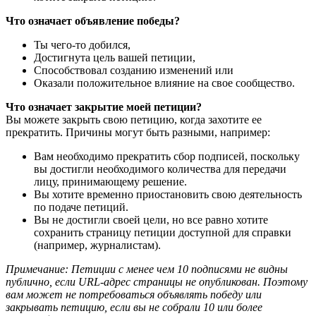
Ч
т
о
о
з
н
а
ч
а
е
т
о
б
ъ
я
в
л
е
н
и
е
п
о
б
е
д
ы
?
Т
ы
ч
е
г
о
-
т
о
д
о
б
и
л
с
я
,
Д
о
с
т
и
г
н
у
т
а
ц
е
л
ь
в
а
ш
е
й
п
е
т
и
ц
и
и
,
С
п
о
с
о
б
с
т
в
о
в
а
л
с
о
з
д
а
н
и
ю
и
з
м
е
н
е
н
и
й
и
л
и
О
к
а
з
а
л
и
п
о
л
о
ж
и
т
е
л
ь
н
о
е
в
л
и
я
н
и
е
н
а
с
в
о
е
с
о
о
б
щ
е
с
т
в
о
.
Ч
т
о
о
з
н
а
ч
а
е
т
з
а
к
р
ы
т
и
е
м
о
е
й
п
е
т
и
ц
и
и
?
В
ы
м
о
ж
е
т
е
з
а
к
р
ы
т
ь
с
в
о
ю
п
е
т
и
ц
и
ю
,
к
о
г
д
а
з
а
х
о
т
и
т
е
е
е
п
р
е
к
р
а
т
и
т
ь
.
П
р
и
ч
и
н
ы
м
о
г
у
т
б
ы
т
ь
р
а
з
н
ы
м
и
,
н
а
п
р
и
м
е
р
:
В
а
м
н
е
о
б
х
о
д
и
м
о
п
р
е
к
р
а
т
и
т
ь
с
б
о
р
п
о
д
п
и
с
е
й
,
п
о
с
к
о
л
ь
к
у
в
ы
д
о
с
т
и
г
л
и
н
е
о
б
х
о
д
и
м
о
г
о
к
о
л
и
ч
е
с
т
в
а
д
л
я
п
е
р
е
д
а
ч
и
л
и
ц
у
,
п
р
и
н
и
м
а
ю
щ
е
м
у
р
е
ш
е
н
и
е
.
В
ы
х
о
т
и
т
е
в
р
е
м
е
н
н
о
п
р
и
о
с
т
а
н
о
в
и
т
ь
с
в
о
ю
д
е
я
т
е
л
ь
н
о
с
т
ь
п
о
п
о
д
а
ч
е
п
е
т
и
ц
и
й
.
В
ы
н
е
д
о
с
т
и
г
л
и
с
в
о
е
й
ц
е
л
и
,
н
о
в
с
е
р
а
в
н
о
х
о
т
и
т
е
с
о
х
р
а
н
и
т
ь
с
т
р
а
н
и
ц
у
п
е
т
и
ц
и
и
д
о
с
т
у
п
н
о
й
д
л
я
с
п
р
а
в
к
и
(
н
а
п
р
и
м
е
р
,
ж
у
р
н
а
л
и
с
т
а
м
)
.
П
р
и
м
е
ч
а
н
и
е
:
П
е
т
и
ц
и
и
с
м
е
н
е
е
ч
е
м
10
п
о
д
п
и
с
я
м
и
н
е
в
и
д
н
ы
п
у
б
л
и
ч
н
о
,
е
с
л
и
URL
-
а
д
р
е
с
с
т
р
а
н
и
ц
ы
н
е
о
п
у
б
л
и
к
о
в
а
н
.
П
о
э
т
о
м
у
в
а
м
м
о
ж
е
т
н
е
п
о
т
р
е
б
о
в
а
т
ь
с
я
о
б
ъ
я
в
л
я
т
ь
п
о
б
е
д
у
и
л
и
з
а
к
р
ы
в
а
т
ь
п
е
т
и
ц
и
ю
,
е
с
л
и
в
ы
н
е
с
о
б
р
а
л
и
10
и
л
и
б
о
л
е
е