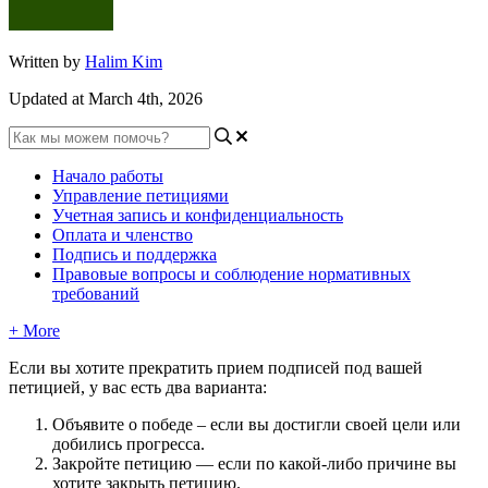
Written by
Halim Kim
Updated at March 4th, 2026
Начало работы
Управление петициями
Учетная запись и конфиденциальность
Оплата и членство
Подпись и поддержка
Правовые вопросы и соблюдение нормативных
требований
+ More
Е
с
л
и
в
ы
х
о
т
и
т
е
п
р
е
к
р
а
т
и
т
ь
п
р
и
е
м
п
о
д
п
и
с
е
й
п
о
д
в
а
ш
е
й
п
е
т
и
ц
и
е
й
,
у
в
а
с
е
с
т
ь
д
в
а
в
а
р
и
а
н
т
а
:
О
б
ъ
я
в
и
т
е
о
п
о
б
е
д
е
–
е
с
л
и
в
ы
д
о
с
т
и
г
л
и
с
в
о
е
й
ц
е
л
и
и
л
и
д
о
б
и
л
и
с
ь
п
р
о
г
р
е
с
с
а
.
З
а
к
р
о
й
т
е
п
е
т
и
ц
и
ю
—
е
с
л
и
п
о
к
а
к
о
й
-
л
и
б
о
п
р
и
ч
и
н
е
в
ы
х
о
т
и
т
е
з
а
к
р
ы
т
ь
п
е
т
и
ц
и
ю
.