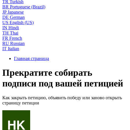
TR
Turkish
BR
Portuguese (Brazil)
JP
Japanese
DE
German
US
English (US)
IN
Hindi
TH
Thai
FR
French
RU
Russian
IT
Italian
Главная страница
Прекратите собирать
подписи под вашей петицией
Как закрыть петицию, объявить победу или заново открыть
страницу петиции