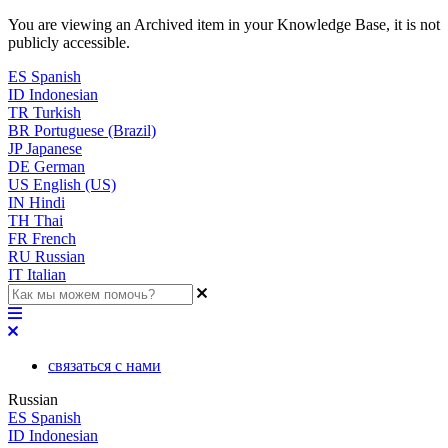
You are viewing an Archived item in your Knowledge Base, it is not
publicly accessible.
ES
Spanish
ID
Indonesian
TR
Turkish
BR
Portuguese (Brazil)
JP
Japanese
DE
German
US
English (US)
IN
Hindi
TH
Thai
FR
French
RU
Russian
IT
Italian
связаться с нами
Russian
ES
Spanish
ID
Indonesian