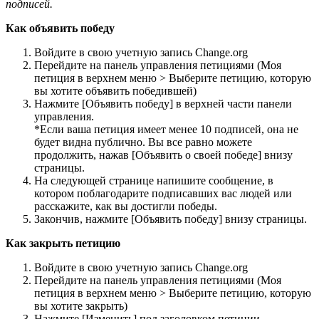
п
о
д
п
и
с
е
й
.
К
а
к
о
б
ъ
я
в
и
т
ь
п
о
б
е
д
у
В
о
й
д
и
т
е
в
с
в
о
ю
у
ч
е
т
н
у
ю
з
а
п
и
с
ь
Change
.
org
П
е
р
е
й
д
и
т
е
н
а
п
а
н
е
л
ь
у
п
р
а
в
л
е
н
и
я
п
е
т
и
ц
и
я
м
и
(
М
о
я
п
е
т
и
ц
и
я
в
в
е
р
х
н
е
м
м
е
н
ю
>
В
ы
б
е
р
и
т
е
п
е
т
и
ц
и
ю
,
к
о
т
о
р
у
ю
в
ы
х
о
т
и
т
е
о
б
ъ
я
в
и
т
ь
п
о
б
е
д
и
в
ш
е
й
)
Н
а
ж
м
и
т
е
[
О
б
ъ
я
в
и
т
ь
п
о
б
е
д
у
]
в
в
е
р
х
н
е
й
ч
а
с
т
и
п
а
н
е
л
и
у
п
р
а
в
л
е
н
и
я
.
*
Е
с
л
и
в
а
ш
а
п
е
т
и
ц
и
я
и
м
е
е
т
м
е
н
е
е
10
п
о
д
п
и
с
е
й
,
о
н
а
н
е
б
у
д
е
т
в
и
д
н
а
п
у
б
л
и
ч
н
о
.
В
ы
в
с
е
р
а
в
н
о
м
о
ж
е
т
е
п
р
о
д
о
л
ж
и
т
ь
,
н
а
ж
а
в
[
О
б
ъ
я
в
и
т
ь
о
с
в
о
е
й
п
о
б
е
д
е
]
в
н
и
з
у
с
т
р
а
н
и
ц
ы
.
Н
а
с
л
е
д
у
ю
щ
е
й
с
т
р
а
н
и
ц
е
н
а
п
и
ш
и
т
е
с
о
о
б
щ
е
н
и
е
,
в
к
о
т
о
р
о
м
п
о
б
л
а
г
о
д
а
р
и
т
е
п
о
д
п
и
с
а
в
ш
и
х
в
а
с
л
ю
д
е
й
и
л
и
р
а
с
с
к
а
ж
и
т
е
,
к
а
к
в
ы
д
о
с
т
и
г
л
и
п
о
б
е
д
ы
.
З
а
к
о
н
ч
и
в
,
н
а
ж
м
и
т
е
[
О
б
ъ
я
в
и
т
ь
п
о
б
е
д
у
]
в
н
и
з
у
с
т
р
а
н
и
ц
ы
.
К
а
к
з
а
к
р
ы
т
ь
п
е
т
и
ц
и
ю
В
о
й
д
и
т
е
в
с
в
о
ю
у
ч
е
т
н
у
ю
з
а
п
и
с
ь
Change
.
org
П
е
р
е
й
д
и
т
е
н
а
п
а
н
е
л
ь
у
п
р
а
в
л
е
н
и
я
п
е
т
и
ц
и
я
м
и
(
М
о
я
п
е
т
и
ц
и
я
в
в
е
р
х
н
е
м
м
е
н
ю
>
В
ы
б
е
р
и
т
е
п
е
т
и
ц
и
ю
,
к
о
т
о
р
у
ю
в
ы
х
о
т
и
т
е
з
а
к
р
ы
т
ь
)
Н
а
ж
м
и
т
е
[
И
з
м
е
н
и
т
ь
]
п
о
д
з
а
г
о
л
о
в
к
о
м
п
е
т
и
ц
и
и
.