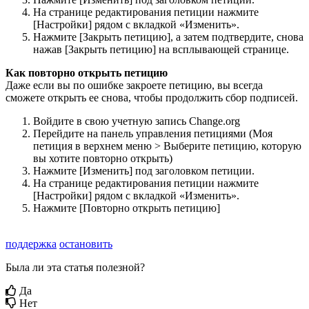
Н
а
с
т
р
а
н
и
ц
е
р
е
д
а
к
т
и
р
о
в
а
н
и
я
п
е
т
и
ц
и
и
н
а
ж
м
и
т
е
[
Н
а
с
т
р
о
й
к
и
]
р
я
д
о
м
с
в
к
л
а
д
к
о
й
«
И
з
м
е
н
и
т
ь
»
.
Н
а
ж
м
и
т
е
[
З
а
к
р
ы
т
ь
п
е
т
и
ц
и
ю
]
,
а
з
а
т
е
м
п
о
д
т
в
е
р
д
и
т
е
,
с
н
о
в
а
н
а
ж
а
в
[
З
а
к
р
ы
т
ь
п
е
т
и
ц
и
ю
]
н
а
в
с
п
л
ы
в
а
ю
щ
е
й
с
т
р
а
н
и
ц
е
.
К
а
к
п
о
в
т
о
р
н
о
о
т
к
р
ы
т
ь
п
е
т
и
ц
и
ю
Д
а
ж
е
е
с
л
и
в
ы
п
о
о
ш
и
б
к
е
з
а
к
р
о
е
т
е
п
е
т
и
ц
и
ю
,
в
ы
в
с
е
г
д
а
с
м
о
ж
е
т
е
о
т
к
р
ы
т
ь
е
е
с
н
о
в
а
,
ч
т
о
б
ы
п
р
о
д
о
л
ж
и
т
ь
с
б
о
р
п
о
д
п
и
с
е
й
.
В
о
й
д
и
т
е
в
с
в
о
ю
у
ч
е
т
н
у
ю
з
а
п
и
с
ь
Change
.
org
П
е
р
е
й
д
и
т
е
н
а
п
а
н
е
л
ь
у
п
р
а
в
л
е
н
и
я
п
е
т
и
ц
и
я
м
и
(
М
о
я
п
е
т
и
ц
и
я
в
в
е
р
х
н
е
м
м
е
н
ю
>
В
ы
б
е
р
и
т
е
п
е
т
и
ц
и
ю
,
к
о
т
о
р
у
ю
в
ы
х
о
т
и
т
е
п
о
в
т
о
р
н
о
о
т
к
р
ы
т
ь
)
Н
а
ж
м
и
т
е
[
И
з
м
е
н
и
т
ь
]
п
о
д
з
а
г
о
л
о
в
к
о
м
п
е
т
и
ц
и
и
.
Н
а
с
т
р
а
н
и
ц
е
р
е
д
а
к
т
и
р
о
в
а
н
и
я
п
е
т
и
ц
и
и
н
а
ж
м
и
т
е
[
Н
а
с
т
р
о
й
к
и
]
р
я
д
о
м
с
в
к
л
а
д
к
о
й
«
И
з
м
е
н
и
т
ь
»
.
Н
а
ж
м
и
т
е
[
П
о
в
т
о
р
н
о
о
т
к
р
ы
т
ь
п
е
т
и
ц
и
ю
]
поддержка
остановить
Была ли эта статья полезной?
Да
Нет