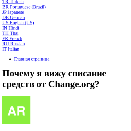
TR
Turkish
BR
Portuguese (Brazil)
JP
Japanese
DE
German
US
English (US)
IN
Hindi
TH
Thai
FR
French
RU
Russian
IT
Italian
Главная страница
Почему я вижу списание
средств от Change.org?