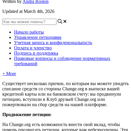
Written by
Andra Roston
Updated at March 4th, 2026
Начало работы
Управление петициями
Учетная запись и конфиденциальность
Оплата и членство
Подпись и поддержка
Правовые вопросы и соблюдение нормативных
требований
+ More
С
у
щ
е
с
т
в
у
е
т
н
е
с
к
о
л
ь
к
о
п
р
и
ч
и
н
,
п
о
к
о
т
о
р
ы
м
в
ы
м
о
ж
е
т
е
у
в
и
д
е
т
ь
с
п
и
с
а
н
и
е
с
р
е
д
с
т
в
с
о
с
т
о
р
о
н
ы
Change
.
org
в
в
ы
п
и
с
к
е
в
а
ш
е
й
к
р
е
д
и
т
н
о
й
к
а
р
т
ы
и
л
и
н
а
б
а
н
к
о
в
с
к
о
м
с
ч
е
т
у
:
в
ы
п
р
о
д
в
и
н
у
л
и
п
е
т
и
ц
и
ю
,
в
с
т
у
п
и
л
и
в
К
л
у
б
д
р
у
з
ь
е
й
Change
.
org
и
л
и
п
о
ж
е
р
т
в
о
в
а
л
и
н
а
с
б
о
р
с
р
е
д
с
т
в
н
а
н
а
ш
е
й
п
л
а
т
ф
о
р
м
е
.
П
р
о
д
в
и
ж
е
н
и
е
п
е
т
и
ц
и
и
:
Н
а
Change
.
org
е
с
т
ь
в
о
з
м
о
ж
н
о
с
т
ь
в
н
е
с
т
и
с
в
о
й
в
к
л
а
д
,
ч
т
о
б
ы
п
о
м
о
ч
ь
п
р
о
д
в
и
г
а
т
ь
п
е
т
и
ц
и
и
,
к
о
т
о
р
ы
е
в
а
м
н
е
б
е
з
р
а
з
л
и
ч
н
ы
.
Э
т
и