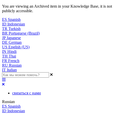
You are viewing an Archived item in your Knowledge Base, it is not
publicly accessible.
ES
Spanish
ID
Indonesian
TR
Turkish
BR
Portuguese (Brazil)
JP
Japanese
DE
German
US
English (US)
IN
Hindi
TH
Thai
FR
French
RU
Russian
IT
Italian
связаться с нами
Russian
ES
Spanish
ID
Indonesian