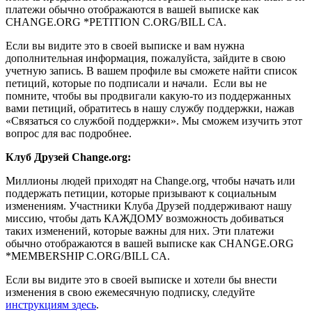
п
л
а
т
е
ж
и
о
б
ы
ч
н
о
о
т
о
б
р
а
ж
а
ю
т
с
я
в
в
а
ш
е
й
в
ы
п
и
с
к
е
к
а
к
CHANGE
.
ORG
*
PETITION
C
.
ORG
/
BILL
CA
.
Е
с
л
и
в
ы
в
и
д
и
т
е
э
т
о
в
с
в
о
е
й
в
ы
п
и
с
к
е
и
в
а
м
н
у
ж
н
а
д
о
п
о
л
н
и
т
е
л
ь
н
а
я
и
н
ф
о
р
м
а
ц
и
я
,
п
о
ж
а
л
у
й
с
т
а
,
з
а
й
д
и
т
е
в
с
в
о
ю
у
ч
е
т
н
у
ю
з
а
п
и
с
ь
.
В
в
а
ш
е
м
п
р
о
ф
и
л
е
в
ы
с
м
о
ж
е
т
е
н
а
й
т
и
с
п
и
с
о
к
п
е
т
и
ц
и
й
,
к
о
т
о
р
ы
е
п
о
п
о
д
п
и
с
а
л
и
и
н
а
ч
а
л
и
.
Е
с
л
и
в
ы
н
е
п
о
м
н
и
т
е
,
ч
т
о
б
ы
в
ы
п
р
о
д
в
и
г
а
л
и
к
а
к
у
ю
-
т
о
и
з
п
о
д
д
е
р
ж
а
н
н
ы
х
в
а
м
и
п
е
т
и
ц
и
й
,
о
б
р
а
т
и
т
е
с
ь
в
н
а
ш
у
с
л
у
ж
б
у
п
о
д
д
е
р
ж
к
и
,
н
а
ж
а
в
«
С
в
я
з
а
т
ь
с
я
с
о
с
л
у
ж
б
о
й
п
о
д
д
е
р
ж
к
и
»
.
М
ы
с
м
о
ж
е
м
и
з
у
ч
и
т
ь
э
т
о
т
в
о
п
р
о
с
д
л
я
в
а
с
п
о
д
р
о
б
н
е
е
.
К
л
у
б
Д
р
у
з
е
й
Change
.
org
:
М
и
л
л
и
о
н
ы
л
ю
д
е
й
п
р
и
х
о
д
я
т
н
а
Change
.
org
,
ч
т
о
б
ы
н
а
ч
а
т
ь
и
л
и
п
о
д
д
е
р
ж
а
т
ь
п
е
т
и
ц
и
и
,
к
о
т
о
р
ы
е
п
р
и
з
ы
в
а
ю
т
к
с
о
ц
и
а
л
ь
н
ы
м
и
з
м
е
н
е
н
и
я
м
.
У
ч
а
с
т
н
и
к
и
К
л
у
б
а
Д
р
у
з
е
й
п
о
д
д
е
р
ж
и
в
а
ю
т
н
а
ш
у
м
и
с
с
и
ю
,
ч
т
о
б
ы
д
а
т
ь
К
А
Ж
Д
О
М
У
в
о
з
м
о
ж
н
о
с
т
ь
д
о
б
и
в
а
т
ь
с
я
т
а
к
и
х
и
з
м
е
н
е
н
и
й
,
к
о
т
о
р
ы
е
в
а
ж
н
ы
д
л
я
н
и
х
.
Э
т
и
п
л
а
т
е
ж
и
о
б
ы
ч
н
о
о
т
о
б
р
а
ж
а
ю
т
с
я
в
в
а
ш
е
й
в
ы
п
и
с
к
е
к
а
к
CHANGE
.
ORG
*
MEMBERSHIP
C
.
ORG
/
BILL
CA
.
Е
с
л
и
в
ы
в
и
д
и
т
е
э
т
о
в
с
в
о
е
й
в
ы
п
и
с
к
е
и
х
о
т
е
л
и
б
ы
в
н
е
с
т
и
и
з
м
е
н
е
н
и
я
в
с
в
о
ю
е
ж
е
м
е
с
я
ч
н
у
ю
п
о
д
п
и
с
к
у
,
с
л
е
д
у
й
т
е
и
н
с
т
р
у
к
ц
и
я
м
з
д
е
с
ь
.