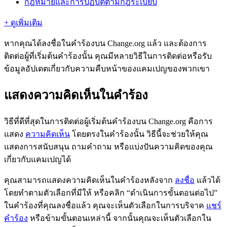
กฎหมายและการปฏิบัติตามกฎระเบียบ
+ ดูเพิ่มเติม
ห
า
ก
ค
ณ
ไ
ด
ล
ง
ช
อ
ใ
น
ค
ร
อ
ง
บ
น
Change
.
org
แ
ล
ว
แ
ล
ะ
ต
อ
ง
ก
า
ร
ต
ด
ต
อ
ผ
ท
เ
ร
ม
ต
น
ค
ร
อ
ง
น
น
ค
ณ
ม
ห
ล
า
ย
ว
ธ
ใ
น
ก
า
ร
ต
ด
ต
อ
ห
ร
อ
ร
บ
ข
อ
ม
ล
อ
ป
เ
ด
ต
เ
ก
ย
ว
ก
บ
ค
ว
า
ม
ค
บ
ห
น
า
ข
อ
ง
แ
ค
ม
เ
ป
ญ
ข
อ
ง
พ
ว
ก
เ
ข
า
แ
ส
ด
ง
ค
ว
า
ม
ค
ด
เ
ห
น
ใ
น
ค
ร
อ
ง
ว
ธ
ท
ด
ท
ส
ด
ใ
น
ก
า
ร
ต
ด
ต
อ
ผ
เ
ร
ม
ต
น
ค
ร
อ
ง
บ
น
Change
.
org
ค
อ
ก
า
ร
แ
ส
ด
ง
ค
ว
า
ม
ค
ด
เ
ห
น
โ
ด
ย
ต
ร
ง
ใ
น
ค
ร
อ
ง
น
น
ว
ธ
น
จ
ะ
ช
ว
ย
ใ
ห
ค
ณ
แ
ส
ด
ง
ก
า
ร
ส
น
บ
ส
น
น
ถ
า
ม
ค
ถ
า
ม
ห
ร
อ
แ
บ
ง
ป
น
ค
ว
า
ม
ค
ด
ข
อ
ง
ค
ณ
เ
ก
ย
ว
ก
บ
แ
ค
ม
เ
ป
ญ
ไ
ด
ค
ณ
ส
า
ม
า
ร
ถ
แ
ส
ด
ง
ค
ว
า
ม
ค
ด
เ
ห
น
ใ
น
ค
ร
อ
ง
ห
ล
ง
จ
า
ก
ล
ง
ช
อ
แ
ล
ว
ไ
ด
โ
ด
ย
ท
ต
า
ม
ต
ว
เ
ล
อ
ก
ท
ม
ใ
ห
ห
ร
อ
ค
ล
ก
“
ด
เ
น
น
ก
า
ร
ข
น
ต
อ
น
ต
อ
ไ
ป
”
ใ
น
ค
ร
อ
ง
ท
ค
ณ
ล
ง
ช
อ
แ
ล
ว
ค
ณ
จ
ะ
เ
ห
น
ต
ว
เ
ล
อ
ก
ใ
น
ก
า
ร
บ
ร
จ
า
ค
แ
ช
ร
ค
ร
อ
ง
ห
ร
อ
ข
า
ม
ข
น
ต
อ
น
เ
ห
ล
า
น
จ
า
ก
น
น
ค
ณ
จ
ะ
เ
ห
น
ต
ว
เ
ล
อ
ก
ใ
น