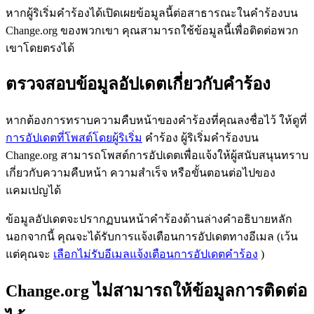
ห
า
ก
ผ
ร
เ
ร
ม
ค
ร
อ
ง
ไ
ด
เ
ป
ด
เ
ผ
ย
ข
อ
ม
ล
น
ต
อ
ส
า
ธ
า
ร
ณ
ะ
ใ
น
ค
ร
อ
ง
บ
น
Change
.
org
ข
อ
ง
พ
ว
ก
เ
ข
า
ค
ณ
ส
า
ม
า
ร
ถ
ใ
ช
ข
อ
ม
ล
น
เ
พ
อ
ต
ด
ต
อ
พ
ว
ก
เ
ข
า
โ
ด
ย
ต
ร
ง
ไ
ด
ต
ร
ว
จ
ส
อ
บ
ข
อ
ม
ล
อ
ป
เ
ด
ต
เ
ก
ย
ว
ก
บ
ค
ร
อ
ง
ห
า
ก
ต
อ
ง
ก
า
ร
ท
ร
า
บ
ค
ว
า
ม
ค
บ
ห
น
า
ข
อ
ง
ค
ร
อ
ง
ท
ค
ณ
ล
ง
ช
อ
ไ
ว
ใ
ห
ด
ท
ก
า
ร
อ
ป
เ
ด
ต
ท
โ
พ
ส
ต
โ
ด
ย
ผ
ร
เ
ร
ม
ค
ร
อ
ง
ผ
ร
เ
ร
ม
ค
ร
อ
ง
บ
น
Change
.
org
ส
า
ม
า
ร
ถ
โ
พ
ส
ต
ก
า
ร
อ
ป
เ
ด
ต
เ
พ
อ
แ
จ
ง
ใ
ห
ผ
ส
น
บ
ส
น
น
ท
ร
า
บ
เ
ก
ย
ว
ก
บ
ค
ว
า
ม
ค
บ
ห
น
า
ค
ว
า
ม
ส
เ
ร
จ
ห
ร
อ
ข
น
ต
อ
น
ต
อ
ไ
ป
ข
อ
ง
แ
ค
ม
เ
ป
ญ
ไ
ด
ข
อ
ม
ล
อ
ป
เ
ด
ต
จ
ะ
ป
ร
า
ก
ฏ
บ
น
ห
น
า
ค
ร
อ
ง
ด
า
น
ล
า
ง
ค
อ
ธ
บ
า
ย
ห
ล
ก
น
อ
ก
จ
า
ก
น
ค
ณ
จ
ะ
ไ
ด
ร
บ
ก
า
ร
แ
จ
ง
เ
ต
อ
น
ก
า
ร
อ
ป
เ
ด
ต
ท
า
ง
อ
เ
ม
ล
(
เ
ว
น
แ
ต
ค
ณ
จ
ะ
เ
ล
อ
ก
ไ
ม
ร
บ
อ
เ
ม
ล
แ
จ
ง
เ
ต
อ
น
ก
า
ร
อ
ป
เ
ด
ต
ค
ร
อ
ง
)
Change
.
org
ไ
ม
ส
า
ม
า
ร
ถ
ใ
ห
ข
อ
ม
ล
ก
า
ร
ต
ด
ต
อ