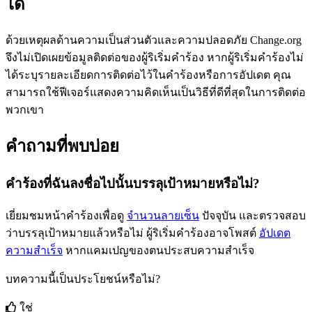
ไ
ด
ด
ว
ย
เ
ห
ต
ผ
ล
ด
า
น
ค
ว
า
ม
เ
ป
น
ส
ว
น
ต
ว
แ
ล
ะ
ค
ว
า
ม
ป
ล
อ
ด
ภ
ย
Change
.
org
จ
ง
ไ
ม
เ
ป
ด
เ
ผ
ย
ข
อ
ม
ล
ต
ด
ต
อ
ข
อ
ง
ผ
ร
เ
ร
ม
ค
ร
อ
ง
ห
า
ก
ผ
ร
เ
ร
ม
ค
ร
อ
ง
ไ
ม
ไ
ด
ร
ะ
บ
ร
า
ย
ล
ะ
เ
อ
ย
ด
ก
า
ร
ต
ด
ต
อ
ไ
ว
ใ
น
ค
ร
อ
ง
ห
ร
อ
ก
า
ร
อ
ป
เ
ด
ต
ค
ณ
ส
า
ม
า
ร
ถ
ใ
ช
ฟ
เ
จ
อ
ร
แ
ส
ด
ง
ค
ว
า
ม
ค
ด
เ
ห
น
เ
ป
น
ว
ธ
ท
ด
ท
ส
ด
ใ
น
ก
า
ร
ต
ด
ต
อ
พ
ว
ก
เ
ข
า
ค
ถ
า
ม
ท
พ
บ
บ
อ
ย
ค
ร
อ
ง
ท
ฉ
น
ล
ง
ช
อ
ไ
ป
น
น
บ
ร
ร
ล
เ
ป
า
ห
ม
า
ย
ห
ร
อ
ไ
ม
?
เ
ย
ย
ม
ช
ม
ห
น
า
ค
ร
อ
ง
เ
พ
อ
ด
จ
น
ว
น
ล
า
ย
เ
ซ
น
ป
จ
จ
บ
น
แ
ล
ะ
ต
ร
ว
จ
ส
อ
บ
ว
า
บ
ร
ร
ล
เ
ป
า
ห
ม
า
ย
แ
ล
ว
ห
ร
อ
ไ
ม
ผ
ร
เ
ร
ม
ค
ร
อ
ง
อ
า
จ
โ
พ
ส
ต
อ
ป
เ
ด
ต
ค
ว
า
ม
ส
เ
ร
จ
ห
า
ก
แ
ค
ม
เ
ป
ญ
ข
อ
ง
ต
น
ป
ร
ะ
ส
บ
ค
ว
า
ม
ส
เ
ร
จ
บทความนี้เป็นประโยชน์หรือไม่?
ใช่