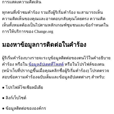
ก
า
ร
แ
ส
ด
ง
ค
ว
า
ม
ค
ด
เ
ห
น
ท
ก
ค
น
ท
เ
ข
า
ช
ม
ค
ร
อ
ง
ร
ว
ม
ถ
ง
ผ
ร
เ
ร
ม
ค
ร
อ
ง
จ
ะ
ส
า
ม
า
ร
ถ
เ
ห
น
ค
ว
า
ม
ค
ด
เ
ห
น
ข
อ
ง
ค
ณ
แ
ล
ะ
อ
า
จ
ต
อ
บ
ก
ล
บ
ค
ณ
โ
ด
ย
ต
ร
ง
ค
ว
า
ม
ค
ด
เ
ห
น
ท
ง
ห
ม
ด
ต
อ
ง
เ
ป
น
ไ
ป
ต
า
ม
ห
ล
ก
เ
ก
ณ
ฑ
ช
ม
ช
น
แ
ล
ะ
ข
อ
ก
ห
น
ด
ใ
น
ก
า
ร
ใ
ห
บ
ร
ก
า
ร
ข
อ
ง
Change
.
org
ม
อ
ง
ห
า
ข
อ
ม
ล
ก
า
ร
ต
ด
ต
อ
ใ
น
ค
ร
อ
ง
ผ
ร
เ
ร
ม
ค
ร
อ
ง
บ
า
ง
ร
า
ย
จ
ะ
ร
ะ
บ
ข
อ
ม
ล
ต
ด
ต
อ
ข
อ
ง
ต
น
ไ
ว
ใ
น
ค
อ
ธ
บ
า
ย
ค
ร
อ
ง
ห
ร
อ
ใ
น
ข
อ
ม
ล
อ
ป
เ
ด
ต
ท
โ
พ
ส
ต
ห
ร
อ
ใ
น
โ
ป
ร
ไ
ฟ
ล
ข
อ
ง
ต
น
(
ห
น
า
เ
ว
บ
ท
ป
ร
า
ก
ฏ
ข
น
เ
ม
อ
ค
ณ
ค
ล
ก
ช
อ
ผ
ร
เ
ร
ม
ค
ร
อ
ง
)
โ
ป
ร
ด
ต
ร
ว
จ
ส
อ
บ
ข
อ
ค
ว
า
ม
ค
ร
อ
ง
ฉ
บ
บ
เ
ต
ม
แ
ล
ะ
ข
อ
ม
ล
อ
ป
เ
ด
ต
ต
า
ง
ๆ
ส
ห
ร
บ
:
●
โ
ป
ร
ไ
ฟ
ล
โ
ซ
เ
ช
ย
ล
ม
เ
ด
ย
●
ล
ง
ก
เ
ว
บ
ไ
ซ
ต
●
ข
อ
ม
ล
ต
ด
ต
อ
ข
อ
ง
อ
ง
ค
ก
ร