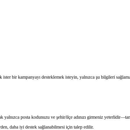
k
ister
bir
kampanyay
ı
desteklemek
isteyin
,
yaln
ı
zca
ş
u
bilgileri
sa
ğ
lam
ak
yaln
ı
zca
posta
kodunuzu
ve
ş
ehir
/
il
ç
e
ad
ı
n
ı
z
ı
girmeniz
yeterlidir
—
ta
erden
,
daha
iyi
destek
sa
ğ
lanabilmesi
i
ç
in
talep
edilir
.