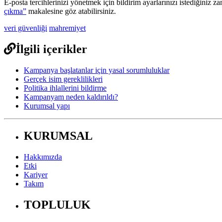
E
-
posta
tercihlerinizi
y
ö
netmek
i
ç
in
bildirim
ayarlar
ı
n
ı
z
ı
istedi
ğ
iniz
za
ç
ı
kma
”
makalesine
g
ö
z
atabilirsiniz
.
veri güvenliği
mahremiyet
İlgili içerikler
Kampanya başlatanlar için yasal sorumluluklar
Gerçek isim gereklilikleri
Politika ihlallerini bildirme
Kampanyam neden kaldırıldı?
Kurumsal yapı
KURUMSAL
Hakkımızda
Etki
Kariyer
Takım
TOPLULUK