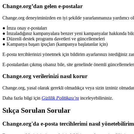
Change
.
org
’
dan
gelen
e
-
postalar
Change
.
org
deneyiminizden
en
iyi
ş
ekilde
yararlanman
ı
za
yard
ı
mc
ı
o
●
İ
mza
onay
e
-
postalar
ı
●
İ
mzalad
ı
ğ
ı
n
ı
z
kampanyalara
benzer
yeni
kampanyalar
hakk
ı
nda
bil
●
D
ü
zenli
destek
program
ı
davetleri
ve
g
ü
ncellemeleri
●
Kampanya
ba
ş
ar
ı
ipu
ç
lar
ı
(
kampanya
ba
ş
latanlar
i
ç
in
)
E
-
posta
tercihlerinizi
y
ö
netmek
i
ç
in
bildirim
ayarlar
ı
n
ı
z
ı
istedi
ğ
iniz
za
E
-
postalardan
ç
ı
km
ı
ş
olsan
ı
z
bile
,
site
genelinde
ö
nemli
g
ü
ncellemeler
Change
.
org
verilerinizi
nas
ı
l
korur
Change
.
org
,
yasal
olarak
gerekli
olmad
ı
k
ç
a
veya
sizin
izniniz
olmada
Daha
fazla
bilgi
i
ç
in
Gizlilik
Politikas
ı
’
n
ı
inceleyebilirsiniz
.
S
ı
k
ç
a
Sorulan
Sorular
Change
.
org
'
da
e
-
posta
tercihlerimi
nas
ı
l
y
ö
netebilirim