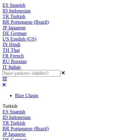
ES
Spanish
ID
Indonesian
TR
Turkish
BR
Portuguese (Brazil)
JP
Japanese
DE
German
US
English (US)
IN
Hindi
TH
Thai
FR
French
RU
Russian
IT
Italian
Bize Ulaşın
Turkish
ES
Spanish
ID
Indonesian
TR
Turkish
BR
Portuguese (Brazil)
JP
Japanese
DE
German