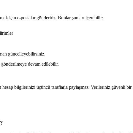
lmak
i
ç
in
e
-
postalar
g
ö
ndeririz
.
Bunlar
ş
unlar
ı
i
ç
erebilir
:
dirimler
man
g
ü
ncelleyebilirsiniz
.
g
ö
nderilmeye
devam
edilebilir
.
n
hesap
bilgilerinizi
ü
ç
ü
nc
ü
taraflarla
payla
ş
maz
.
Verileriniz
g
ü
venli
bir
?