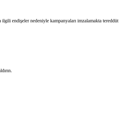
a
ilgili
endi
ş
eler
nedeniyle
kampanyalar
ı
imzalamakta
teredd
ü
t
ald
ı
r
ı
n
.