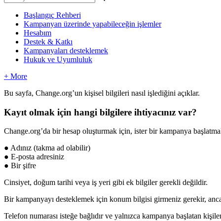
Başlangıç Rehberi
Kampanyan üzerinde yapabileceğin işlemler
Hesabım
Destek & Katkı
Kampanyaları desteklemek
Hukuk ve Uyumluluk
+ More
Bu
sayfa
,
Change
.
org
’
un
ki
ş
isel
bilgileri
nas
ı
l
i
ş
ledi
ğ
ini
a
ç
ı
klar
.
Kay
ı
t
olmak
i
ç
in
hangi
bilgilere
ihtiyac
ı
n
ı
z
var
?
Change
.
org
’
da
bir
hesap
olu
ş
turmak
i
ç
in
,
ister
bir
kampanya
ba
ş
latma
●
Ad
ı
n
ı
z
(
takma
ad
olabilir
)
●
E
-
posta
adresiniz
●
Bir
ş
ifre
Cinsiyet
,
do
ğ
um
tarihi
veya
i
ş
yeri
gibi
ek
bilgiler
gerekli
de
ğ
ildir
.
Bir
kampanyay
ı
desteklemek
i
ç
in
konum
bilgisi
girmeniz
gerekir
,
anc
Telefon
numaras
ı
iste
ğ
e
ba
ğ
l
ı
d
ı
r
ve
yaln
ı
zca
kampanya
ba
ş
latan
ki
ş
il