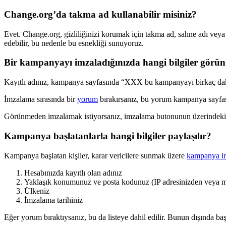
Change
.
org
’
da
takma
ad
kullanabilir
misiniz
?
Evet
.
Change
.
org
,
gizlili
ğ
inizi
korumak
i
ç
in
takma
ad
,
sahne
ad
ı
veya
edebilir
,
bu
nedenle
bu
esnekli
ğ
i
sunuyoruz
.
Bir
kampanyay
ı
imzalad
ı
ğ
ı
n
ı
zda
hangi
bilgiler
g
ö
r
ü
n
Kay
ı
tl
ı
ad
ı
n
ı
z
,
kampanya
sayfas
ı
nda
“
XXX
bu
kampanyay
ı
birka
ç
da
İ
mzalama
s
ı
ras
ı
nda
bir
yorum
b
ı
rak
ı
rsan
ı
z
,
bu
yorum
kampanya
sayfa
G
ö
r
ü
nmeden
imzalamak
istiyorsan
ı
z
,
imzalama
butonunun
ü
zerindeki
Kampanya
ba
ş
latanlarla
hangi
bilgiler
payla
ş
ı
l
ı
r
?
Kampanya
ba
ş
latan
ki
ş
iler
,
karar
vericilere
sunmak
ü
zere
kampanya
i
Hesab
ı
n
ı
zda
kay
ı
tl
ı
olan
ad
ı
n
ı
z
Yakla
ş
ı
k
konumunuz
ve
posta
kodunuz
(
IP
adresinizden
veya
m
Ü
lkeniz
İ
mzalama
tarihiniz
E
ğ
er
yorum
b
ı
rakt
ı
ysan
ı
z
,
bu
da
listeye
dahil
edilir
.
Bunun
d
ı
ş
ı
nda
ba