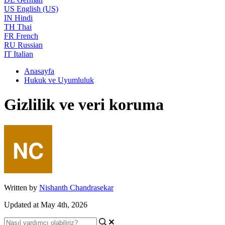
US
English (US)
IN
Hindi
TH
Thai
FR
French
RU
Russian
IT
Italian
Anasayfa
Hukuk ve Uyumluluk
Gizlilik ve veri koruma
Written by
Nishanth Chandrasekar
Updated at May 4th, 2026