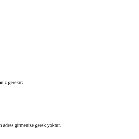
an
ı
z
gerekir
:
m
adres
girmenize
gerek
yoktur
.