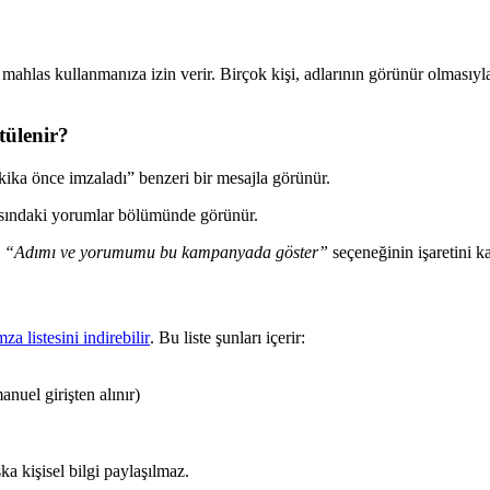
mahlas
kullanman
ı
za
izin
verir
.
Bir
ç
ok
ki
ş
i
,
adlar
ı
n
ı
n
g
ö
r
ü
n
ü
r
olmas
ı
yl
t
ü
lenir
?
kika
ö
nce
imzalad
ı
”
benzeri
bir
mesajla
g
ö
r
ü
n
ü
r
.
s
ı
ndaki
yorumlar
b
ö
l
ü
m
ü
nde
g
ö
r
ü
n
ü
r
.
“
Ad
ı
m
ı
ve
yorumumu
bu
kampanyada
g
ö
ster
”
se
ç
ene
ğ
inin
i
ş
aretini
k
mza
listesini
indirebilir
.
Bu
liste
ş
unlar
ı
i
ç
erir
:
anuel
giri
ş
ten
al
ı
n
ı
r
)
ş
ka
ki
ş
isel
bilgi
payla
ş
ı
lmaz
.