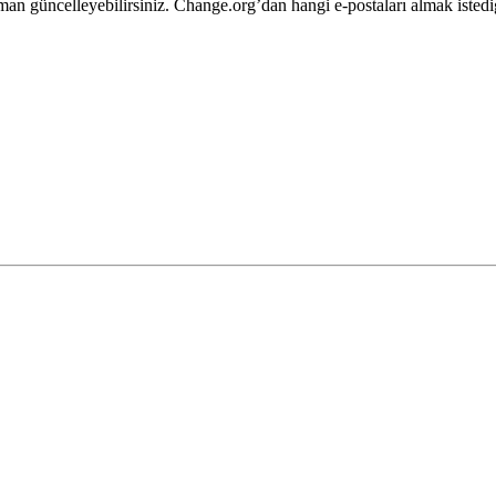
man
g
ü
ncelleyebilirsiniz
.
Change
.
org
’
dan
hangi
e
-
postalar
ı
almak
istedi