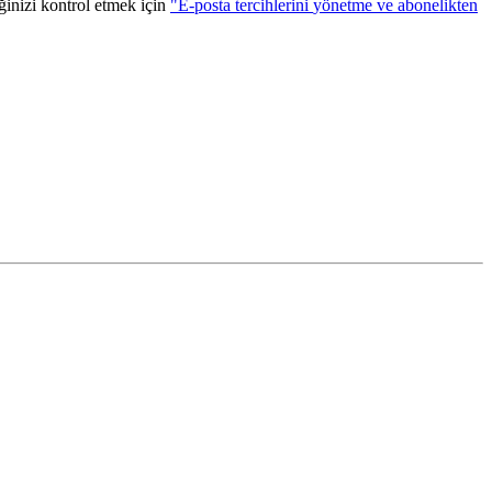
ğ
inizi
kontrol
etmek
i
ç
in
"
E
-
posta
tercihlerini
y
ö
netme
ve
abonelikten