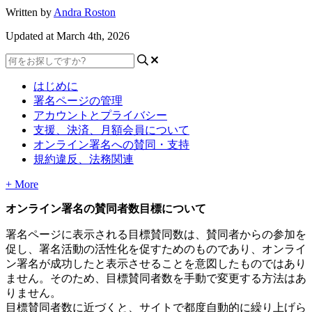
Written by
Andra Roston
Updated at March 4th, 2026
はじめに
署名ページの管理
アカウントとプライバシー
支援、決済、月額会員について
オンライン署名への賛同・支持
規約違反、法務関連
+ More
オ
ン
ラ
イ
ン
署
名
の
賛
同
者
数
目
標
に
つ
い
て
署
名
ペ
ー
ジ
に
表
示
さ
れ
る
目
標
賛
同
数
は
、
賛
同
者
か
ら
の
参
加
を
促
し
、
署
名
活
動
の
活
性
化
を
促
す
た
め
の
も
の
で
あ
り
、
オ
ン
ラ
イ
ン
署
名
が
成
功
し
た
と
表
示
さ
せ
る
こ
と
を
意
図
し
た
も
の
で
は
あ
り
ま
せ
ん
。
そ
の
た
め
、
目
標
賛
同
者
数
を
手
動
で
変
更
す
る
方
法
は
あ
り
ま
せ
ん
。
目
標
賛
同
者
数
に
近
づ
く
と
、
サ
イ
ト
で
都
度
自
動
的
に
繰
り
上
げ
ら