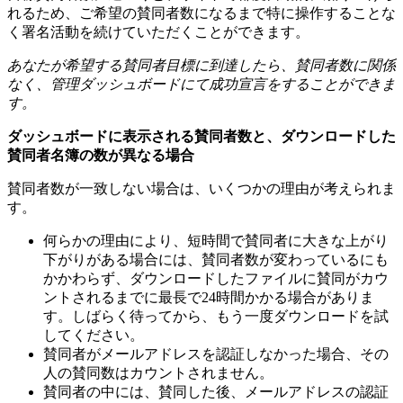
れ
る
た
め
、
ご
希
望
の
賛
同
者
数
に
な
る
ま
で
特
に
操
作
す
る
こ
と
な
く
署
名
活
動
を
続
け
て
い
た
だ
く
こ
と
が
で
き
ま
す
。
あ
な
た
が
希
望
す
る
賛
同
者
目
標
に
到
達
し
た
ら
、
賛
同
者
数
に
関
係
な
く
、
管
理
ダ
ッ
シ
ュ
ボ
ー
ド
に
て
成
功
宣
言
を
す
る
こ
と
が
で
き
ま
す
。
ダ
ッ
シ
ュ
ボ
ー
ド
に
表
示
さ
れ
る
賛
同
者
数
と
、
ダ
ウ
ン
ロ
ー
ド
し
た
賛
同
者
名
簿
の
数
が
異
な
る
場
合
賛
同
者
数
が
一
致
し
な
い
場
合
は
、
い
く
つ
か
の
理
由
が
考
え
ら
れ
ま
す
。
何
ら
か
の
理
由
に
よ
り
、
短
時
間
で
賛
同
者
に
大
き
な
上
が
り
下
が
り
が
あ
る
場
合
に
は
、
賛
同
者
数
が
変
わ
っ
て
い
る
に
も
か
か
わ
ら
ず
、
ダ
ウ
ン
ロ
ー
ド
し
た
フ
ァ
イ
ル
に
賛
同
が
カ
ウ
ン
ト
さ
れ
る
ま
で
に
最
長
で
24
時
間
か
か
る
場
合
が
あ
り
ま
す
。
し
ば
ら
く
待
っ
て
か
ら
、
も
う
一
度
ダ
ウ
ン
ロ
ー
ド
を
試
し
て
く
だ
さ
い
。
賛
同
者
が
メ
ー
ル
ア
ド
レ
ス
を
認
証
し
な
か
っ
た
場
合
、
そ
の
人
の
賛
同
数
は
カ
ウ
ン
ト
さ
れ
ま
せ
ん
。
賛
同
者
の
中
に
は
、
賛
同
し
た
後
、
メ
ー
ル
ア
ド
レ
ス
の
認
証