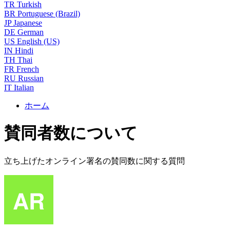
TR
Turkish
BR
Portuguese (Brazil)
JP
Japanese
DE
German
US
English (US)
IN
Hindi
TH
Thai
FR
French
RU
Russian
IT
Italian
ホーム
賛同者数について
立ち上げたオンライン署名の賛同数に関する質問