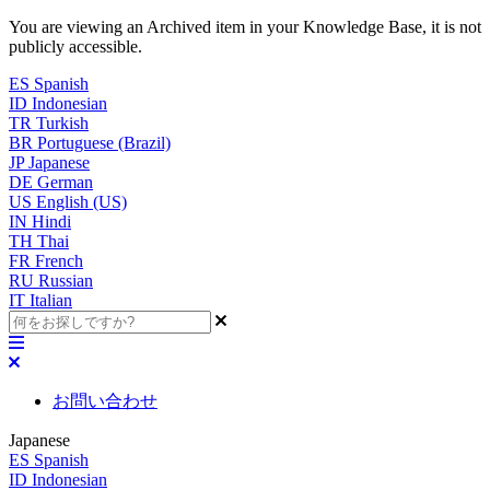
You are viewing an Archived item in your Knowledge Base, it is not
publicly accessible.
ES
Spanish
ID
Indonesian
TR
Turkish
BR
Portuguese (Brazil)
JP
Japanese
DE
German
US
English (US)
IN
Hindi
TH
Thai
FR
French
RU
Russian
IT
Italian
お問い合わせ
Japanese
ES
Spanish
ID
Indonesian