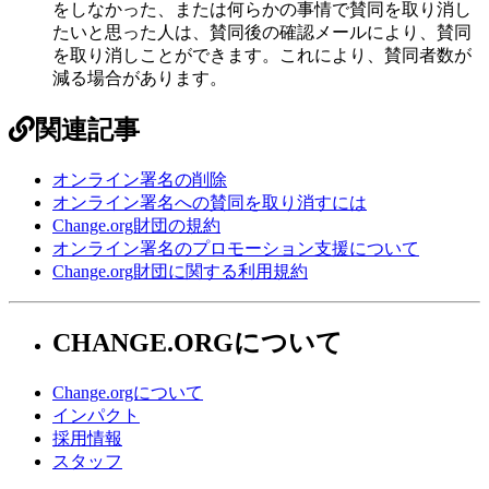
を
し
な
か
っ
た
、
ま
た
は
何
ら
か
の
事
情
で
賛
同
を
取
り
消
し
た
い
と
思
っ
た
人
は
、
賛
同
後
の
確
認
メ
ー
ル
に
よ
り
、
賛
同
を
取
り
消
し
こ
と
が
で
き
ま
す
。
こ
れ
に
よ
り
、
賛
同
者
数
が
減
る
場
合
が
あ
り
ま
す
。
関連記事
オンライン署名の削除
オンライン署名への賛同を取り消すには
Change.org財団の規約
オンライン署名のプロモーション支援について
Change.org財団に関する利用規約
CHANGE.ORGについて
Change.orgについて
インパクト
採用情報
スタッフ