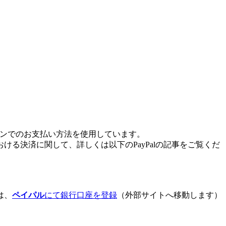
ン
で
の
お
支
払
い
方
法
を
使
用
し
て
い
ま
す
。
お
け
る
決
済
に
関
し
て
、
詳
し
く
は
以
下
の
PayPal
の
記
事
を
ご
覧
く
だ
は
、
ペ
イ
パ
ル
に
て
銀
行
口
座
を
登
録
（
外
部
サ
イ
ト
へ
移
動
し
ま
す
）