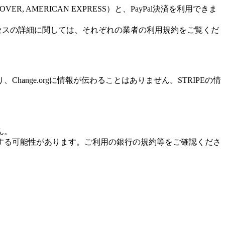
COVER
,
AMERICAN
EXPRESS
）
と
、
PayPal
決
済
を
利
用
で
き
ま
セ
ス
の
詳
細
に
関
し
て
は
、
そ
れ
ぞ
れ
の
業
者
の
利
用
規
約
を
ご
覧
く
だ
り
、
Change
.
org
に
情
報
が
伝
わ
る
こ
と
は
あ
り
ま
せ
ん
。
STRIPE
の
情
ん
。
す
る
可
能
性
が
あ
り
ま
す
。
ご
利
用
の
銀
行
の
規
約
等
を
ご
確
認
く
だ
さ