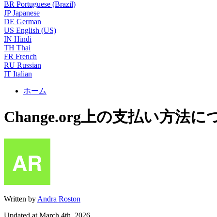
BR
Portuguese (Brazil)
JP
Japanese
DE
German
US
English (US)
IN
Hindi
TH
Thai
FR
French
RU
Russian
IT
Italian
ホーム
Change.org上の支払い方法
Written by
Andra Roston
Updated at March 4th, 2026