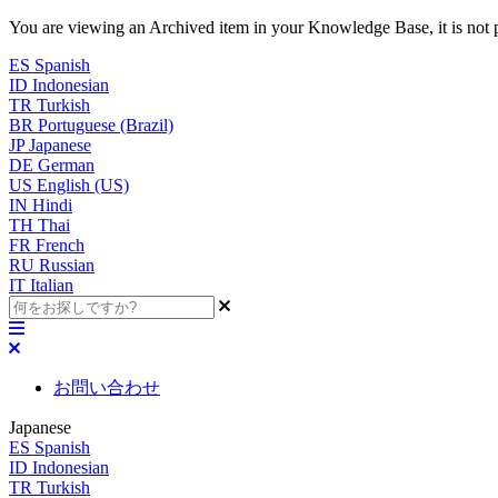
You are viewing an Archived item in your Knowledge Base, it is not p
ES
Spanish
ID
Indonesian
TR
Turkish
BR
Portuguese (Brazil)
JP
Japanese
DE
German
US
English (US)
IN
Hindi
TH
Thai
FR
French
RU
Russian
IT
Italian
お問い合わせ
Japanese
ES
Spanish
ID
Indonesian
TR
Turkish