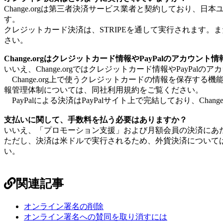
Change
.
org
は
第
三
者
決
済
サ
ー
ビ
ス
業
者
と
契
約
し
て
お
り
、
日
本
す
。
ク
レ
ジ
ッ
ト
カ
ー
ド
決
済
は
、
STRIPE
を
通
し
て
実
行
さ
れ
ま
す
。
ま
さ
い
。
Change
.
org
は
ク
レ
ジ
ッ
ト
カ
ー
ド
情
報
や
PayPal
の
ア
カ
ウ
ン
ト
情
い
い
え
、
Change
.
org
で
は
ク
レ
ジ
ッ
ト
カ
ー
ド
情
報
や
PayPal
の
ア
カ
Change
.
org
上
で
使
う
ク
レ
ジ
ッ
ト
カ
ー
ド
の
情
報
を
保
存
す
る
機
報
管
理
体
制
に
つ
い
て
は
、
同
社
利
用
規
約
を
ご
覧
く
だ
さ
い
。
PayPal
に
よ
る
決
済
は
PayPal
サ
イ
ト
上
で
完
結
し
て
お
り
、
Chang
支
払
い
に
関
し
て
、
手
数
料
を
払
う
必
要
は
あ
り
ま
す
か
？
い
い
え
、
「
プ
ロ
モ
ー
シ
ョ
ン
支
援
」
お
よ
び
月
額
会
員
の
決
済
に
あ
た
だ
し
、
決
済
は
米
ド
ル
で
実
行
さ
れ
る
た
め
、
外
貨
決
済
に
つ
い
て
い
。
関連記事
オンライン署名の削除
オンライン署名への賛同を取り消すには