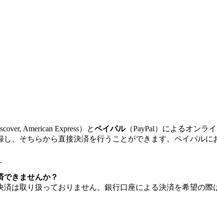
scover
,
American
Express
）
と
ペ
イ
パ
ル
（
PayPal
）
に
よ
る
オ
ン
ラ
イ
録
し
、
そ
ち
ら
か
ら
直
接
決
済
を
行
う
こ
と
が
で
き
ま
す
。
ペ
イ
パ
ル
に
）
済
で
き
ま
せ
ん
か
？
決
済
は
取
り
扱
っ
て
お
り
ま
せ
ん
。
銀
行
口
座
に
よ
る
決
済
を
希
望
の
際