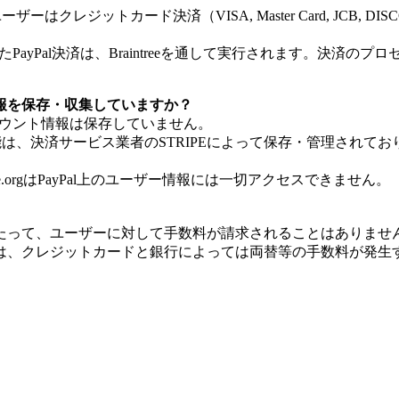
ユ
ー
ザ
ー
は
ク
レ
ジ
ッ
ト
カ
ー
ド
決
済
（
VISA
,
Master
Card
,
JCB
,
DIS
た
PayPal
決
済
は
、
Braintree
を
通
し
て
実
行
さ
れ
ま
す
。
決
済
の
プ
ロ
報
を
保
存
・
収
集
し
て
い
ま
す
か
？
ウ
ン
ト
情
報
は
保
存
し
て
い
ま
せ
ん
。
能
は
、
決
済
サ
ー
ビ
ス
業
者
の
STRIPE
に
よ
っ
て
保
存
・
管
理
さ
れ
て
お
e
.
org
は
PayPal
上
の
ユ
ー
ザ
ー
情
報
に
は
一
切
ア
ク
セ
ス
で
き
ま
せ
ん
。
た
っ
て
、
ユ
ー
ザ
ー
に
対
し
て
手
数
料
が
請
求
さ
れ
る
こ
と
は
あ
り
ま
せ
は
、
ク
レ
ジ
ッ
ト
カ
ー
ド
と
銀
行
に
よ
っ
て
は
両
替
等
の
手
数
料
が
発
生