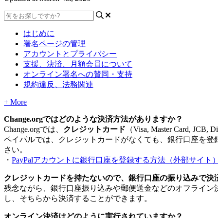
はじめに
署名ページの管理
アカウントとプライバシー
支援、決済、月額会員について
オンライン署名への賛同・支持
規約違反、法務関連
+ More
Change
.
org
で
は
ど
の
よ
う
な
決
済
方
法
が
あ
り
ま
す
か
？
Change
.
org
で
は
、
ク
レ
ジ
ッ
ト
カ
ー
ド
（
Visa
,
Master
Card
,
JCB
,
Di
ペ
イ
パ
ル
で
は
、
ク
レ
ジ
ッ
ト
カ
ー
ド
が
な
く
て
も
、
銀
行
口
座
を
登
さ
い
。
・
PayPal
ア
カ
ウ
ン
ト
に
銀
行
口
座
を
登
録
す
る
方
法
（
外
部
サ
イ
ト
ク
レ
ジ
ッ
ト
カ
ー
ド
を
持
た
な
い
の
で
、
銀
行
口
座
の
振
り
込
み
で
決
残
念
な
が
ら
、
銀
行
口
座
振
り
込
み
や
郵
便
送
金
な
ど
の
オ
フ
ラ
イ
ン
し
、
そ
ち
ら
か
ら
決
済
す
る
こ
と
が
で
き
ま
す
。
オ
ン
ラ
イ
ン
決
済
は
ど
の
よ
う
に
実
行
さ
れ
て
い
ま
す
か
？