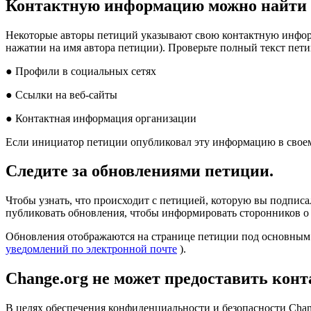
К
о
н
т
а
к
т
н
у
ю
и
н
ф
о
р
м
а
ц
и
ю
м
о
ж
н
о
н
а
й
т
и
Н
е
к
о
т
о
р
ы
е
а
в
т
о
р
ы
п
е
т
и
ц
и
й
у
к
а
з
ы
в
а
ю
т
с
в
о
ю
к
о
н
т
а
к
т
н
у
ю
и
н
ф
о
н
а
ж
а
т
и
и
н
а
и
м
я
а
в
т
о
р
а
п
е
т
и
ц
и
и
)
.
П
р
о
в
е
р
ь
т
е
п
о
л
н
ы
й
т
е
к
с
т
п
е
т
и
●
П
р
о
ф
и
л
и
в
с
о
ц
и
а
л
ь
н
ы
х
с
е
т
я
х
●
С
с
ы
л
к
и
н
а
в
е
б
-
с
а
й
т
ы
●
К
о
н
т
а
к
т
н
а
я
и
н
ф
о
р
м
а
ц
и
я
о
р
г
а
н
и
з
а
ц
и
и
Е
с
л
и
и
н
и
ц
и
а
т
о
р
п
е
т
и
ц
и
и
о
п
у
б
л
и
к
о
в
а
л
э
т
у
и
н
ф
о
р
м
а
ц
и
ю
в
с
в
о
е
С
л
е
д
и
т
е
з
а
о
б
н
о
в
л
е
н
и
я
м
и
п
е
т
и
ц
и
и
.
Ч
т
о
б
ы
у
з
н
а
т
ь
,
ч
т
о
п
р
о
и
с
х
о
д
и
т
с
п
е
т
и
ц
и
е
й
,
к
о
т
о
р
у
ю
в
ы
п
о
д
п
и
с
а
п
у
б
л
и
к
о
в
а
т
ь
о
б
н
о
в
л
е
н
и
я
,
ч
т
о
б
ы
и
н
ф
о
р
м
и
р
о
в
а
т
ь
с
т
о
р
о
н
н
и
к
о
в
о
О
б
н
о
в
л
е
н
и
я
о
т
о
б
р
а
ж
а
ю
т
с
я
н
а
с
т
р
а
н
и
ц
е
п
е
т
и
ц
и
и
п
о
д
о
с
н
о
в
н
ы
м
у
в
е
д
о
м
л
е
н
и
й
п
о
э
л
е
к
т
р
о
н
н
о
й
п
о
ч
т
е
)
.
Change
.
org
н
е
м
о
ж
е
т
п
р
е
д
о
с
т
а
в
и
т
ь
к
о
н
т
В
ц
е
л
я
х
о
б
е
с
п
е
ч
е
н
и
я
к
о
н
ф
и
д
е
н
ц
и
а
л
ь
н
о
с
т
и
и
б
е
з
о
п
а
с
н
о
с
т
и
Cha