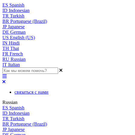
ES
Spanish
ID
Indonesian
TR
Turkish
BR
Portuguese (Brazil)
JP
Japanese
DE
German
US
English (US)
IN
Hindi
TH
Thai
FR
French
RU
Russian
IT
Italian
связаться с нами
Russian
ES
Spanish
ID
Indonesian
TR
Turkish
BR
Portuguese (Brazil)
JP
Japanese
DE
German