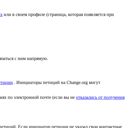
я
х
и
л
и
в
с
в
о
е
м
п
р
о
ф
и
л
е
(
с
т
р
а
н
и
ц
а
,
к
о
т
о
р
а
я
п
о
я
в
л
я
е
т
с
я
п
р
и
я
з
а
т
ь
с
я
с
н
и
м
н
а
п
р
я
м
у
ю
.
е
т
и
ц
и
и
.
И
н
и
ц
и
а
т
о
р
ы
п
е
т
и
ц
и
й
н
а
Change
.
org
м
о
г
у
т
и
я
х
п
о
э
л
е
к
т
р
о
н
н
о
й
п
о
ч
т
е
(
е
с
л
и
в
ы
н
е
о
т
к
а
з
а
л
и
с
ь
о
т
п
о
л
у
ч
е
н
и
я
п
е
т
и
ц
и
й
.
Е
с
л
и
и
н
и
ц
и
а
т
о
р
п
е
т
и
ц
и
и
н
е
у
к
а
з
а
л
с
в
о
и
к
о
н
т
а
к
т
н
ы
е