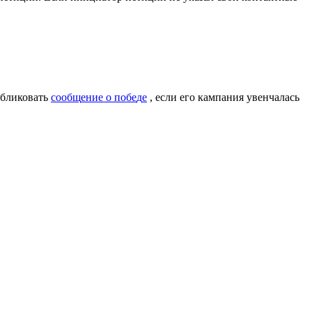
б
л
и
к
о
в
а
т
ь
с
о
о
б
щ
е
н
и
е
о
п
о
б
е
д
е
,
е
с
л
и
е
г
о
к
а
м
п
а
н
и
я
у
в
е
н
ч
а
л
а
с
ь