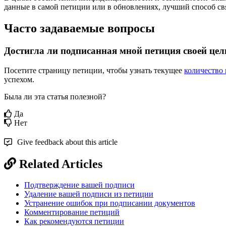
д
а
н
н
ы
е
в
с
а
м
о
й
п
е
т
и
ц
и
и
и
л
и
в
о
б
н
о
в
л
е
н
и
я
х
,
л
у
ч
ш
и
й
с
п
о
с
о
б
с
в
Ч
а
с
т
о
з
а
д
а
в
а
е
м
ы
е
в
о
п
р
о
с
ы
Д
о
с
т
и
г
л
а
л
и
п
о
д
п
и
с
а
н
н
а
я
м
н
о
й
п
е
т
и
ц
и
я
с
в
о
е
й
ц
е
л
П
о
с
е
т
и
т
е
с
т
р
а
н
и
ц
у
п
е
т
и
ц
и
и
,
ч
т
о
б
ы
у
з
н
а
т
ь
т
е
к
у
щ
е
е
к
о
л
и
ч
е
с
т
в
о
у
с
п
е
х
о
м
.
Была ли эта статья полезной?
Да
Нет
Give feedback about this article
Related Articles
Подтверждение вашей подписи
Удаление вашей подписи из петиции
Устранение ошибок при подписании документов
Комментирование петиций
Как рекомендуются петиции