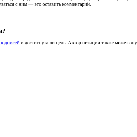
я
з
а
т
ь
с
я
с
н
и
м
—
э
т
о
о
с
т
а
в
и
т
ь
к
о
м
м
е
н
т
а
р
и
й
.
и
?
п
о
д
п
и
с
е
й
и
д
о
с
т
и
г
н
у
т
а
л
и
ц
е
л
ь
.
А
в
т
о
р
п
е
т
и
ц
и
и
т
а
к
ж
е
м
о
ж
е
т
о
п
у