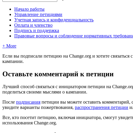
Начало работы
Управление петициями
Учетная запись и конфиденциальность
Оплата и членство
Подпись и поддержка
Правовые вопросы и соблюдение нормативных требован
+ More
Е
с
л
и
в
ы
п
о
д
п
и
с
а
л
и
п
е
т
и
ц
и
ю
н
а
Change
.
org
и
х
о
т
и
т
е
с
в
я
з
а
т
ь
с
я
с
к
а
м
п
а
н
и
и
.
О
с
т
а
в
ь
т
е
к
о
м
м
е
н
т
а
р
и
й
к
п
е
т
и
ц
и
и
Л
у
ч
ш
и
й
с
п
о
с
о
б
с
в
я
з
а
т
ь
с
я
с
и
н
и
ц
и
а
т
о
р
о
м
п
е
т
и
ц
и
и
н
а
Change
.
or
п
о
д
е
л
и
т
ь
с
я
с
в
о
и
м
и
м
ы
с
л
я
м
и
о
к
а
м
п
а
н
и
и
.
П
о
с
л
е
п
о
д
п
и
с
а
н
и
я
п
е
т
и
ц
и
и
в
ы
м
о
ж
е
т
е
о
с
т
а
в
и
т
ь
к
о
м
м
е
н
т
а
р
и
й
,
у
в
и
д
и
т
е
в
а
р
и
а
н
т
ы
п
о
ж
е
р
т
в
о
в
а
н
и
я
,
р
а
с
п
р
о
с
т
р
а
н
е
н
и
я
п
е
т
и
ц
и
и
и
В
с
е
,
к
т
о
п
о
с
е
т
и
т
п
е
т
и
ц
и
ю
,
в
к
л
ю
ч
а
я
и
н
и
ц
и
а
т
о
р
а
,
с
м
о
г
у
т
у
в
и
д
е
т
и
с
п
о
л
ь
з
о
в
а
н
и
я
Change
.
org
.