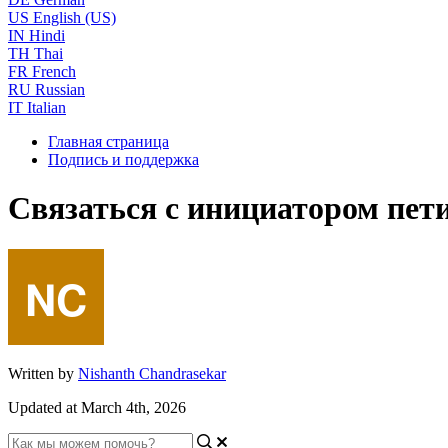
US
English (US)
IN
Hindi
TH
Thai
FR
French
RU
Russian
IT
Italian
Главная страница
Подпись и поддержка
Связаться с инициатором пет
Written by
Nishanth Chandrasekar
Updated at March 4th, 2026