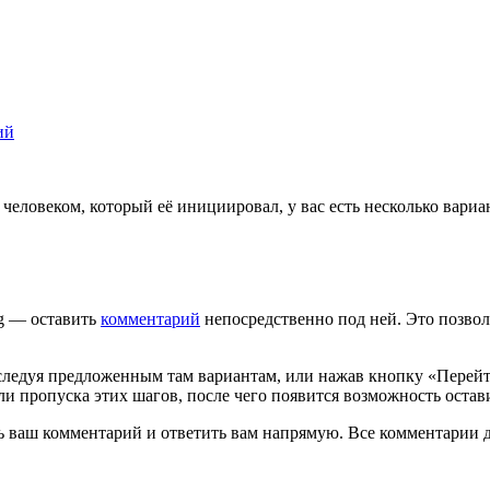
ий
ч
е
л
о
в
е
к
о
м
,
к
о
т
о
р
ы
й
е
ё
и
н
и
ц
и
и
р
о
в
а
л
,
у
в
а
с
е
с
т
ь
н
е
с
к
о
л
ь
к
о
в
а
р
и
а
g
—
о
с
т
а
в
и
т
ь
к
о
м
м
е
н
т
а
р
и
й
н
е
п
о
с
р
е
д
с
т
в
е
н
н
о
п
о
д
н
е
й
.
Э
т
о
п
о
з
в
о
л
с
л
е
д
у
я
п
р
е
д
л
о
ж
е
н
н
ы
м
т
а
м
в
а
р
и
а
н
т
а
м
,
и
л
и
н
а
ж
а
в
к
н
о
п
к
у
«
П
е
р
е
й
л
и
п
р
о
п
у
с
к
а
э
т
и
х
ш
а
г
о
в
,
п
о
с
л
е
ч
е
г
о
п
о
я
в
и
т
с
я
в
о
з
м
о
ж
н
о
с
т
ь
о
с
т
а
в
ь
в
а
ш
к
о
м
м
е
н
т
а
р
и
й
и
о
т
в
е
т
и
т
ь
в
а
м
н
а
п
р
я
м
у
ю
.
В
с
е
к
о
м
м
е
н
т
а
р
и
и