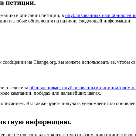
в
п
е
т
и
ц
и
и
.
р
м
а
ц
и
ю
в
о
п
и
с
а
н
и
и
п
е
т
и
ц
и
и
,
в
о
п
у
б
л
и
к
о
в
а
н
н
ы
х
и
м
и
о
б
н
о
в
л
е
н
и
ц
и
и
и
л
ю
б
ы
е
о
б
н
о
в
л
е
н
и
я
н
а
н
а
л
и
ч
и
е
с
л
е
д
у
ю
щ
е
й
и
н
ф
о
р
м
а
ц
и
и
:
м
с
о
о
б
щ
е
н
и
и
н
а
Change
.
org
,
в
ы
м
о
ж
е
т
е
и
с
п
о
л
ь
з
о
в
а
т
ь
е
е
,
ч
т
о
б
ы
с
в
л
и
,
с
л
е
д
и
т
е
з
а
о
б
н
о
в
л
е
н
и
я
м
и
,
о
п
у
б
л
и
к
о
в
а
н
н
ы
м
и
и
н
и
ц
и
а
т
о
р
о
м
п
х
о
д
е
к
а
м
п
а
н
и
и
,
п
о
б
е
д
а
х
и
л
и
д
а
л
ь
н
е
й
ш
и
х
ш
а
г
а
х
.
о
п
и
с
а
н
и
е
м
.
В
ы
т
а
к
ж
е
б
у
д
е
т
е
п
о
л
у
ч
а
т
ь
у
в
е
д
о
м
л
е
н
и
я
о
б
о
б
н
о
в
л
е
н
а
к
т
н
у
ю
и
н
ф
о
р
м
а
ц
и
ю
.
nge
.
org
н
е
п
р
е
д
о
с
т
а
в
л
я
е
т
к
о
н
т
а
к
т
н
у
ю
и
н
ф
о
р
м
а
ц
и
ю
и
н
и
ц
и
а
т
о
р
о
в