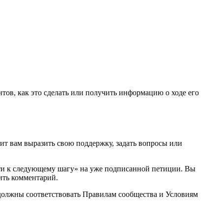
н
т
о
в
,
к
а
к
э
т
о
с
д
е
л
а
т
ь
и
л
и
п
о
л
у
ч
и
т
ь
и
н
ф
о
р
м
а
ц
и
ю
о
х
о
д
е
е
г
о
и
т
в
а
м
в
ы
р
а
з
и
т
ь
с
в
о
ю
п
о
д
д
е
р
ж
к
у
,
з
а
д
а
т
ь
в
о
п
р
о
с
ы
и
л
и
т
и
к
с
л
е
д
у
ю
щ
е
м
у
ш
а
г
у
»
н
а
у
ж
е
п
о
д
п
и
с
а
н
н
о
й
п
е
т
и
ц
и
и
.
В
ы
и
т
ь
к
о
м
м
е
н
т
а
р
и
й
.
д
о
л
ж
н
ы
с
о
о
т
в
е
т
с
т
в
о
в
а
т
ь
П
р
а
в
и
л
а
м
с
о
о
б
щ
е
с
т
в
а
и
У
с
л
о
в
и
я
м