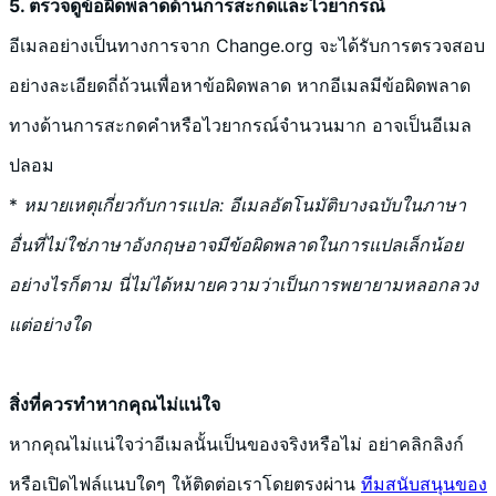
5
.
ต
ร
ว
จ
ด
ข
อ
ผ
ด
พ
ล
า
ด
ด
า
น
ก
า
ร
ส
ะ
ก
ด
แ
ล
ะ
ไ
ว
ย
า
ก
ร
ณ
อ
เ
ม
ล
อ
ย
า
ง
เ
ป
น
ท
า
ง
ก
า
ร
จ
า
ก
Change
.
org
จ
ะ
ไ
ด
ร
บ
ก
า
ร
ต
ร
ว
จ
ส
อ
บ
อ
ย
า
ง
ล
ะ
เ
อ
ย
ด
ถ
ถ
ว
น
เ
พ
อ
ห
า
ข
อ
ผ
ด
พ
ล
า
ด
ห
า
ก
อ
เ
ม
ล
ม
ข
อ
ผ
ด
พ
ล
า
ด
ท
า
ง
ด
า
น
ก
า
ร
ส
ะ
ก
ด
ค
ห
ร
อ
ไ
ว
ย
า
ก
ร
ณ
จ
น
ว
น
ม
า
ก
อ
า
จ
เ
ป
น
อ
เ
ม
ล
ป
ล
อ
ม
*
ห
ม
า
ย
เ
ห
ต
เ
ก
ย
ว
ก
บ
ก
า
ร
แ
ป
ล
:
อ
เ
ม
ล
อ
ต
โ
น
ม
ต
บ
า
ง
ฉ
บ
บ
ใ
น
ภ
า
ษ
า
อ
น
ท
ไ
ม
ใ
ช
ภ
า
ษ
า
อ
ง
ก
ฤ
ษ
อ
า
จ
ม
ข
อ
ผ
ด
พ
ล
า
ด
ใ
น
ก
า
ร
แ
ป
ล
เ
ล
ก
น
อ
ย
อ
ย
า
ง
ไ
ร
ก
ต
า
ม
น
ไ
ม
ไ
ด
ห
ม
า
ย
ค
ว
า
ม
ว
า
เ
ป
น
ก
า
ร
พ
ย
า
ย
า
ม
ห
ล
อ
ก
ล
ว
ง
แ
ต
อ
ย
า
ง
ใ
ด
ส
ง
ท
ค
ว
ร
ท
ห
า
ก
ค
ณ
ไ
ม
แ
น
ใ
จ
ห
า
ก
ค
ณ
ไ
ม
แ
น
ใ
จ
ว
า
อ
เ
ม
ล
น
น
เ
ป
น
ข
อ
ง
จ
ร
ง
ห
ร
อ
ไ
ม
อ
ย
า
ค
ล
ก
ล
ง
ก
ห
ร
อ
เ
ป
ด
ไ
ฟ
ล
แ
น
บ
ใ
ด
ๆ
ใ
ห
ต
ด
ต
อ
เ
ร
า
โ
ด
ย
ต
ร
ง
ผ
า
น
ท
ม
ส
น
บ
ส
น
น
ข
อ
ง