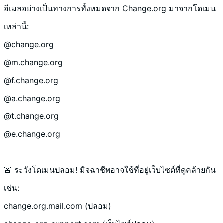
อ
เ
ม
ล
อ
ย
า
ง
เ
ป
น
ท
า
ง
ก
า
ร
ท
ง
ห
ม
ด
จ
า
ก
Change
.
org
ม
า
จ
า
ก
โ
ด
เ
ม
น
เ
ห
ล
า
น
:
@
change
.
org
@
m
.
change
.
org
@
f
.
change
.
org
@
a
.
change
.
org
@
t
.
change
.
org
@
e
.
change
.
org

ร
ะ
ว
ง
โ
ด
เ
ม
น
ป
ล
อ
ม
!
ม
จ
ฉ
า
ช
พ
อ
า
จ
ใ
ช
ท
อ
ย
เ
ว
บ
ไ
ซ
ต
ท
ด
ค
ล
า
ย
ก
น
เ
ช
น
:
change
.
org
.
mail
.
com
(
ป
ล
อ
ม
)