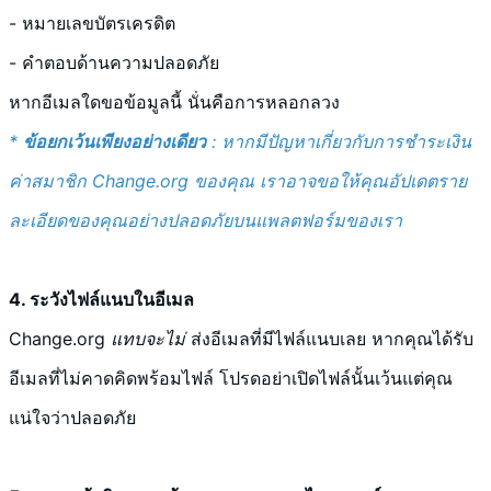
-
ห
ม
า
ย
เ
ล
ข
บ
ต
ร
เ
ค
ร
ด
ต
-
ค
ต
อ
บ
ด
า
น
ค
ว
า
ม
ป
ล
อ
ด
ภ
ย
ห
า
ก
อ
เ
ม
ล
ใ
ด
ข
อ
ข
อ
ม
ล
น
น
น
ค
อ
ก
า
ร
ห
ล
อ
ก
ล
ว
ง
*
ข
อ
ย
ก
เ
ว
น
เ
พ
ย
ง
อ
ย
า
ง
เ
ด
ย
ว
:
ห
า
ก
ม
ป
ญ
ห
า
เ
ก
ย
ว
ก
บ
ก
า
ร
ช
ร
ะ
เ
ง
น
ค
า
ส
ม
า
ช
ก
Change
.
org
ข
อ
ง
ค
ณ
เ
ร
า
อ
า
จ
ข
อ
ใ
ห
ค
ณ
อ
ป
เ
ด
ต
ร
า
ย
ล
ะ
เ
อ
ย
ด
ข
อ
ง
ค
ณ
อ
ย
า
ง
ป
ล
อ
ด
ภ
ย
บ
น
แ
พ
ล
ต
ฟ
อ
ร
ม
ข
อ
ง
เ
ร
า
4
.
ร
ะ
ว
ง
ไ
ฟ
ล
แ
น
บ
ใ
น
อ
เ
ม
ล
Change
.
org
แ
ท
บ
จ
ะ
ไ
ม
ส
ง
อ
เ
ม
ล
ท
ม
ไ
ฟ
ล
แ
น
บ
เ
ล
ย
ห
า
ก
ค
ณ
ไ
ด
ร
บ
อ
เ
ม
ล
ท
ไ
ม
ค
า
ด
ค
ด
พ
ร
อ
ม
ไ
ฟ
ล
โ
ป
ร
ด
อ
ย
า
เ
ป
ด
ไ
ฟ
ล
น
น
เ
ว
น
แ
ต
ค
ณ
แ
น
ใ
จ
ว
า
ป
ล
อ
ด
ภ
ย