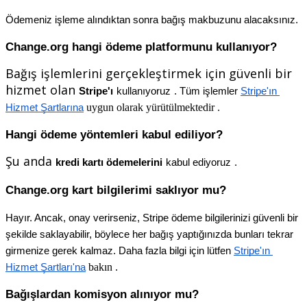
Ö
demeniz
i
ş
leme
al
ı
nd
ı
ktan
sonra
ba
ğ
ı
ş
makbuzunu
alacaks
ı
n
ı
z
.
Change
.
org
hangi
ö
deme
platformunu
kullan
ı
yor
?
Ba
ğ
ı
ş
i
ş
lemlerini
ger
ç
ekle
ş
tirmek
i
ç
in
g
ü
venli
bir
hizmet
olan
Stripe
'
ı
kullan
ı
yoruz
.
T
ü
m
i
ş
lemler
Stripe
'
ı
n
uygun
olarak
y
ü
r
ü
t
ü
lmektedir
Hizmet
Ş
artlar
ı
na
.
Hangi
ö
deme
y
ö
ntemleri
kabul
ediliyor
?
Ş
u
anda
kredi
kart
ı
ö
demelerini
kabul
ediyoruz
.
Change
.
org
kart
bilgilerimi
sakl
ı
yor
mu
?
Hay
ı
r
.
Ancak
,
onay
verirseniz
,
Stripe
ö
deme
bilgilerinizi
g
ü
venli
bir
ş
ekilde
saklayabilir
,
b
ö
ylece
her
ba
ğ
ı
ş
yapt
ı
ğ
ı
n
ı
zda
bunlar
ı
tekrar
girmenize
gerek
kalmaz
.
Daha
fazla
bilgi
i
ç
in
l
ü
tfen
Stripe
'
ı
n
bak
ı
n
Hizmet
Ş
artlar
ı
'
na
.
Ba
ğ
ı
ş
lardan
komisyon
al
ı
n
ı
yor
mu
?