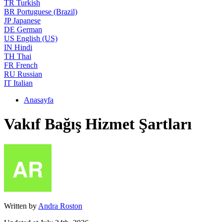
TR
Turkish
BR
Portuguese (Brazil)
JP
Japanese
DE
German
US
English (US)
IN
Hindi
TH
Thai
FR
French
RU
Russian
IT
Italian
Anasayfa
Vakıf Bağış Hizmet Şartları
Written by
Andra Roston