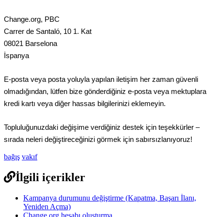
Change
.
org
,
PBC
Carrer
de
Santal
ó
,
10
1
.
Kat
08021
Barselona
İ
spanya
E
-
posta
veya
posta
yoluyla
yap
ı
lan
ileti
ş
im
her
zaman
g
ü
venli
olmad
ı
ğ
ı
ndan
,
l
ü
tfen
bize
g
ö
nderdi
ğ
iniz
e
-
posta
veya
mektuplara
kredi
kart
ı
veya
di
ğ
er
hassas
bilgilerinizi
eklemeyin
.
Toplulu
ğ
unuzdaki
de
ğ
i
ş
ime
verdi
ğ
iniz
destek
i
ç
in
te
ş
ekk
ü
rler
–
s
ı
rada
neleri
de
ğ
i
ş
tirece
ğ
inizi
g
ö
rmek
i
ç
in
sab
ı
rs
ı
zlan
ı
yoruz
!
bağış
vakıf
İlgili içerikler
Kampanya durumunu değiştirme (Kapatma, Başarı İlanı,
Yeniden Açma)
Change.org hesabı oluşturma