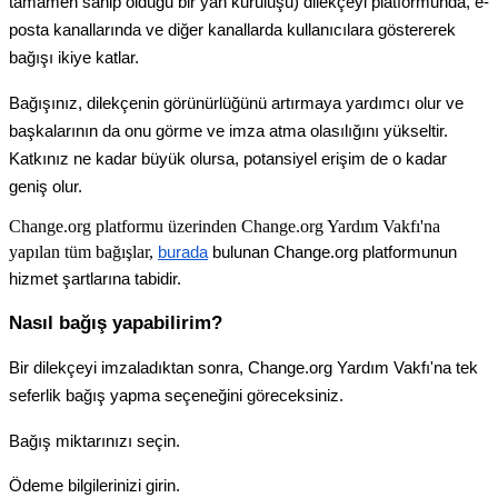
tamamen
sahip
oldu
ğ
u
bir
yan
kurulu
ş
u
)
dilek
ç
eyi
platformunda
,
e
-
posta
kanallar
ı
nda
ve
di
ğ
er
kanallarda
kullan
ı
c
ı
lara
g
ö
stererek
ba
ğ
ı
ş
ı
ikiye
katlar
.
Ba
ğ
ı
ş
ı
n
ı
z
,
dilek
ç
enin
g
ö
r
ü
n
ü
rl
ü
ğ
ü
n
ü
art
ı
rmaya
yard
ı
mc
ı
olur
ve
ba
ş
kalar
ı
n
ı
n
da
onu
g
ö
rme
ve
imza
atma
olas
ı
l
ı
ğ
ı
n
ı
y
ü
kseltir
.
Katk
ı
n
ı
z
ne
kadar
b
ü
y
ü
k
olursa
,
potansiyel
eri
ş
im
de
o
kadar
geni
ş
olur
.
Change
.
org
platformu
ü
zerinden
Change
.
org
Yard
ı
m
Vakf
ı
'
na
yap
ı
lan
t
ü
m
ba
ğ
ı
ş
lar
,
burada
bulunan
Change
.
org
platformunun
hizmet
ş
artlar
ı
na
tabidir
.
Nas
ı
l
ba
ğ
ı
ş
yapabilirim
?
Bir
dilek
ç
eyi
imzalad
ı
ktan
sonra
,
Change
.
org
Yard
ı
m
Vakf
ı
'
na
tek
seferlik
ba
ğ
ı
ş
yapma
se
ç
ene
ğ
ini
g
ö
receksiniz
.
Ba
ğ
ı
ş
miktar
ı
n
ı
z
ı
se
ç
in
.
Ö
deme
bilgilerinizi
girin
.