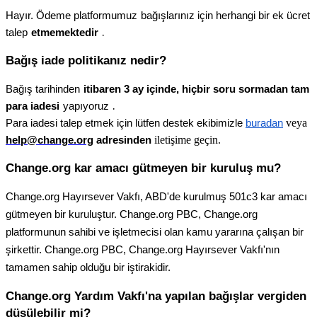
Hay
ı
r
.
Ö
deme
platformumuz
ba
ğ
ı
ş
lar
ı
n
ı
z
i
ç
in
herhangi
bir
ek
ü
cret
.
talep
etmemektedir
Ba
ğ
ı
ş
iade
politikan
ı
z
nedir
?
Ba
ğ
ı
ş
tarihinden
itibaren
3
ay
i
ç
inde
,
hi
ç
bir
soru
sormadan
tam
.
para
iadesi
yap
ı
yoruz
veya
Para
iadesi
talep
etmek
i
ç
in
l
ü
tfen
destek
ekibimizle
buradan
ileti
ş
ime
ge
ç
in
.
help
@
change
.
org
adresinden
Change
.
org
kar
amac
ı
g
ü
tmeyen
bir
kurulu
ş
mu
?
Change
.
org
Hay
ı
rsever
Vakf
ı
,
ABD
'
de
kurulmu
ş
501c3
kar
amac
ı
g
ü
tmeyen
bir
kurulu
ş
tur
.
Change
.
org
PBC
,
Change
.
org
platformunun
sahibi
ve
i
ş
letmecisi
olan
kamu
yarar
ı
na
ç
al
ı
ş
an
bir
ş
irkettir
.
Change
.
org
PBC
,
Change
.
org
Hay
ı
rsever
Vakf
ı
'
n
ı
n
tamamen
sahip
oldu
ğ
u
bir
i
ş
tirakidir
.
Change
.
org
Yard
ı
m
Vakf
ı
'
na
yap
ı
lan
ba
ğ
ı
ş
lar
vergiden
d
ü
ş
ü
lebilir
mi
?