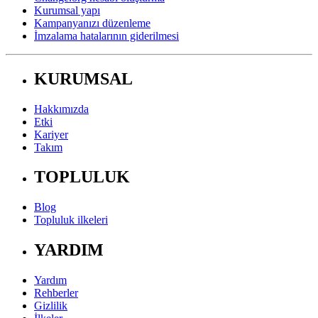
Kurumsal yapı
Kampanyanızı düzenleme
İmzalama hatalarının giderilmesi
KURUMSAL
Hakkımızda
Etki
Kariyer
Takım
TOPLULUK
Blog
Topluluk ilkeleri
YARDIM
Yardım
Rehberler
Gizlilik