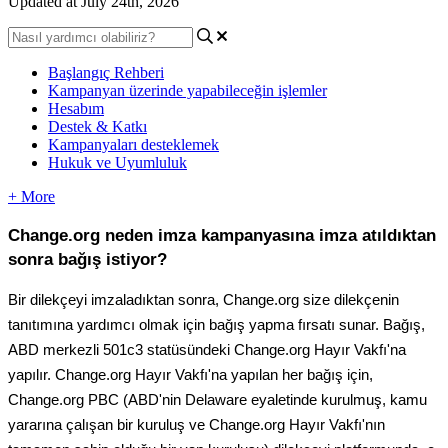
Updated at July 24th, 2026
Başlangıç Rehberi
Kampanyan üzerinde yapabileceğin işlemler
Hesabım
Destek & Katkı
Kampanyaları desteklemek
Hukuk ve Uyumluluk
+ More
Change
.
org
neden
imza
kampanyas
ı
na
imza
at
ı
ld
ı
ktan
sonra
ba
ğ
ı
ş
istiyor
?
Bir
dilek
ç
eyi
imzalad
ı
ktan
sonra
,
Change
.
org
size
dilek
ç
enin
tan
ı
t
ı
m
ı
na
yard
ı
mc
ı
olmak
i
ç
in
ba
ğ
ı
ş
yapma
f
ı
rsat
ı
sunar
.
Ba
ğ
ı
ş
,
ABD
merkezli
501c3
stat
ü
s
ü
ndeki
Change
.
org
Hay
ı
r
Vakf
ı
'
na
yap
ı
l
ı
r
.
Change
.
org
Hay
ı
r
Vakf
ı
'
na
yap
ı
lan
her
ba
ğ
ı
ş
i
ç
in
,
Change
.
org
PBC
(
ABD
'
nin
Delaware
eyaletinde
kurulmu
ş
,
kamu
yarar
ı
na
ç
al
ı
ş
an
bir
kurulu
ş
ve
Change
.
org
Hay
ı
r
Vakf
ı
'
n
ı
n