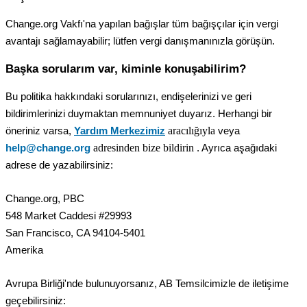
Change
.
org
Vakf
ı
'
na
yap
ı
lan
ba
ğ
ı
ş
lar
t
ü
m
ba
ğ
ı
ş
ç
ı
lar
i
ç
in
vergi
avantaj
ı
sa
ğ
lamayabilir
;
l
ü
tfen
vergi
dan
ı
ş
man
ı
n
ı
zla
g
ö
r
ü
ş
ü
n
.
Ba
ş
ka
sorular
ı
m
var
,
kiminle
konu
ş
abilirim
?
Bu
politika
hakk
ı
ndaki
sorular
ı
n
ı
z
ı
,
endi
ş
elerinizi
ve
geri
bildirimlerinizi
duymaktan
memnuniyet
duyar
ı
z
.
Herhangi
bir
arac
ı
l
ı
ğ
ı
yla
ö
neriniz
varsa
,
Yard
ı
m
Merkezimiz
veya
adresinden
bize
bildirin
help
@
change
.
org
.
Ayr
ı
ca
a
ş
a
ğ
ı
daki
adrese
de
yazabilirsiniz
:
Change
.
org
,
PBC
548
Market
Caddesi
#
29993
San
Francisco
,
CA
94104
-
5401
Amerika
Avrupa
Birli
ğ
i
'
nde
bulunuyorsan
ı
z
,
AB
Temsilcimizle
de
ileti
ş
ime
ge
ç
ebilirsiniz
: