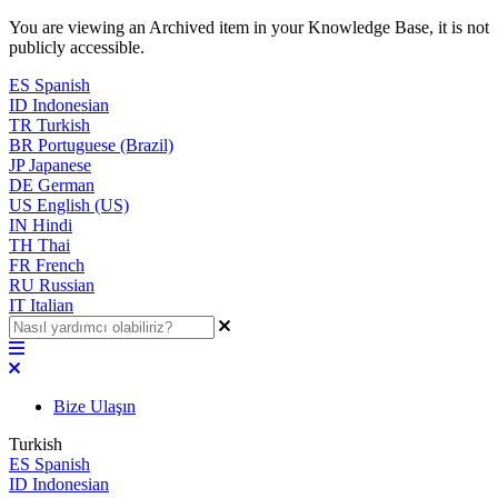
You are viewing an Archived item in your Knowledge Base, it is not
publicly accessible.
ES
Spanish
ID
Indonesian
TR
Turkish
BR
Portuguese (Brazil)
JP
Japanese
DE
German
US
English (US)
IN
Hindi
TH
Thai
FR
French
RU
Russian
IT
Italian
Bize Ulaşın
Turkish
ES
Spanish
ID
Indonesian