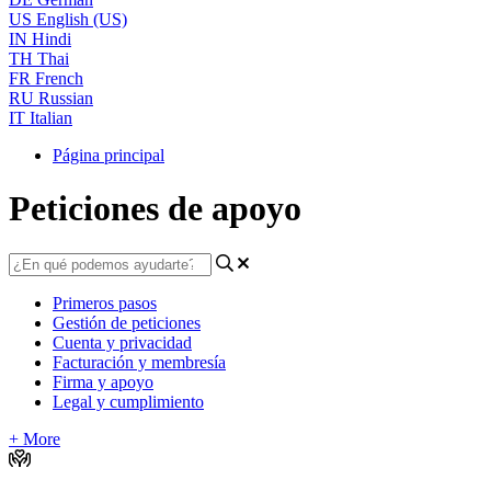
US
English (US)
IN
Hindi
TH
Thai
FR
French
RU
Russian
IT
Italian
Página principal
Peticiones de apoyo
Primeros pasos
Gestión de peticiones
Cuenta y privacidad
Facturación y membresía
Firma y apoyo
Legal y cumplimiento
+ More