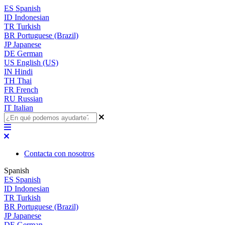
ES
Spanish
ID
Indonesian
TR
Turkish
BR
Portuguese (Brazil)
JP
Japanese
DE
German
US
English (US)
IN
Hindi
TH
Thai
FR
French
RU
Russian
IT
Italian
Contacta con nosotros
Spanish
ES
Spanish
ID
Indonesian
TR
Turkish
BR
Portuguese (Brazil)
JP
Japanese
DE
German