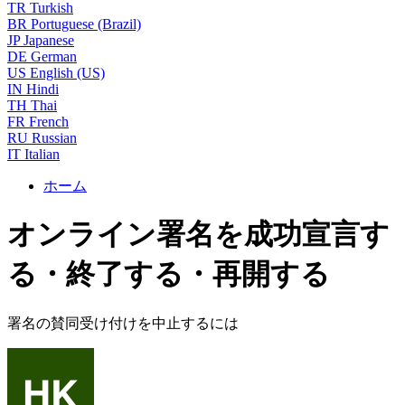
TR
Turkish
BR
Portuguese (Brazil)
JP
Japanese
DE
German
US
English (US)
IN
Hindi
TH
Thai
FR
French
RU
Russian
IT
Italian
ホーム
オンライン署名を成功宣言す
る・終了する・再開する
署名の賛同受け付けを中止するには