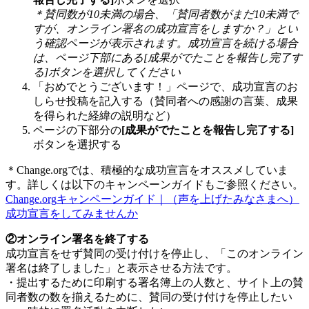
＊
賛
同
数
が
10
未
満
の
場
合
、
「
賛
同
者
数
が
ま
だ
10
未
満
で
す
が
、
オ
ン
ラ
イ
ン
署
名
の
成
功
宣
言
を
し
ま
す
か
？
」
と
い
う
確
認
ペ
ー
ジ
が
表
示
さ
れ
ま
す
。
成
功
宣
言
を
続
け
る
場
合
は
、
ペ
ー
ジ
下
部
に
あ
る
[
成
果
が
で
た
こ
と
を
報
告
し
完
了
す
る
]
ボ
タ
ン
を
選
択
し
て
く
だ
さ
い
「
お
め
で
と
う
ご
ざ
い
ま
す
！
」
ペ
ー
ジ
で
、
成
功
宣
言
の
お
し
ら
せ
投
稿
を
記
入
す
る
（
賛
同
者
へ
の
感
謝
の
言
葉
、
成
果
を
得
ら
れ
た
経
緯
の
説
明
な
ど
）
ペ
ー
ジ
の
下
部
分
の
[
成
果
が
で
た
こ
と
を
報
告
し
完
了
す
る
]
ボ
タ
ン
を
選
択
す
る
＊
Change
.
org
で
は
、
積
極
的
な
成
功
宣
言
を
オ
ス
ス
メ
し
て
い
ま
す
。
詳
し
く
は
以
下
の
キ
ャ
ン
ペ
ー
ン
ガ
イ
ド
も
ご
参
照
く
だ
さ
い
。
Change
.
org
キ
ャ
ン
ペ
ー
ン
ガ
イ
ド
｜
（
声
を
上
げ
た
み
な
さ
ま
へ
）
成
功
宣
言
を
し
て
み
ま
せ
ん
か
②
オ
ン
ラ
イ
ン
署
名
を
終
了
す
る
成
功
宣
言
を
せ
ず
賛
同
の
受
け
付
け
を
停
止
し
、
「
こ
の
オ
ン
ラ
イ
ン
署
名
は
終
了
し
ま
し
た
」
と
表
示
さ
せ
る
方
法
で
す
。
・
提
出
す
る
た
め
に
印
刷
す
る
署
名
簿
上
の
人
数
と
、
サ
イ
ト
上
の
賛
同
者
数
の
数
を
揃
え
る
た
め
に
、
賛
同
の
受
け
付
け
を
停
止
し
た
い