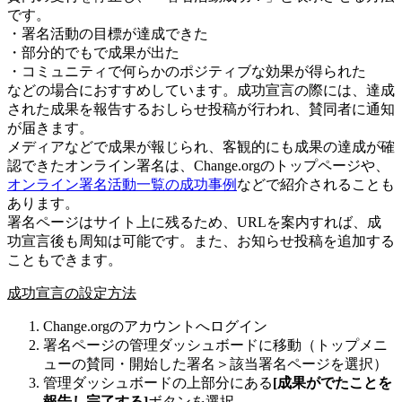
で
す
。
・
署
名
活
動
の
目
標
が
達
成
で
き
た
・
部
分
的
で
も
で
成
果
が
出
た
・
コ
ミ
ュ
ニ
テ
ィ
で
何
ら
か
の
ポ
ジ
テ
ィ
ブ
な
効
果
が
得
ら
れ
た
な
ど
の
場
合
に
お
す
す
め
し
て
い
ま
す
。
成
功
宣
言
の
際
に
は
、
達
成
さ
れ
た
成
果
を
報
告
す
る
お
し
ら
せ
投
稿
が
行
わ
れ
、
賛
同
者
に
通
知
が
届
き
ま
す
。
メ
デ
ィ
ア
な
ど
で
成
果
が
報
じ
ら
れ
、
客
観
的
に
も
成
果
の
達
成
が
確
認
で
き
た
オ
ン
ラ
イ
ン
署
名
は
、
Change
.
org
の
ト
ッ
プ
ペ
ー
ジ
や
、
オ
ン
ラ
イ
ン
署
名
活
動
一
覧
の
成
功
事
例
な
ど
で
紹
介
さ
れ
る
こ
と
も
あ
り
ま
す
。
署
名
ペ
ー
ジ
は
サ
イ
ト
上
に
残
る
た
め
、
URL
を
案
内
す
れ
ば
、
成
功
宣
言
後
も
周
知
は
可
能
で
す
。
ま
た
、
お
知
ら
せ
投
稿
を
追
加
す
る
こ
と
も
で
き
ま
す
。
成
功
宣
言
の
設
定
方
法
Change
.
org
の
ア
カ
ウ
ン
ト
へ
ロ
グ
イ
ン
署
名
ペ
ー
ジ
の
管
理
ダ
ッ
シ
ュ
ボ
ー
ド
に
移
動
（
ト
ッ
プ
メ
ニ
ュ
ー
の
賛
同
・
開
始
し
た
署
名
＞
該
当
署
名
ペ
ー
ジ
を
選
択
）
管
理
ダ
ッ
シ
ュ
ボ
ー
ド
の
上
部
分
に
あ
る
[
成
果
が
で
た
こ
と
を
報
告
し
完
了
す
る
]
ボ
タ
ン
を
選
択