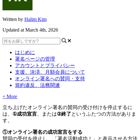
Written by
Halim Kim
Updated at March 4th, 2026
はじめに
署名ページの管理
アカウントとプライバシー
支援、決済、月額会員について
オンライン署名への賛同・支持
規約違反、法務関連
+ More
立
ち
上
げ
た
オ
ン
ラ
イ
ン
署
名
の
賛
同
の
受
け
付
け
を
停
止
す
る
に
は
、
①
成
功
宣
言
、
ま
た
は
②
終
了
と
い
う
ふ
た
つ
の
方
法
が
あ
り
ま
す
。
①
オ
ン
ラ
イ
ン
署
名
の
成
功
宣
言
を
す
る
賛
同
の
受
付
を
停
止
し
、
「
署
名
活
動
成
功
！
」
と
表
示
さ
せ
る
方
法