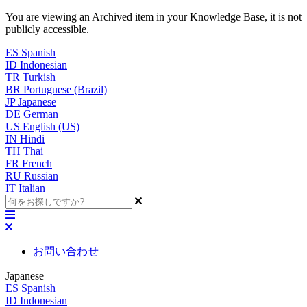
You are viewing an Archived item in your Knowledge Base, it is not
publicly accessible.
ES
Spanish
ID
Indonesian
TR
Turkish
BR
Portuguese (Brazil)
JP
Japanese
DE
German
US
English (US)
IN
Hindi
TH
Thai
FR
French
RU
Russian
IT
Italian
お問い合わせ
Japanese
ES
Spanish
ID
Indonesian