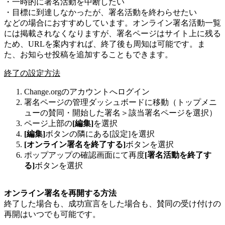
・
一
時
的
に
署
名
活
動
を
中
断
し
た
い
・
目
標
に
到
達
し
な
か
っ
た
が
、
署
名
活
動
を
終
わ
ら
せ
た
い
な
ど
の
場
合
に
お
す
す
め
し
て
い
ま
す
。
オ
ン
ラ
イ
ン
署
名
活
動
一
覧
に
は
掲
載
さ
れ
な
く
な
り
ま
す
が
、
署
名
ペ
ー
ジ
は
サ
イ
ト
上
に
残
る
た
め
、
URL
を
案
内
す
れ
ば
、
終
了
後
も
周
知
は
可
能
で
す
。
ま
た
、
お
知
ら
せ
投
稿
を
追
加
す
る
こ
と
も
で
き
ま
す
。
終
了
の
設
定
方
法
Change
.
org
の
ア
カ
ウ
ン
ト
へ
ロ
グ
イ
ン
署
名
ペ
ー
ジ
の
管
理
ダ
ッ
シ
ュ
ボ
ー
ド
に
移
動
（
ト
ッ
プ
メ
ニ
ュ
ー
の
賛
同
・
開
始
し
た
署
名
＞
該
当
署
名
ペ
ー
ジ
を
選
択
）
ペ
ー
ジ
上
部
の
[
編
集
]
を
選
択
[
編
集
]
ボ
タ
ン
の
隣
に
あ
る
[
設
定
]
を
選
択
[
オ
ン
ラ
イ
ン
署
名
を
終
了
す
る
]
ボ
タ
ン
を
選
択
ポ
ッ
プ
ア
ッ
プ
の
確
認
画
面
に
て
再
度
[
署
名
活
動
を
終
了
す
る
]
ボ
タ
ン
を
選
択
オ
ン
ラ
イ
ン
署
名
を
再
開
す
る
方
法
終
了
し
た
場
合
も
、
成
功
宣
言
を
し
た
場
合
も
、
賛
同
の
受
け
付
け
の
再
開
は
い
つ
で
も
可
能
で
す
。