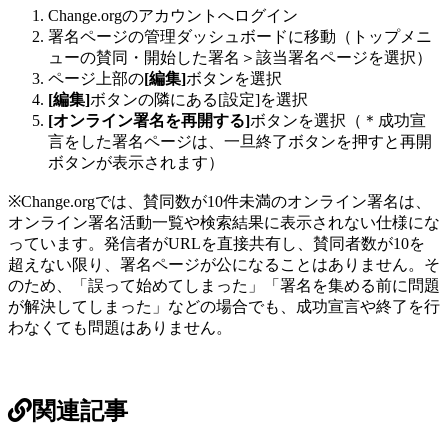
Change
.
org
の
ア
カ
ウ
ン
ト
へ
ロ
グ
イ
ン
署
名
ペ
ー
ジ
の
管
理
ダ
ッ
シ
ュ
ボ
ー
ド
に
移
動
（
ト
ッ
プ
メ
ニ
ュ
ー
の
賛
同
・
開
始
し
た
署
名
＞
該
当
署
名
ペ
ー
ジ
を
選
択
）
ペ
ー
ジ
上
部
の
[
編
集
]
ボ
タ
ン
を
選
択
[
編
集
]
ボ
タ
ン
の
隣
に
あ
る
[
設
定
]
を
選
択
[
オ
ン
ラ
イ
ン
署
名
を
再
開
す
る
]
ボ
タ
ン
を
選
択
（
＊
成
功
宣
言
を
し
た
署
名
ペ
ー
ジ
は
、
一
旦
終
了
ボ
タ
ン
を
押
す
と
再
開
ボ
タ
ン
が
表
示
さ
れ
ま
す
）
※
Change
.
org
で
は
、
賛
同
数
が
10
件
未
満
の
オ
ン
ラ
イ
ン
署
名
は
、
オ
ン
ラ
イ
ン
署
名
活
動
一
覧
や
検
索
結
果
に
表
示
さ
れ
な
い
仕
様
に
な
っ
て
い
ま
す
。
発
信
者
が
URL
を
直
接
共
有
し
、
賛
同
者
数
が
10
を
超
え
な
い
限
り
、
署
名
ペ
ー
ジ
が
公
に
な
る
こ
と
は
あ
り
ま
せ
ん
。
そ
の
た
め
、
「
誤
っ
て
始
め
て
し
ま
っ
た
」
「
署
名
を
集
め
る
前
に
問
題
が
解
決
し
て
し
ま
っ
た
」
な
ど
の
場
合
で
も
、
成
功
宣
言
や
終
了
を
行
わ
な
く
て
も
問
題
は
あ
り
ま
せ
ん
。
関連記事