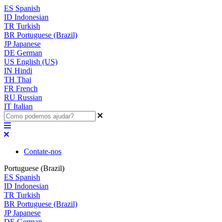
ES
Spanish
ID
Indonesian
TR
Turkish
BR
Portuguese (Brazil)
JP
Japanese
DE
German
US
English (US)
IN
Hindi
TH
Thai
FR
French
RU
Russian
IT
Italian
Contate-nos
Portuguese (Brazil)
ES
Spanish
ID
Indonesian
TR
Turkish
BR
Portuguese (Brazil)
JP
Japanese
DE
German