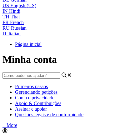
US
English (US)
IN
Hindi
TH
Thai
FR
French
RU
Russian
IT
Italian
Página inicial
Minha conta
Primeiros passos
Gerenciando petições
Conta e privacidade
Apoio & Contribuições
Assinar e apoiar
Questões legais e de conformidade
+ More