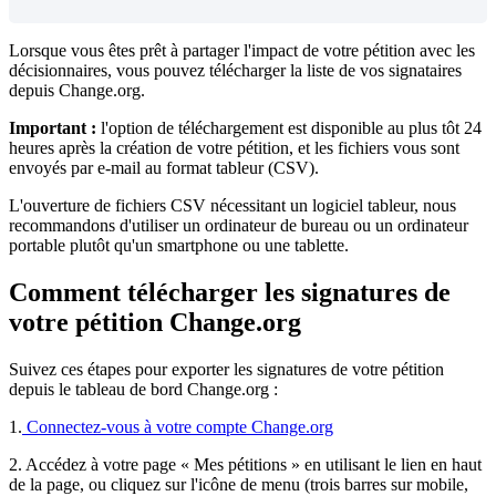
Lorsque
vous
ê
tes
pr
ê
t
à
partager
l
'
impact
de
votre
p
é
tition
avec
les
d
é
cisionnaires
,
vous
pouvez
t
é
l
é
charger
la
liste
de
vos
signataires
depuis
Change
.
org
.
Importan
t
:
l
'
option
de
t
é
l
é
chargement
est
disponible
au
plus
t
ô
t
24
heures
apr
è
s
la
cr
é
ation
de
votre
p
é
tition
,
et
les
fichiers
vous
sont
envoy
é
s
par
e
-
mail
au
format
tableur
(
CSV
)
.
L
'
ouverture
de
fichiers
CSV
n
é
cessitant
un
logiciel
tableur
,
nous
recommandons
d
'
utiliser
un
ordinateur
de
bureau
ou
un
ordinateur
portable
plut
ô
t
qu
'
un
smartphone
ou
une
tablette
.
C
omment
t
é
l
é
charger
les
signatures
de
votre
p
é
tition
Change
.
org
Suivez
ces
é
tapes
pour
exporter
les
signatures
de
votre
p
é
tition
depuis
le
tableau
de
bord
Change
.
org
:
1
.
Connectez
-
vous
à
votre
compte
Change
.
org
2
.
Acc
é
dez
à
votre
page
«
Mes
p
é
titions
»
en
utilisant
le
lien
en
haut
de
la
page
,
ou
cliquez
sur
l
'
ic
ô
ne
de
menu
(
trois
barres
sur
mobile
,