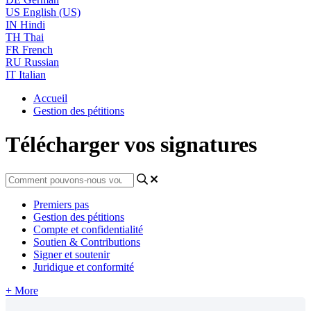
US
English (US)
IN
Hindi
TH
Thai
FR
French
RU
Russian
IT
Italian
Accueil
Gestion des pétitions
Télécharger vos signatures
Premiers pas
Gestion des pétitions
Compte et confidentialité
Soutien & Contributions
Signer et soutenir
Juridique et conformité
+ More