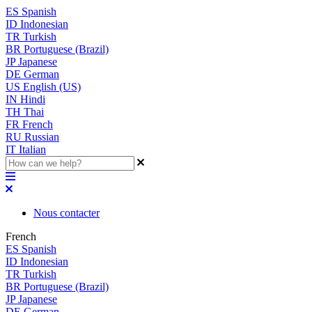
ES
Spanish
ID
Indonesian
TR
Turkish
BR
Portuguese (Brazil)
JP
Japanese
DE
German
US
English (US)
IN
Hindi
TH
Thai
FR
French
RU
Russian
IT
Italian
Nous contacter
French
ES
Spanish
ID
Indonesian
TR
Turkish
BR
Portuguese (Brazil)
JP
Japanese
DE
German