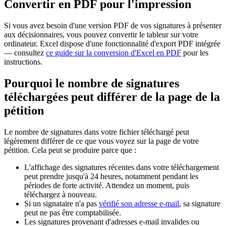
Convertir
en
PDF
pour
l
'
impression
Si
vous
avez
besoin
d
'
une
version
PDF
de
vos
signatures
à
pr
é
senter
aux
d
é
cisionnaires
,
vous
pouvez
convertir
le
tableur
sur
votre
ordinateur
.
Excel
dispose
d
'
une
fonctionnalit
é
d
'
export
PDF
int
é
gr
é
e
—
consultez
ce
guide
sur
la
conversion
d
'
Excel
en
PDF
pour
les
instructions
.
Pourquoi
le
nombre
de
signatures
t
é
l
é
charg
é
es
peut
diff
é
rer
de
la
page
de
la
p
é
tition
Le
nombre
de
signatures
dans
votre
fichier
t
é
l
é
charg
é
peut
l
é
g
è
rement
diff
é
rer
de
ce
que
vous
voyez
sur
la
page
de
votre
p
é
tition
.
Cela
peut
se
produire
parce
que
:
L
'
affichage
des
signatures
r
é
centes
dans
votre
t
é
l
é
chargement
peut
prendre
jusqu
'
à
24
heures
,
notamment
pendant
les
p
é
riodes
de
forte
activit
é
.
Attendez
un
moment
,
puis
t
é
l
é
chargez
à
nouveau
.
Si
un
signataire
n
'
a
pas
v
é
rifi
é
son
adresse
e
-
mail
,
sa
signature
peut
ne
pas
ê
tre
comptabilis
é
e
.
Les
signatures
provenant
d
'
adresses
e
-
mail
invalides
ou