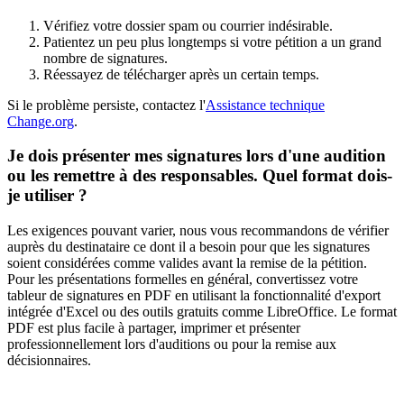
V
é
rifiez
votre
dossier
spam
ou
courrier
ind
é
sirable
.
Patientez
un
peu
plus
longtemps
si
votre
p
é
tition
a
un
grand
nombre
de
signatures
.
R
é
essayez
de
t
é
l
é
charger
apr
è
s
un
certain
temps
.
Si
le
probl
è
me
persiste
,
contactez
l
'
Assistance
technique
Change
.
org
.
Je
dois
pr
é
senter
mes
signatures
lors
d
'
une
audition
ou
les
remettre
à
des
responsables
.
Quel
format
dois
-
je
utiliser
?
Les
exigences
pouvant
varier
,
nous
vous
recommandons
de
v
é
rifier
aupr
è
s
du
destinataire
ce
dont
il
a
besoin
pour
que
les
signatures
soient
consid
é
r
é
es
comme
valides
avant
la
remise
de
la
p
é
tition
.
Pour
les
pr
é
sentations
formelles
en
g
é
n
é
ral
,
convertissez
votre
tableur
de
signatures
en
PDF
en
utilisant
la
fonctionnalit
é
d
'
export
int
é
gr
é
e
d
'
Excel
ou
des
outils
gratuits
comme
LibreOffice
.
Le
format
PDF
est
plus
facile
à
partager
,
imprimer
et
pr
é
senter
professionnellement
lors
d
'
auditions
ou
pour
la
remise
aux
d
é
cisionnaires
.