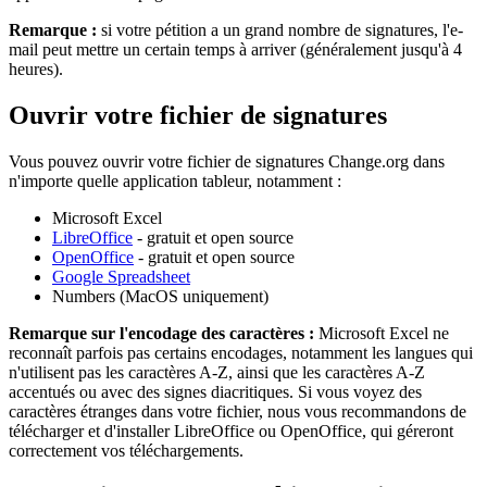
Remarque
:
si
votre
p
é
tition
a
un
grand
nombre
de
signatures
,
l
'
e
-
mail
peut
mettre
un
certain
temps
à
arriver
(
g
é
n
é
ralement
jusqu
'
à
4
heures
)
.
Ouvrir
votre
fichier
de
signatures
Vous
pouvez
ouvrir
votre
fichier
de
signatures
Change
.
org
dans
n
'
importe
quelle
application
tableur
,
notamment
:
Microsoft
Excel
LibreOffice
-
gratuit
et
open
source
OpenOffice
-
gratuit
et
open
source
Google
Spreadsheet
Numbers
(
MacOS
uniquement
)
Remarque
sur
l
'
encodage
des
caract
è
res
:
Microsoft
Excel
ne
reconna
î
t
parfois
pas
certains
encodages
,
notamment
les
langues
qui
n
'
utilisent
pas
les
caract
è
res
A
-
Z
,
ainsi
que
les
caract
è
res
A
-
Z
accentu
é
s
ou
avec
des
signes
diacritiques
.
Si
vous
voyez
des
caract
è
res
é
tranges
dans
votre
fichier
,
nous
vous
recommandons
de
t
é
l
é
charger
et
d
'
installer
LibreOffice
ou
OpenOffice
,
qui
g
é
reront
correctement
vos
t
é
l
é
chargements
.