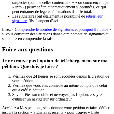
suspectes
(
comme
celles
contenant
«
+
»
ou
commen
ç
ant
par
«
info
»
)
peuvent
ê
tre
automatiquement
supprim
é
es
,
ce
qui
peut
entra
î
ner
de
l
é
g
è
res
fluctuations
dans
le
total
.
Les
signataires
ont
é
galement
la
possibilit
é
de
retirer
leur
signature
s
'
ils
changent
d
'
avis
.
Lisez
«
Comprendre
le
nombre
de
signatures
et
pourquoi
il
fluctue
»
si
vous
constatez
des
variations
dans
votre
nombre
de
signatures
et
souhaitez
en
comprendre
la
raison
.
Foire
aux
questions
Je
ne
trouve
pas
l
'
option
de
t
é
l
é
chargement
sur
ma
p
é
tition
.
Que
dois
-
je
faire
?
V
é
rifiez
que
24
heures
se
sont
é
coul
é
es
depuis
la
cr
é
ation
de
votre
p
é
tition
.
V
é
rifiez
que
vous
ê
tes
connect
é
au
m
ê
me
compte
que
celui
qui
a
cr
é
é
la
p
é
tition
.
Si
vous
ê
tes
sur
mobile
et
ne
voyez
pas
l
'
option
,
essayez
d
'
utiliser
un
navigateur
sur
ordinateur
.
Acc
é
dez
à
Mes
p
é
titions
,
s
é
lectionnez
votre
p
é
tition
et
faites
d
é
filer
jusqu
'
à
la
section
«
Signataires
r
é
cents
»
pour
trouver
«
Liste