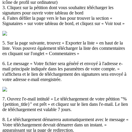
ic
ô
ne
de
profil
sur
ordinateur
)
3
.
Cliquez
sur
la
p
é
tition
dont
vous
souhaitez
t
é
l
é
charger
les
signatures
pour
ouvrir
votre
tableau
de
bord
4
.
Faites
d
é
filer
la
page
vers
le
bas
pour
trouver
la
section
«
Signataires
»
sur
votre
tableau
de
bord
,
et
cliquez
sur
«
Voir
tout
»
5
.
Sur
la
page
suivante
,
trouvez
«
Exporter
la
liste
»
en
haut
de
la
liste
.
Vous
pouvez
é
galement
t
é
l
é
charger
la
liste
des
commentaires
en
cliquant
sur
l
'
onglet
«
Commentaires
»
6
.
Le
message
«
Votre
fichier
sera
g
é
n
é
r
é
et
envoy
é
à
l
'
adresse
e
-
mail
principale
indiqu
é
e
dans
les
param
è
tres
de
votre
compte
.
»
s
'
affichera
et
le
lien
de
t
é
l
é
chargement
des
signatures
sera
envoy
é
à
votre
adresse
e
-
mail
enregistr
é
e
.
7
.
Ouvrez
l
'
e
-
mail
intitul
é
«
Le
t
é
l
é
chargement
de
votre
p
é
tition
"
%
{
petition_title
}
"
est
pr
ê
t
»
et
cliquez
sur
le
lien
dans
l
'
e
-
mail
.
Le
lien
de
t
é
l
é
chargement
est
valable
7
jours
.
8
.
Le
t
é
l
é
chargement
d
é
marrera
automatiquement
avec
le
message
«
Votre
t
é
l
é
chargement
devrait
d
é
marrer
dans
un
instant
.
»
apparaissant
sur
la
page
de
redirection
.