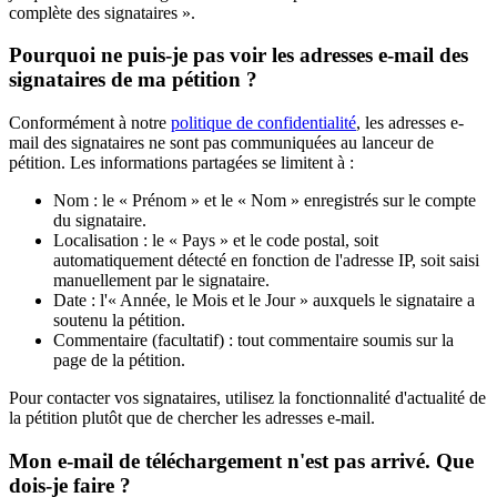
compl
è
te
des
signataires
»
.
Pourquoi
ne
puis
-
je
pas
voir
les
adresses
e
-
mail
des
signataires
de
ma
p
é
tition
?
Conform
é
ment
à
notre
politique
de
confidentialit
é
,
les
adresses
e
-
mail
des
signataires
ne
sont
pas
communiqu
é
es
au
lanceur
de
p
é
tition
.
Les
informations
partag
é
es
se
limitent
à
:
Nom
:
le
«
Pr
é
nom
»
et
le
«
Nom
»
enregistr
é
s
sur
le
compte
du
signataire
.
Localisation
:
le
«
Pays
»
et
le
code
postal
,
soit
automatiquement
d
é
tect
é
en
fonction
de
l
'
adresse
IP
,
soit
saisi
manuellement
par
le
signataire
.
Date
:
l
'
«
Ann
é
e
,
le
Mois
et
le
Jour
»
auxquels
le
signataire
a
soutenu
la
p
é
tition
.
Commentaire
(
facultatif
)
:
tout
commentaire
soumis
sur
la
page
de
la
p
é
tition
.
Pour
contacter
vos
signataires
,
utilisez
la
fonctionnalit
é
d
'
actualit
é
de
la
p
é
tition
plut
ô
t
que
de
chercher
les
adresses
e
-
mail
.
Mon
e
-
mail
de
t
é
l
é
chargement
n
'
est
pas
arriv
é
.
Que
dois
-
je
faire
?