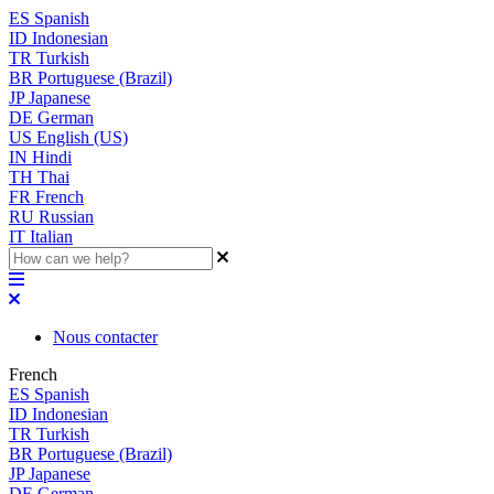
ES
Spanish
ID
Indonesian
TR
Turkish
BR
Portuguese (Brazil)
JP
Japanese
DE
German
US
English (US)
IN
Hindi
TH
Thai
FR
French
RU
Russian
IT
Italian
Nous contacter
French
ES
Spanish
ID
Indonesian
TR
Turkish
BR
Portuguese (Brazil)
JP
Japanese
DE
German