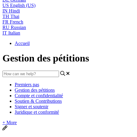
US
English (US)
IN
Hindi
TH
Thai
FR
French
RU
Russian
IT
Italian
Accueil
Gestion des pétitions
Premiers pas
Gestion des pétitions
Compte et confidentialité
Soutien & Contributions
Signer et soutenir
Juridique et conformité
+ More