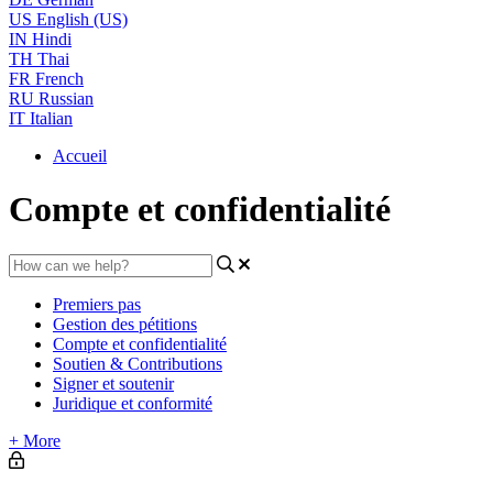
US
English (US)
IN
Hindi
TH
Thai
FR
French
RU
Russian
IT
Italian
Accueil
Compte et confidentialité
Premiers pas
Gestion des pétitions
Compte et confidentialité
Soutien & Contributions
Signer et soutenir
Juridique et conformité
+ More