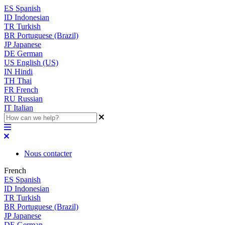
ES
Spanish
ID
Indonesian
TR
Turkish
BR
Portuguese (Brazil)
JP
Japanese
DE
German
US
English (US)
IN
Hindi
TH
Thai
FR
French
RU
Russian
IT
Italian
Nous contacter
French
ES
Spanish
ID
Indonesian
TR
Turkish
BR
Portuguese (Brazil)
JP
Japanese
DE
German