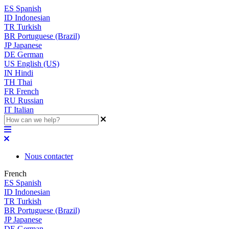
ES
Spanish
ID
Indonesian
TR
Turkish
BR
Portuguese (Brazil)
JP
Japanese
DE
German
US
English (US)
IN
Hindi
TH
Thai
FR
French
RU
Russian
IT
Italian
Nous contacter
French
ES
Spanish
ID
Indonesian
TR
Turkish
BR
Portuguese (Brazil)
JP
Japanese
DE
German