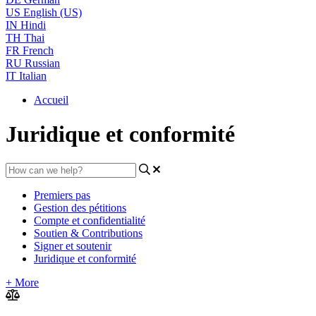
US
English (US)
IN
Hindi
TH
Thai
FR
French
RU
Russian
IT
Italian
Accueil
Juridique et conformité
Premiers pas
Gestion des pétitions
Compte et confidentialité
Soutien & Contributions
Signer et soutenir
Juridique et conformité
+ More